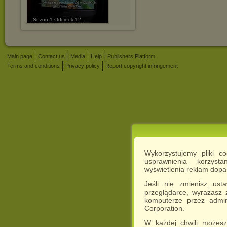
. Sezon 1 Odcinek 12 .
Main page
Contact us
Media
Help
Publishers Platform
Terms and conditions
Privacy policy
Report copyright infringement
Wykorzystujemy pliki c
usprawnienia korzyst
wyświetlenia reklam dop
Jeśli nie zmienisz ust
przeglądarce, wyrażasz
komputerze przez admin
Corporation.
W każdej chwili możesz