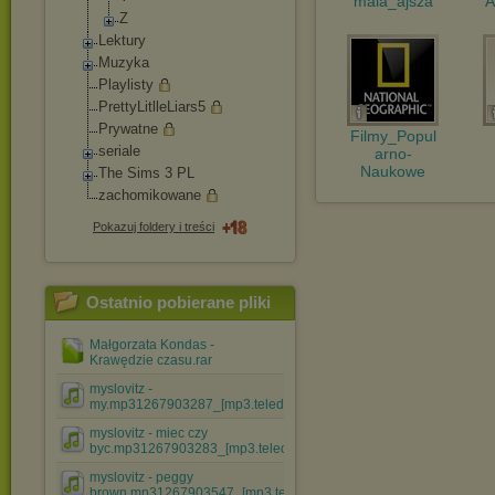
mala_ajsza
A
Z
Lektury
Muzyka
Playlisty
PrettyLitlleLiars
5
Prywatne
Filmy_Popul
seriale
arno-
Naukowe
The Sims 3 PL
zachomikowane
Pokazuj foldery i treści
Ostatnio pobierane pliki
Małgorzata Kondas -
Krawędzie czasu.rar
myslovitz -
my.mp31267903287_[mp3.teledyski.info].mp3
myslovitz - miec czy
byc.mp31267903283_[mp3.teledyski.....mp3
myslovitz - peggy
brown.mp31267903547_[mp3.teledyski.i....mp3