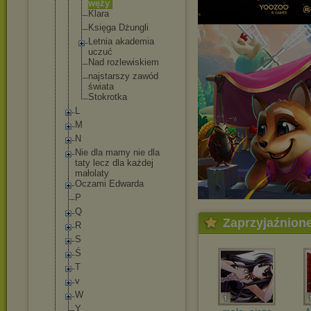
węży
Klara
Księga Dżungli
Letnia akademia
uczuć
Nad rozlewiskie
m
najstarszy zawód
świata
Stokrotka
L
M
N
Nie dla mamy nie dla
taty lecz dla każdej
małolaty
Oczami Edwarda
P
Q
Zaprzyjaźnion
R
S
Ś
T
v
W
Y