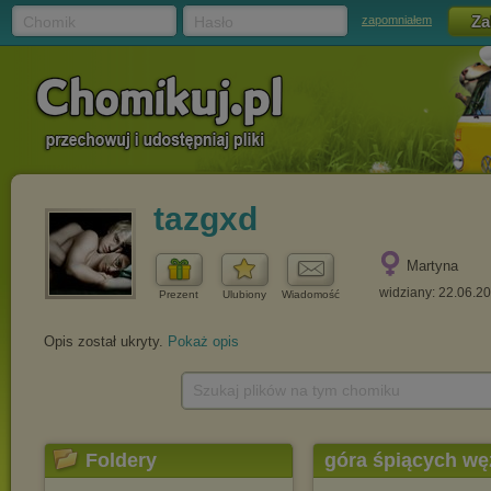
Chomik
Hasło
zapomniałem
tazgxd
Martyna
widziany: 22.06.2
Prezent
Ulubiony
Wiadomość
Opis został ukryty.
Pokaż opis
Szukaj plików na tym chomiku
Foldery
góra śpiących wę