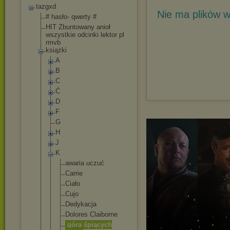
tazgxd
Nie ma plików w
# hasło- qwerty #
HIT Zbuntowany anioł
wszystkie odcinki lektor pl
rmvb
książki
A
B
C
Ć
D
F
G
H
J
K
awaria uczuć
Carrie
Ciało
Cujo
Dedykacja
Dolores Claiborne
góra śpiących