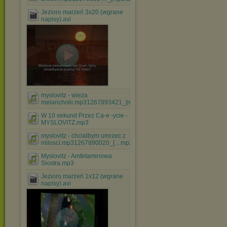
Jezioro marzeń 3x20 (wgrane
napisy).avi
myslovitz - wieza
melancholii.mp31267893421_[mp3.teled....mp3
W 10 sekund Przez Ca-e -ycie -
MYSLOVITZ.mp3
myslovitz - chcialbym umrzec z
milosci.mp31267890020_[....mp3
Myslovitz - Amfetaminowa
Siostra.mp3
Jezioro marzeń 1x12 (wgrane
napisy).avi