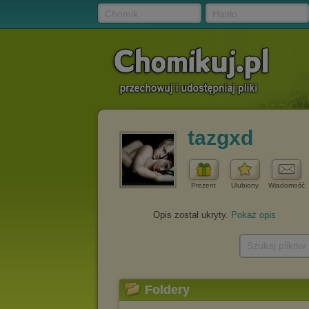
Chomik
Hasło
tazgxd
Prezent
Ulubiony
Wiadomość
Opis został ukryty.
Pokaż opis
Szukaj plików
Foldery