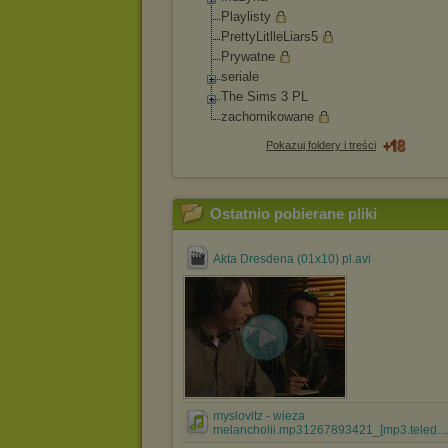
Playlisty
PrettyLitlleLiars
5
Prywatne
seriale
The Sims 3 PL
zachomikowane
Pokazuj foldery i treści
Ostatnio pobierane pliki
Akta Dresdena (01x10) pl.avi
myslovitz - wieza
melancholii.mp31267893421_[mp3.teled..