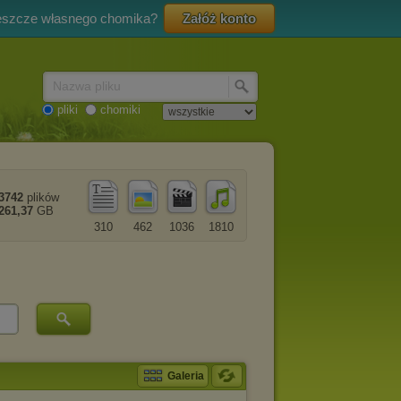
eszcze własnego chomika?
Załóż konto
Nazwa pliku
pliki
chomiki
3742
plików
261,37
GB
310
462
1036
1810
Galeria