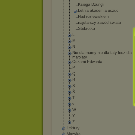
Księga Dżungli
Letnia akademia uczuć
Nad rozlewiskie
m
najstarszy zawód świata
Stokrotka
L
M
N
Nie dla mamy nie dla taty lecz dla 
małolaty
Oczami Edwarda
P
Q
R
S
Ś
T
v
W
Y
Z
Lektury
Muzyka