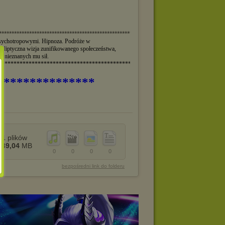
***************************************************************************************
psychotropowymi. Hipnoza. Podróże w
kaliptyczna wizja zunifikowanego społeczeństwa,
ny nieznanych mu sił.
***************************************************************************
***************
1
plików
89,04
MB
0
0
0
0
bezpośredni link do folderu