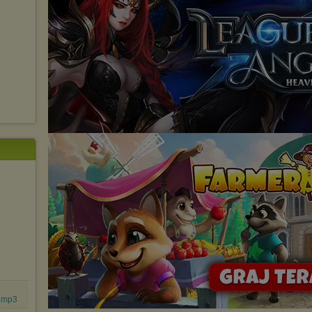
marketingowych).
Wyrażenie sprzeciwu spowoduje, że wyświetlana Ci reklama nie
będzie dopasowana do Twoich preferencji, a będzie to reklama
wyświetlona przypadkowo.
Istnieje możliwość zmiany ustawień przeglądarki internetowej w
sposób uniemożliwiający przechowywanie plików cookies na
urządzeniu końcowym. Można również usunąć pliki cookies,
dokonując odpowiednich zmian w ustawieniach przeglądarki
internetowej.
Pełną informację na ten temat znajdziesz pod adresem
http://chomikuj.pl/PolitykaPrywatnosci.aspx
.
..mp3