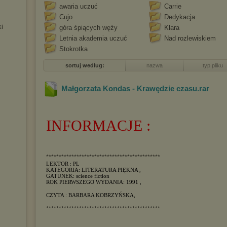
awaria uczuć
Carrie
Cujo
Dedykacja
i
góra śpiących węży
Klara
Letnia akademia uczuć
Nad rozlewiskiem
Stokrotka
sortuj według:
nazwa
typ pliku
Małgorzata Kondas - Krawędzie czasu
.rar
INFORMACJE :
*********************************************
LEKTOR : PL
KATEGORIA: LITERATURA PIĘKNA ,
GATUNEK: science fiction
ROK PIERWSZEGO WYDANIA: 1991 ,
CZYTA : BARBARA KOBRZYŃSKA,
*********************************************