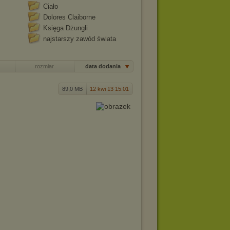
Ciało
Dolores Claiborne
Księga Dżungli
najstarszy zawód świata
rozmiar
data dodania
89,0 MB
12 kwi 13 15:01