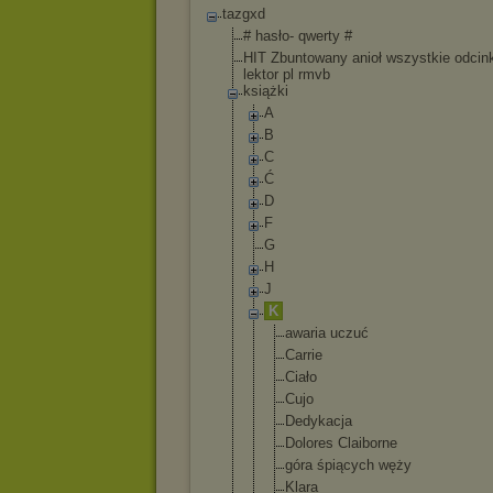
tazgxd
# hasło- qwerty #
HIT Zbuntowany anioł wszystkie odcink
lektor pl rmvb
książki
A
B
C
Ć
D
F
G
H
J
K
awaria uczuć
Carrie
Ciało
Cujo
Dedykacja
Dolores Claiborne
góra śpiących węży
Klara