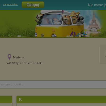
Nie masz j
zapomniałem
Martyna
widziany: 22.06.2015 14:35
 na tym chomiku
K