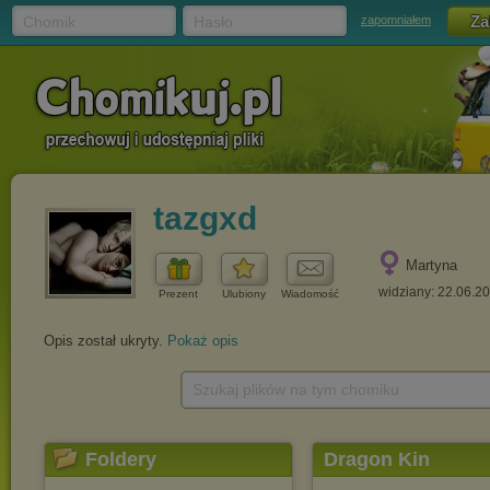
Chomik
Hasło
zapomniałem
tazgxd
Martyna
widziany: 22.06.2
Prezent
Ulubiony
Wiadomość
Opis został ukryty.
Pokaż opis
Szukaj plików na tym chomiku
Foldery
Dragon Kin