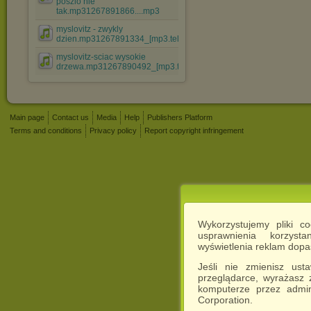
poszlo nie
tak.mp31267891866....mp3
myslovitz - zwykly
dzien.mp31267891334_[mp3.teledyski.....mp3
myslovitz-sciac wysokie
drzewa.mp31267890492_[mp3.tele....mp3
Main page
Contact us
Media
Help
Publishers Platform
Terms and conditions
Privacy policy
Report copyright infringement
Wykorzystujemy pliki c
usprawnienia korzyst
wyświetlenia reklam dop
Jeśli nie zmienisz ust
przeglądarce, wyrażasz
komputerze przez admin
Corporation.