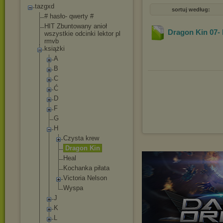
tazgxd
sortuj według:
# hasło- qwerty #
HIT Zbuntowany anioł
Dragon Kin 07- 
wszystkie odcinki lektor pl
rmvb
książki
A
B
C
Ć
D
F
G
H
Czysta krew
Dragon Kin
Heal
Kochanka piłata
Victoria Nelson
Wyspa
J
K
L