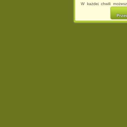
W każdej chwili możesz
cookies w swojej przeglą
w naszej Pol
Prze
http://chomikuj.pl/Polity
Jednocześnie informuje
może spowodować ogr
Chomikuj.pl.
W przypadku braku twojej
prosimy o opuszczenie se
Wykorzystanie plików c
(dostosowanie reklam do
działań marketingowych).
Wyrażenie sprzeciwu spo
będzie dopasowana do Tw
wyświetlona przypadkowo
Istnieje możliwość zmian
sposób uniemożliwiając
urządzeniu końcowym. M
dokonując odpowiednich
internetowej.
Pełną informację na 
http://chomikuj.pl/Polity