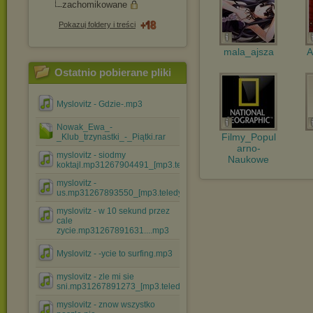
zachomikowane
Pokazuj foldery i treści
mala_ajsza
A
Ostatnio pobierane pliki
Myslovitz - Gdzie-.mp3
Nowak_Ewa_-
Filmy_Popul
_Klub_trzynastki_-_Piątki.rar
arno-
myslovitz - siodmy
Naukowe
koktajl.mp31267904491_[mp3.teledysk....mp3
myslovitz -
us.mp31267893550_[mp3.teledyski.info].mp3
myslovitz - w 10 sekund przez
cale
zycie.mp31267891631....mp3
Myslovitz - -ycie to surfing.mp3
myslovitz - zle mi sie
sni.mp31267891273_[mp3.teledysk....mp3
myslovitz - znow wszystko