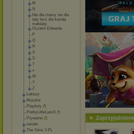
M
N
Nie dla mamy nie dla
taty lecz dla każdej
małolaty
Oczami Edwarda
P
Q
R
S
Ś
T
v
W
Y
Z
Lektury
Muzyka
Playlisty
PrettyLitlleLiars
5
Zaprzyjaźnion
Prywatne
seriale
The Sims 3 PL