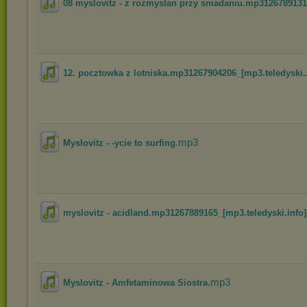
08 myslovitz - z rozmyslan przy sniadaniu.mp3126789131.
12. pocztowka z lotniska.mp31267904206_[mp3.teledyski..
.mp3
Myslovitz - -ycie to surfing
myslovitz - acidland.mp31267889165_[mp3.teledyski.info]
.mp3
Myslovitz - Amfetaminowa Siostra