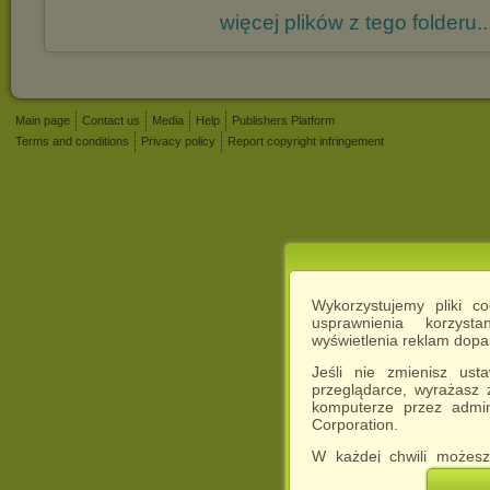
więcej plików z tego folderu..
Main page
Contact us
Media
Help
Publishers Platform
Terms and conditions
Privacy policy
Report copyright infringement
Wykorzystujemy pliki c
usprawnienia korzyst
wyświetlenia reklam dop
Jeśli nie zmienisz ust
przeglądarce, wyrażasz
komputerze przez admin
Corporation.
W każdej chwili możesz
cookies w swojej przeglą