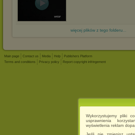
więcej plików z tego folderu...
Main page
Contact us
Media
Help
Publishers Platform
Terms and conditions
Privacy policy
Report copyright infringement
Wykorzystujemy pliki c
usprawnienia korzyst
wyświetlenia reklam dop
Jeśli nie zmienisz ust