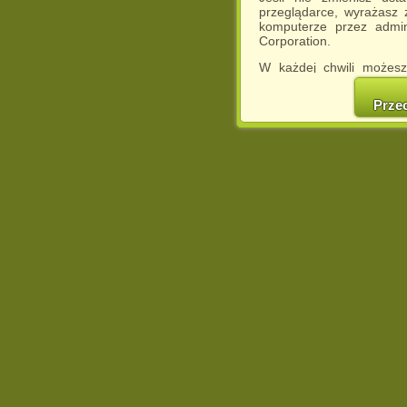
przeglądarce, wyrażasz
komputerze przez admin
Corporation.
W każdej chwili możesz
cookies w swojej przeglą
w naszej Pol
Prze
http://chomikuj.pl/Polity
Jednocześnie informuje
może spowodować ogr
Chomikuj.pl.
W przypadku braku twojej
prosimy o opuszczenie se
Wykorzystanie plików c
(dostosowanie reklam do
działań marketingowych).
Wyrażenie sprzeciwu spo
będzie dopasowana do Tw
wyświetlona przypadkowo
Istnieje możliwość zmian
sposób uniemożliwiając
urządzeniu końcowym. M
dokonując odpowiednich
internetowej.