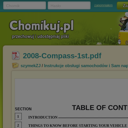
Chomik
Hasło
zapomniałem
2008-Compass-1st.pdf
szymekZJ
/
Instrukcje obsługi samochodów i Sam na