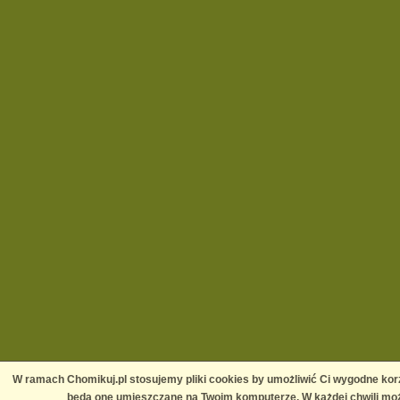
W ramach Chomikuj.pl stosujemy pliki cookies by umożliwić Ci wygodne korz
będą one umieszczane na Twoim komputerze. W każdej chwili moż