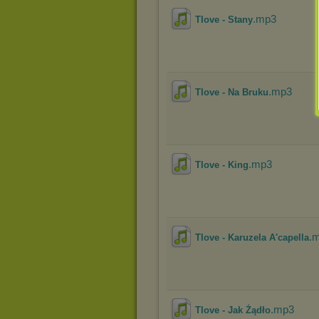
.mp3
Tlove - Stany
.mp3
Tlove - Na Bruku
.mp3
Tlove - King
.
Tlove - Karuzela A'capella
.mp3
Tlove - Jak Żądło