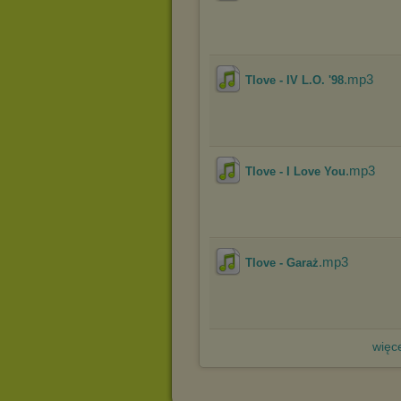
.mp3
Tlove - IV L.O. '98
.mp3
Tlove - I Love You
.mp3
Tlove - Garaż
więce