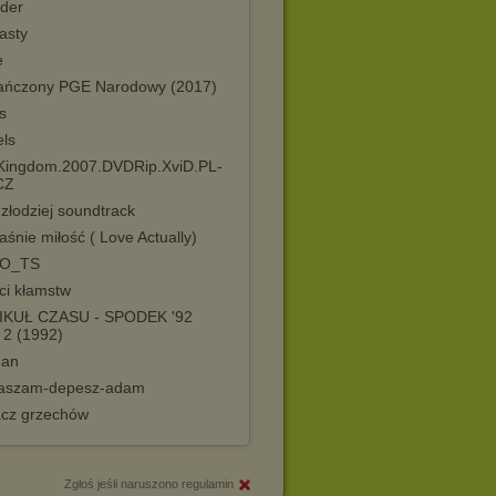
der
asty
e
ańczony PGE Narodowy (2017)
s
els
Kingdom.2007.DVDRip.XviD.PL-
CZ
 złodziej soundtrack
aśnie miłość ( Love Actually)
EO_TS
ci kłamstw
KUŁ CZASU - SPODEK '92
 2 (1992)
man
aszam-depesz-adam
acz grzechów
Zgłoś jeśli naruszono regulamin