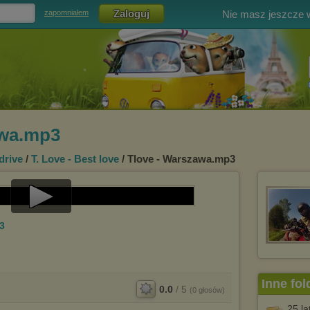
Nie masz jeszcze
zapomniałem
awa.mp3
drive
/
T. Love - Best love
/ Tlove - Warszawa.mp3
Play
3
Video
Inne fol
0.0
/
5
(
0
głosów)
25 l