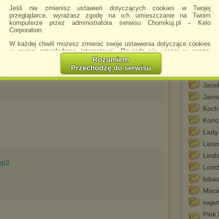
Greg
Jeśli nie zmienisz ustawień dotyczących cookies w Twojej
przeglądarce, wyrażasz zgodę na ich umieszczanie na Twoim
Hans
komputerze przez administratora serwisu Chomikuj.pl – Kelo
Corporation.
Hans
mp3 
W każdej chwili możesz zmienić swoje ustawienia dotyczące cookies
Happ
w swojej przeglądarce internetowej. Dowiedz się więcej w naszej
Polityce Prywatności -
http://chomikuj.pl/PolitykaPrywatnosci.aspx
.
Rozumiem
Infer
Przechodzę do serwisu
Jednocześnie informujemy że zmiana ustawień przeglądarki może
info
spowodować ograniczenie korzystania ze strony Chomikuj.pl.
Jace
W przypadku braku twojej zgody na akceptację cookies niestety
Jame
prosimy o opuszczenie serwisu chomikuj.pl.
Koch
Wykorzystanie plików cookies
przez
Zaufanych Partnerów
Konc
(dostosowanie reklam do Twoich potrzeb, analiza skuteczności działań
marketingowych).
Lady
Wyrażenie sprzeciwu spowoduje, że wyświetlana Ci reklama nie
Lesz
będzie dopasowana do Twoich preferencji, a będzie to reklama
Linds
wyświetlona przypadkowo.
mp3
Lomb
Istnieje możliwość zmiany ustawień przeglądarki internetowej w
sposób uniemożliwiający przechowywanie plików cookies na
łoba
urządzeniu końcowym. Można również usunąć pliki cookies,
Macie
dokonując odpowiednich zmian w ustawieniach przeglądarki
internetowej.
naje
Pełną informację na ten temat znajdziesz pod adresem
Pink 