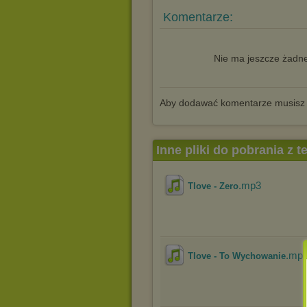
Komentarze:
Nie ma jeszcze żadne
Aby dodawać komentarze musisz
Inne pliki do pobrania z 
.mp3
Tlove - Zero
.mp
Tlove - To Wychowanie