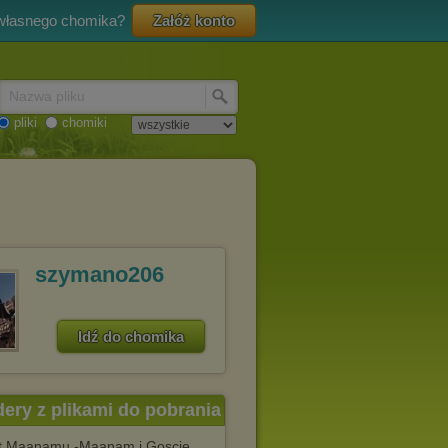
 własnego chomika?
Załóż konto
Nazwa pliku
pliki
chomiki
szymano206
Idź do chomika
dery z plikami do pobrania
at Maanamu -Maanam i Goscie