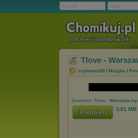
Chomik
Hasło
Tlove - Warsz
szymano206
/
Muzyka
/
Pen
Download:
Tlove - Warszawa.mp
3,81 MB
Pobierz