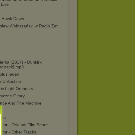
 Live
k Hawk Down
sław Wołoszański w Radio Zet
a
erka (2017) - Dunkirk
ndtrack] mp3
plus jeden
 Collection
ric Light Orchestra
ryczne Gitary
ence And The Machine
u
sis
ator - Original Film Score
ator - Other Tracks