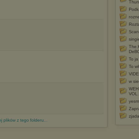
http://chomikuj.pl/PolitykaPrywatnosci.aspx
.
Thun
Podk
rozn
Rozt
Scan
singi
The.
DeB
To ja
To wł
VID
w sie
WEHI
VOL.
yes
Zapr
zjad
j plików z tego folderu...