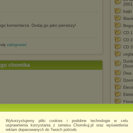
2001
bajki
Blac
go komentarza. Dodaj go jako pierwszy!
Bogu
CD 1
CD 2
 się
zalogować
CD 3
cegl
Dunki
tego chomika
[Sou
Dwa 
Dzem
Elect
Elekt
Flor
Garo
3
Gene
Wykorzystujemy pliki cookies i podobne technologie w celu
Gladi
usprawnienia korzystania z serwisu Chomikuj.pl oraz wyświetlenia
reklam dopasowanych do Twoich potrzeb.
Gladi