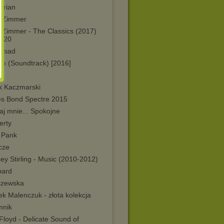
orian
 Zimmer
 Zimmer - The Classics (2017)
320
ysad
no (Soundtrack) [2016]
k Kaczmarski
s Bond Spectre 2015
aj mnie... Spokojne
erty
 Pank
cze
ey Stirling - Music (2010-2012)
ard
szewska
k Malenczuk - złota kolekcja
mnik
Floyd - Delicate Sound of