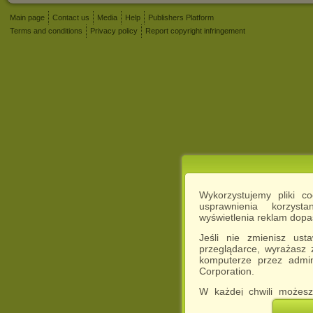
Main page
Contact us
Media
Help
Publishers Platform
Terms and conditions
Privacy policy
Report copyright infringement
Wykorzystujemy pliki c
usprawnienia korzyst
wyświetlenia reklam dop
Jeśli nie zmienisz ust
przeglądarce, wyrażasz
komputerze przez admin
Corporation.
W każdej chwili możesz
cookies w swojej przeglą