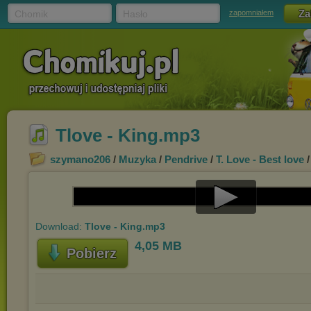
Chomik
Hasło
zapomniałem
Tlove - King.mp3
szymano206
/
Muzyka
/
Pendrive
/
T. Love - Best love
/
Play
Download:
Tlove - King.mp3
Video
4,05 MB
Pobierz