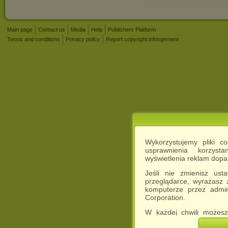
Main page
Contact us
Media
Help
Publishers Platform
Terms and conditions
Privacy policy
Report copyright infringement
Wykorzystujemy pliki c
usprawnienia korzyst
wyświetlenia reklam dop
Jeśli nie zmienisz ust
przeglądarce, wyrażasz
komputerze przez admin
Corporation.
W każdej chwili możesz
cookies w swojej przeglą