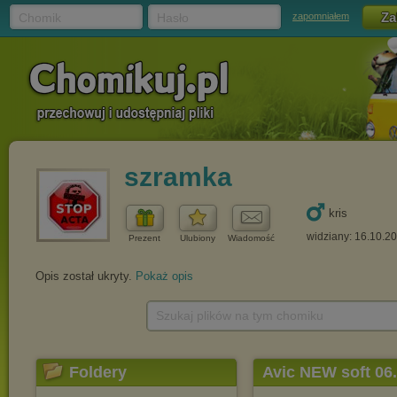
Chomik
Hasło
zapomniałem
szramka
kris
widziany: 16.10.2
Prezent
Ulubiony
Wiadomość
Opis został ukryty.
Pokaż opis
Szukaj plików na tym chomiku
Foldery
Avic NEW soft 06