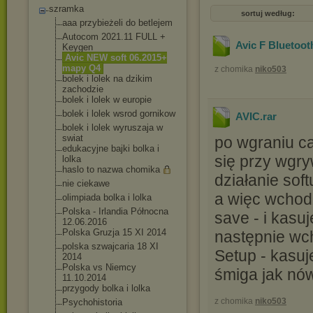
szramka
sortuj według:
aaa przybieżeli do betlejem
Autocom 2021.11 FULL +
Avic F Bluetoot
Keygen
Avic NEW soft 06.2015+
mapy Q4
z chomika
niko503
bolek i lolek na dzikim
zachodzie
bolek i lolek w europie
bolek i lolek wsrod gornikow
AVIC
.rar
bolek i lolek wyruszaja w
swiat
po wgraniu ca
edukacyjne bajki bolka i
się przy wgr
lolka
haslo to nazwa chomika
działanie sof
nie ciekawe
a więc wchodz
olimpiada bolka i lolka
Polska - Irlandia Północna
save - i kasu
12.06.2016
Polska Gruzja 15 XI 2014
następnie wc
polska szwajcaria 18 XI
Setup - kasuj
2014
Polska vs Niemcy
śmiga jak nó
11.10.2014
przygody bolka i lolka
z chomika
niko503
Psychohistoria