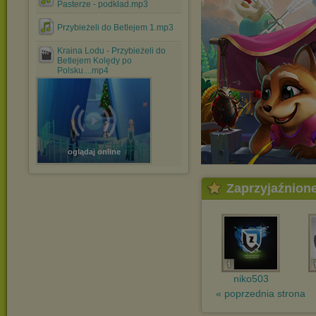
Pasterze - podkład.mp3
Przybieżeli do Betlejem 1.mp3
Kraina Lodu - Przybieżeli do
Betlejem Kolędy po
Polsku....mp4
oglądaj online
Zaprzyjaźnion
niko503
« poprzednia strona