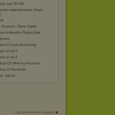
boje lata 80=90
uszko walentynkowe (Hoya
)
ie
 Szczecin ,Stare Dąbie
icja królewska Rajski ptak
teczne
est of Louis Armstrong
est of vol.2
est of vol.3
Best Of Whitney Houston
lory of Gershwin
ma -album
Zgłoś jeśli naruszono regulamin