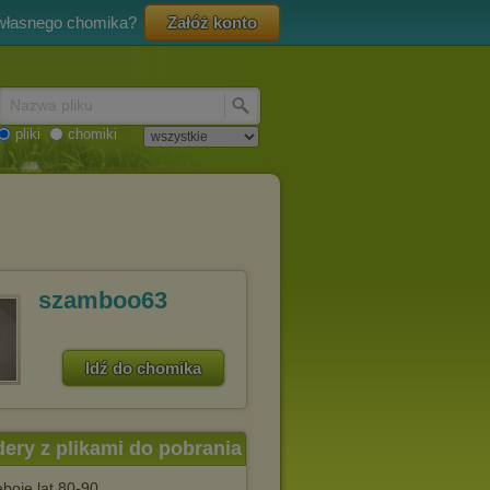
 własnego chomika?
Załóż konto
Nazwa pliku
pliki
chomiki
szamboo63
Idź do chomika
dery z plikami do pobrania
eboje lat 80-90