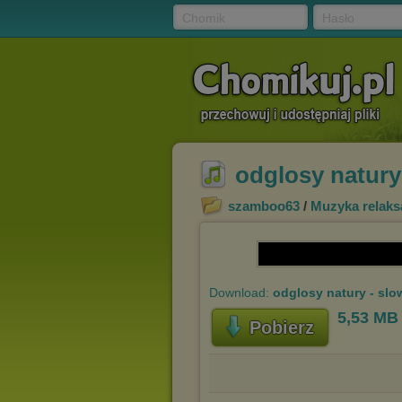
Chomik
Hasło
odglosy natury
szamboo63
/
Muzyka relaks
Download:
odglosy natury - slo
5,53 MB
Pobierz