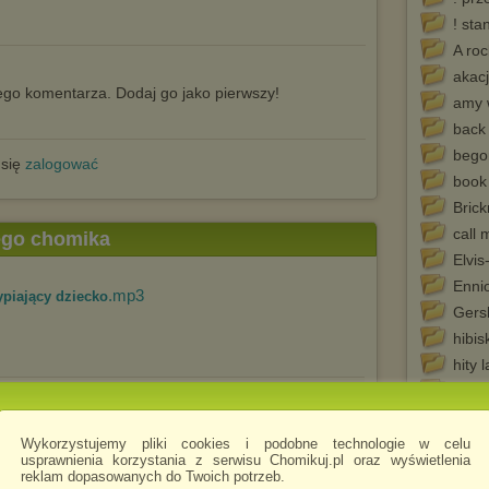
! sta
A roc
akac
go komentarza. Dodaj go jako pierwszy!
amy 
back 
bego
 się
zalogować
book 
Bric
call 
tego chomika
Elvis
Enni
.mp3
piający dziecko
Gers
hibis
hity 
hity 
.mp3
na muzyka do usypiania dzieci
hity 
its e
Wykorzystujemy pliki cookies i podobne technologie w celu
usprawnienia korzystania z serwisu Chomikuj.pl oraz wyświetlenia
its e
reklam dopasowanych do Twoich potrzeb.