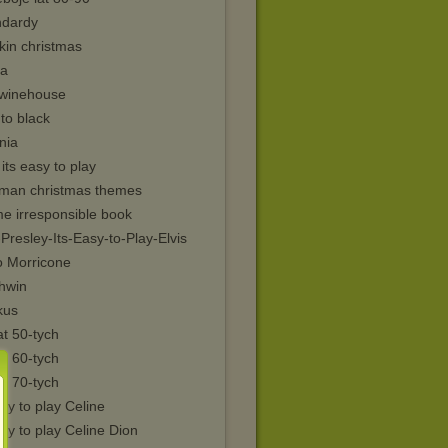
ndardy
kin christmas
ja
winehouse
to black
nia
its easy to play
kman christmas themes
me irresponsible book
-Presley-Its-Easy-to-Play-Elvis
o Morricone
hwin
kus
lat 50-tych
lat 60-tych
lat 70-tych
asy to play Celine
asy to play Celine Dion