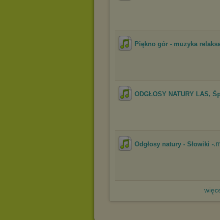
Piękno gór - muzyka relaks
ODGŁOSY NATURY LAS, Śpi
.
Odgłosy natury - Słowiki -
więce