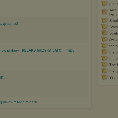
http://chomikuj.pl/PolitykaPrywatnosci.aspx
.
prze
serd
kerrii
Smok
.mp3
acyjna
Stary
Strel
świą
the b
.mp3
ew ptaków - RELAKS MUZYKA LATO ...
the b
the b
The 
the g
mp3
Yiru
j plików z tego folderu...