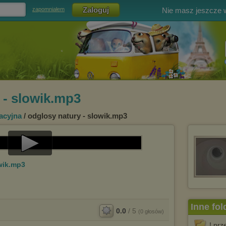
Nie masz jeszcze
zapomniałem
 - slowik.mp3
acyjna
/ odglosy natury - slowik.mp3
Play
wik.mp3
Video
Inne fol
0.0
/
5
(
0
głosów)
! prz