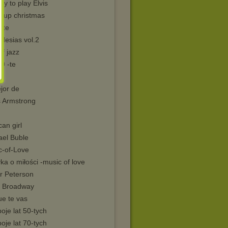
asy to play Elvis
it up christmas
tte
iglesias vol.2
of jazz
60 -te
jor de
s Armstrong
an girl
ael Buble
c-of-Love
a o miłości -music of love
r Peterson
s Broadway
ue te vas
oje lat 50-tych
oje lat 70-tych