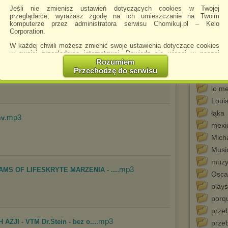
its e
Jeśli nie zmienisz ustawień dotyczących cookies w Twojej
.mp3
a
jazz 
przeglądarce, wyrażasz zgodę na ich umieszczanie na Twoim
komputerze przez administratora serwisu Chomikuj.pl – Kelo
jeane
Corporation.
julio 
W każdej chwili możesz zmienić swoje ustawienia dotyczące cookies
king 
w swojej przeglądarce internetowej. Dowiedz się więcej w naszej
Polityce Prywatności -
http://chomikuj.pl/PolitykaPrywatnosci.aspx
.
Rozumiem
lata 
.mp3
 Zmierzchu
Przechodzę do serwisu
Jednocześnie informujemy że zmiana ustawień przeglądarki może
lipa
spowodować ograniczenie korzystania ze strony Chomikuj.pl.
lo me
W przypadku braku twojej zgody na akceptację cookies niestety
Loui
prosimy o opuszczenie serwisu chomikuj.pl.
łąka
.mp3
mv
Wykorzystanie plików cookies
przez
Zaufanych Partnerów
mexic
(dostosowanie reklam do Twoich potrzeb, analiza skuteczności działań
marketingowych).
Mich
Wyrażenie sprzeciwu spowoduje, że wyświetlana Ci reklama nie
Musi
będzie dopasowana do Twoich preferencji, a będzie to reklama
muzyk
wyświetlona przypadkowo.
.mp3
EAMS OF LIFESKRYTE MARZENIA - ...
Osca
Istnieje możliwość zmiany ustawień przeglądarki internetowej w
sposób uniemożliwiający przechowywanie plików cookies na
play
urządzeniu końcowym. Można również usunąć pliki cookies,
porq
dokonując odpowiednich zmian w ustawieniach przeglądarki
internetowej.
przeb
.mp3
AZJI - VTM Dr.Stein - bez o...
Pełną informację na ten temat znajdziesz pod adresem
przeb