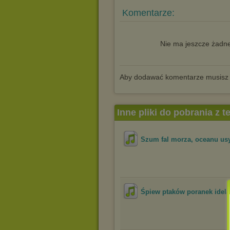
Komentarze:
Nie ma jeszcze żadne
Aby dodawać komentarze musisz
Inne pliki do pobrania z 
Szum fal morza, oceanu usy
Śpiew ptaków poranek idela