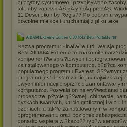
priorytety systemowe i przypisywane zasoby
tak, aby zapewniĂŚ pÂłynnÂą pracĂŞ. Windo
11 Description by Regis77 Po pobraniu wyp
dowolne miejsce i uruchamiaj z pliku .exe
.rar
AIDA64 Extreme Edition 6.90.6517 Beta Portable
Nazwa programu: FinalWire Ltd. Wersja pro
Beta AIDA64 Extreme to znakomite narz?dzie 
komponent?w sprz?towych i oprogramowani
zainstalowanego w komputerze, b?d?ce kon
popularnego programu Everest. G??wnym 
programu jest dostarczanie jak najwi?kszej 
owych informacji o sprz?cie zamontowanym
komputerze. Pozwala on na wy?wietlanie da
procesorze, p?ycie g??wnej i chipsecie, pam
dyskach twardych, karcie graficznej i wielu i
dzeniach, a tak?e zainstalowanym w komput
oprogramowaniu oraz poziomie zabezpiecze
ponadto wspiera wi?kszo?? typ?w sensor?w