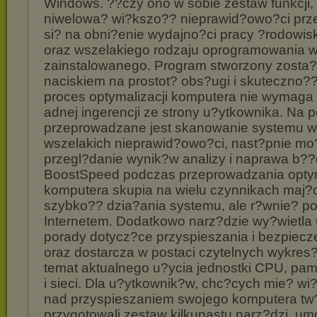
Windows. ??czy ono w sobie zestaw funkcji,
niwelowa? wi?kszo?? nieprawid?owo?ci prz
si? na obni?enie wydajno?ci pracy ?rodowi
oraz wszelakiego rodzaju oprogramowania 
zainstalowanego. Program stworzony zosta
naciskiem na prostot? obs?ugi i skuteczno?
proces optymalizacji komputera nie wymaga 
adnej ingerencji ze strony u?ytkownika. Na 
przeprowadzane jest skanowanie systemu w
wszelakich nieprawid?owo?ci, nast?pnie mo?
przegl?danie wynik?w analizy i naprawa b??
BoostSpeed podczas przeprowadzania optym
komputera skupia na wielu czynnikach maj
szybko?? dzia?ania systemu, ale r?wnie? p
Internetem. Dodatkowo narz?dzie wy?wietla
porady dotycz?ce przyspieszania i bezpiec
oraz dostarcza w postaci czytelnych wykres
temat aktualnego u?ycia jednostki CPU, pa
i sieci. Dla u?ytkownik?w, chc?cych mie? wi
nad przyspieszaniem swojego komputera tw
przygotowali zestaw kilkunastu narz?dzi, um