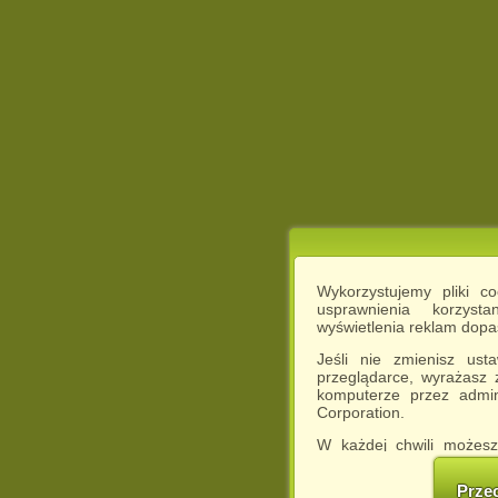
Wykorzystujemy pliki c
usprawnienia korzyst
wyświetlenia reklam dop
Jeśli nie zmienisz ust
przeglądarce, wyrażasz
komputerze przez admin
Corporation.
W każdej chwili możesz
cookies w swojej przeglą
w naszej Pol
Prze
http://chomikuj.pl/Polity