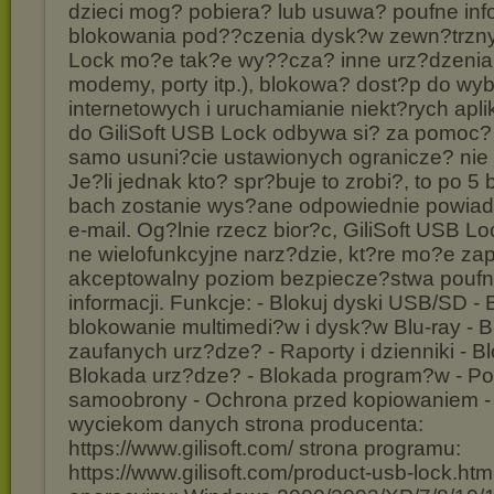
dzieci mog? pobiera? lub usuwa? poufne inf
blokowania pod??czenia dysk?w zewn?trznyc
Lock mo?e tak?e wy??cza? inne urz?dzenia 
modemy, porty itp.), blokowa? dost?p do wy
internetowych i uruchamianie niekt?rych apli
do GiliSoft USB Lock odbywa si? za pomoc?
samo usuni?cie ustawionych ogranicze? nie 
Je?li jednak kto? spr?buje to zrobi?, to po 5
bach zostanie wys?ane odpowiednie powiad
e-mail. Og?lnie rzecz bior?c, GiliSoft USB L
ne wielofunkcyjne narz?dzie, kt?re mo?e za
akceptowalny poziom bezpiecze?stwa poufn
informacji. Funkcje: - Blokuj dyski USB/SD -
blokowanie multimedi?w i dysk?w Blu-ray - Bi
zaufanych urz?dze? - Raporty i dzienniki - Bl
Blokada urz?dze? - Blokada program?w - Po
samoobrony - Ochrona przed kopiowaniem -
wyciekom danych strona producenta:
https://www.gilisoft.com/ strona programu:
https://www.gilisoft.com/product-usb-lock.ht