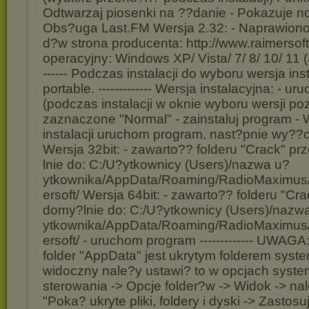
Odtwarzaj piosenki na ??danie - Pokazuje no
Obs?uga Last.FM Wersja 2.32: - Naprawiono
d?w strona producenta: http://www.raimersof
operacyjny: Windows XP/ Vista/ 7/ 8/ 10/ 11 (32
------ Podczas instalacji do wyboru wersja ins
portable. ------------- Wersja instalacyjna: - ur
(podczas instalacji w oknie wyboru wersji p
zaznaczone "Normal" - zainstaluj program -
instalacji uruchom program, nast?pnie wy??
Wersja 32bit: - zawarto?? folderu "Crack" p
lnie do: C:/U?ytkownicy (Users)/nazwa u?
ytkownika/AppData/Roaming/RadioMaximus
ersoft/ Wersja 64bit: - zawarto?? folderu "Cr
domy?lnie do: C:/U?ytkownicy (Users)/nazw
ytkownika/AppData/Roaming/RadioMaximus
ersoft/ - uruchom program ------------- UWA
folder "AppData" jest ukrytym folderem sys
widoczny nale?y ustawi? to w opcjach syste
sterowania -> Opcje folder?w -> Widok -> n
"Poka? ukryte pliki, foldery i dyski -> Zastos