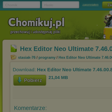
Chomik
Hasło
zapomniałem
Hex Editor Neo Ultimate 7.46.0
stasiak-76
/
programy
/
Hex Editor Neo Ultimate 7.46.0
Download:
Hex Editor Neo Ultimate 7.46.00.
21,04 MB
Pobierz
Komentarze: