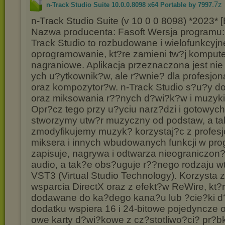
.7z
n-Track Studio Suite 10.0.0.8098 x64 Portable by 7997
n-Track Studio Suite (v 10 0 0 8098) *2023* 
Nazwa producenta: Fasoft Wersja programu:
Track Studio to rozbudowane i wielofunkcyjn
oprogramowanie, kt?re zamieni tw?j kompute
nagraniowe. Aplikacja przeznaczona jest nie
ych u?ytkownik?w, ale r?wnie? dla profesjon
oraz kompozytor?w. n-Track Studio s?u?y d
oraz miksowania r??nych d?wi?k?w i muzyki
Opr?cz tego przy u?yciu narz?dzi i gotowy
stworzymy utw?r muzyczny od podstaw, a t
zmodyfikujemy muzyk? korzystaj?c z profes
miksera i innych wbudowanych funkcji w pr
zapisuje, nagrywa i odtwarza nieograniczon?
audio, a tak?e obs?uguje r??nego rodzaju wt
VST3 (Virtual Studio Technology). Korzysta
wsparcia DirectX oraz z efekt?w ReWire, kt
dodawane do ka?dego kana?u lub ?cie?ki d
dodatku wspiera 16 i 24-bitowe pojedyncze 
owe karty d?wi?kowe z cz?stotliwo?ci? pr?