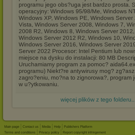
programu jego obs?uga jest bardzo prosta. 
operacyjny: Windows 95/98/Me, Windows N
Windows XP, Windows PE, Windows Server
Vista, Windows Server 2008, Windows 7, W
2008 R2, Windows 8, Windows Server 2012,
Windows Server 2012 R2, Windows 10, Win
Windows Server 2016, Windows Server 201
Server 2022 Procesor: Intel Pentium lub n
miejsce na dysku do instalacji: 80 MB Descr
Uruchamiamy program za pomoc? aida64.exe
programu) Niekt?re antywirusy mog? zg?asza
zagro?eniu, mo?na to zignorowa?, program j
w u?ytkowaniu.
więcej plików z tego folderu..
Main page
Contact us
Media
Help
Publishers Platform
Terms and conditions
Privacy policy
Report copyright infringement