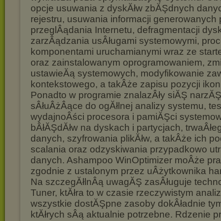
opcje usuwania z dyskĂłw zbĂŞdnych danych
rejestru, usuwania informacji generowanych
przeglÂądania Internetu, defragmentacji dys
zarzÂądzania usÂługami systemowymi, proc
komponentami uruchamianymi wraz ze star
oraz zainstalowanym oprogramowaniem, zmi
ustawieĂą systemowych, modyfikowanie za
kontekstowego, a takÂże zapisu pozycji ikon 
Ponadto w programie znalazÂły siĂŞ narzĂŞ
sÂłuÂżÂące do ogĂłlnej analizy systemu, te
wydajnoÂści procesora i pamiĂŞci systemow
bÂłĂŞdĂłw na dyskach i partycjach, trwaÂł
danych, szyfrowania plikĂłw, a takÂże ich po
scalania oraz odzyskiwania przypadkowo ut
danych. Ashampoo WinOptimizer moÂże p
zgodnie z ustalonym przez uÂżytkownika 
Na szczegĂłlnÂą uwagĂŞ zasÂługuje technol
Tuner, ktĂłra to w czasie rzeczywistym analiz
wszystkie dostĂŞpne zasoby dokÂładnie ty
ktĂłrych sÂą aktualnie potrzebne. Rdzenie p