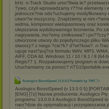
kHz. n-Track Studio umo?liwia te? przetwar
?ywo, czyli wprowadzamy r??ne elementy i w
jednocze?nie ods?uchujemy modyfikowany 
utwor?w muzyczny. Znajdziemy w nim r?wnie
widma, kompresor wielopasmowy oraz korekt
ulepszania wydobywanego brzmienia. Po z
nagrywania, mo?emy zmiksowa? i po??czy?
utworzone utwory do pojedynczego pliku WA
stworzy? z niego ?cie?k? d?wi?kow?. n-Trac
uguje nast?puj?ce formatu WAV, MP3, WMA
AIFF, CDA itd. Windows 11 / 10 / 8.1 / 8 (64-b
Regis77 1. Rozpakowujemy program w dowol
Uruchamiamy za pomoc? nTS10portable.ex
.7z
Auslogics BoostSpeed 13.0.0.5 Portable by 7997
Auslogics BoostSpeed (v 13 0 0 5) [PORTAB
[ENG] [7z] Nazwa producenta: Auslogics Pty 
programu: 13.0.0.4 Auslogics BoostSpeed t
narz?dzie do optymalizacji i przyspieszania