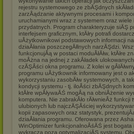
wykonywanie takich operacji jak oczyszczani
rejestru systemowego ze zbĂŞdnych skÂład
zarzÂądzanie aktywnymi procesami i kompo
uruchamianymi wraz z systemem oraz wiele i
przydatnych. Program charakteryzuje siĂŞ p
interfejsem graficznym, ktĂłry potrafi dostar
uÂżytkownikowi podstawowych informacji na
dziaÂłania poszczegĂłlnych narzĂŞdzi. Wsz
funkcjonujÂą w postaci moduÂłĂłw, ktĂłre z
moÂżna na jednej z zakÂładek ulokowanych
czĂŞÂści okna programu. Z kolei w gÂłĂłwn
programu uÂżytkownik informowany jest o a
wykorzystaniu zasobĂłw systemowych, a tak
kondycji systemu - tj. iloÂści zbĂŞdnych ko
ktĂłre wpÂływaĂŚ mogÂą na obniÂżenie wy
komputera. Nie zabrakÂło rĂłwnieÂż funkcji t
ulubionych lub najczĂŞÂściej wykorzystyw
kopii zapasowych oraz statystyk, prezentujÂ
dziaÂłania programu. Oferowana przez Ash
WinOptimizer funkcjonalnoÂśĂŚ jest bogata 
wykracza poza optymalizacjĂŞ systemu. Obe