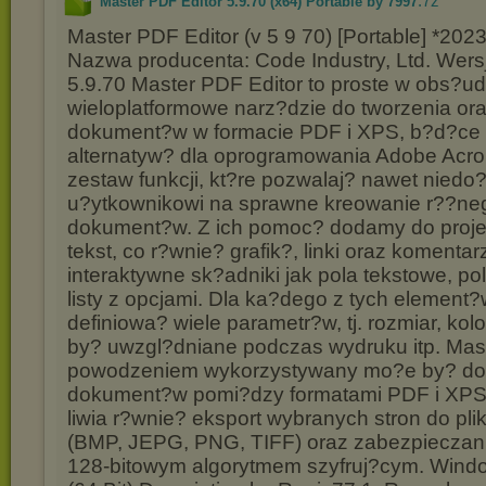
.7z
Master PDF Editor 5.9.70 (x64) Portable by 7997
Master PDF Editor (v 5 9 70) [Portable] *2023*
Nazwa producenta: Code Industry, Ltd. Wers
5.9.70 Master PDF Editor to proste w obs?ud
wieloplatformowe narz?dzie do tworzenia ora
dokument?w w formacie PDF i XPS, b?d?ce
alternatyw? dla oprogramowania Adobe Acrob
zestaw funkcji, kt?re pozwalaj? nawet nie
u?ytkownikowi na sprawne kreowanie r??ne
dokument?w. Z ich pomoc? dodamy do projek
tekst, co r?wnie? grafik?, linki oraz komentar
interaktywne sk?adniki jak pola tekstowe, po
listy z opcjami. Dla ka?dego z tych elemen
definiowa? wiele parametr?w, tj. rozmiar, kol
by? uwzgl?dniane podczas wydruku itp. Mast
powodzeniem wykorzystywany mo?e by? do 
dokument?w pomi?dzy formatami PDF i XP
liwia r?wnie? eksport wybranych stron do pli
(BMP, JEPG, PNG, TIFF) oraz zabezpieczan
128-bitowym algorytmem szyfruj?cym. Window