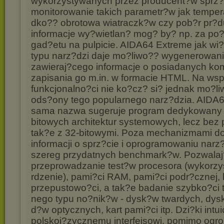
wykorzystywanych przez producent?w sprz?t
monitorowanie takich parametr?w jak tempera
dko?? obrotowa wiatraczk?w czy pob?r pr?du
informacje wy?wietlan? mog? by? np. za po
gad?etu na pulpicie. AIDA64 Extreme jak wi
typu narz?dzi daje mo?liwo?? wygenerowania
zawieraj?cego informacje o posiadanych ko
zapisania go m.in. w formacie HTML. Na ws
funkcjonalno?ci nie ko?cz? si? jednak mo?li
ods?ony tego popularnego narz?dzia. AIDA6
sama nazwa sugeruje program dedykowany j
bitowych architektur systemowych, lecz bez
tak?e z 32-bitowymi. Poza mechanizmami do
informacji o sprz?cie i oprogramowaniu narz
szereg przydatnych benchmark?w. Pozwalaj
przeprowadzanie test?w procesora (wykorzy
rdzenie), pami?ci RAM, pami?ci podr?cznej,
przepustowo?ci, a tak?e badanie szybko?ci t
nego typu no?nik?w - dysk?w twardych, dy
d?w optycznych, kart pami?ci itp. Dzi?ki intu
polskoj?zycznemu interfejsowi, pomimo ogrom