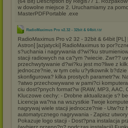
(64 Bit) Description by Regis77 1. Rozpako
w dowolne miejsce 2. Uruchamiamy za pom
MasterPDFPortable .exe
.rar
RadioMaximus Pro v2.32 - 32bit & 64bit
RadioMaximus Pro v2 32 - 32bit & 64bit [PL]
Astron] [azjatycki] RadioMaximus to por?czn
s?uchania i nagrywania d?wi?ku strumienio
stacji radiowych na ca?ym ?wiecie. Zwr?? u
przechwytywanie d?wi?ku jest mo?liwe z ki
jednocze?nie, w tym celu u?ytkownik b?dzie
skonfigurowa? kilka prostych parametr?w. 
?atwo przechowywane w pami?ci komputera 
ciu dost?pnych format?w (RAW, MP3, AAC,
Kluczowe cechy: - Drobne aktualizacje s? b
Licencja wa?na na wszystkie Twoje komputer
nagrywaj wiele stacji jednocze?nie - Utw?r
automatycznego nagrywania - Zapisz utwory 
Pokazuje logo stacji - Dost?pna instalacja p
(wybierz przeno?n? podczas instalacji) Funkcj