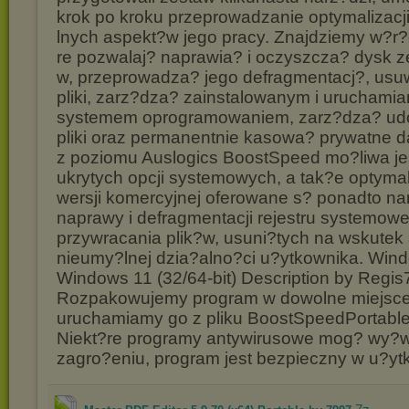
krok po kroku przeprowadzanie optymalizacj
lnych aspekt?w jego pracy. Znajdziemy w?r?d
re pozwalaj? naprawia? i oczyszcza? dysk z
w, przeprowadza? jego defragmentacj?, us
pliki, zarz?dza? zainstalowanym i uruchamia
systemem oprogramowaniem, zarz?dza? ud
pliki oraz permanentnie kasowa? prywatne 
z poziomu Auslogics BoostSpeed mo?liwa je
ukrytych opcji systemowych, a tak?e optyma
wersji komercyjnej oferowane s? ponadto na
naprawy i defragmentacji rejestru systemow
przywracania plik?w, usuni?tych na wskutek 
nieumy?lnej dzia?alno?ci u?ytkownika. Wind
Windows 11 (32/64-bit) Description by Regis
Rozpakowujemy program w dowolne miejsce
uruchamiamy go z pliku BoostSpeedPortabl
Niekt?re programy antywirusowe mog? wy?wie
zagro?eniu, program jest bezpieczny w u?yt