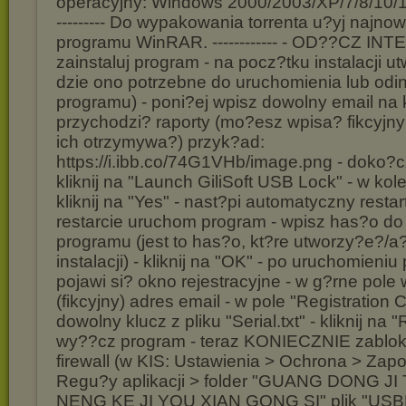
operacyjny: Windows 2000/2003/XP/7/8/10/11 
--------- Do wypakowania torrenta u?yj najnow
programu WinRAR. ------------ - OD??CZ INT
zainstaluj program - na pocz?tku instalacji u
dzie ono potrzebne do uruchomienia lub odi
programu) - poni?ej wpisz dowolny email na 
przychodzi? raporty (mo?esz wpisa? fikcyjny 
ich otrzymywa?) przyk?ad:
https://i.ibb.co/74G1VHb/image.png - doko?cz
kliknij na "Launch GiliSoft USB Lock" - w kol
kliknij na "Yes" - nast?pi automatyczny resta
restarcie uruchom program - wpisz has?o do
programu (jest to has?o, kt?re utworzy?e?/a
instalacji) - kliknij na "OK" - po uruchomieni
pojawi si? okno rejestracyjne - w g?rne pole
(fikcyjny) adres email - w pole "Registration 
dowolny klucz z pliku "Serial.txt" - kliknij na 
wy??cz program - teraz KONIECZNIE zablok
firewall (w KIS: Ustawienia > Ochrona > Zapo
Regu?y aplikacji > folder "GUANG DONG J
NENG KE JI YOU XIAN GONG SI" plik "USBL