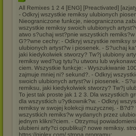
All Remixes 1 2 4 [ENG] [Preactivated] [azjat
- Odkryj wszystkie remiksy ulubionych piose
Nieograniczone funkcje, nieograniczona zab
wszystkie remiksy swoich ulubionych artyst?
atwo s?uchaj wst?pnie wszystkich remiks?w i
G??wne cechy: - Odkryj wszystkie remiksy 
ulubionych artyst?w i piosenek. - S?uchaj k
jaki kiedykolwiek stworzy? Tw?j ulubiony artyst
remiksy wed?ug tytu?u utworu lub wykonawc
ciem. Wszystkie funkcje: - Wyszukiwanie 10
zajmuje mniej ni? sekund?. - Odkryj wszystk
swoich ulubionych artyst?w i piosenek. - S?
remiksu, jaki kiedykolwiek stworzy? Tw?j ulub
To jest tak proste jak 1 2 3. Dla wszystkich 
dla wszystkich u?ytkownik?w. - Odkryj wszys
remiksy w swojej kolekcji muzycznej. - B?d
wszystkich remiks?w wydanych przez ulubio
jednym klikni?ciem. - Otrzymuj powiadomieni
ulubieni arty?ci opublikuj? nowe remiksy. st
https://qiplex.com/ strona programu: