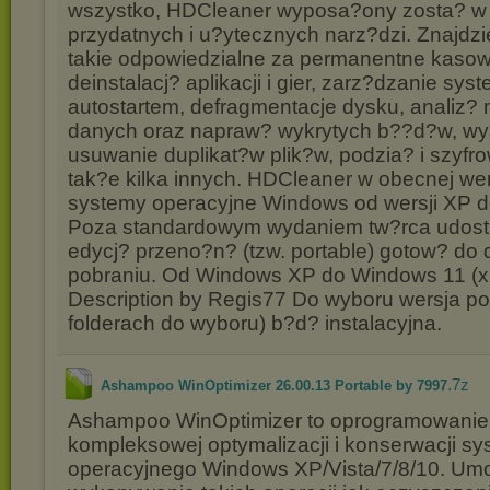
wszystko, HDCleaner wyposa?ony zosta? w 
przydatnych i u?ytecznych narz?dzi. Znajdz
takie odpowiedzialne za permanentne kaso
deinstalacj? aplikacji i gier, zarz?dzanie s
autostartem, defragmentacje dysku, analiz
danych oraz napraw? wykrytych b??d?w, wy
usuwanie duplikat?w plik?w, podzia? i szyfr
tak?e kilka innych. HDCleaner w obecnej wer
systemy operacyjne Windows od wersji XP d
Poza standardowym wydaniem tw?rca udost
edycj? przeno?n? (tzw. portable) gotow? do 
pobraniu. Od Windows XP do Windows 11 (x8
Description by Regis77 Do wyboru wersja po
folderach do wyboru) b?d? instalacyjna.
.7z
Ashampoo WinOptimizer 26.00.13 Portable by 7997
Ashampoo WinOptimizer to oprogramowanie
kompleksowej optymalizacji i konserwacji s
operacyjnego Windows XP/Vista/7/8/10. Umo