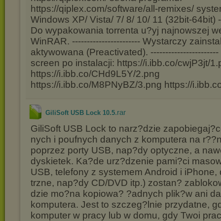
https://qiplex.com/software/all-remixes/ syst
Windows XP/ Vista/ 7/ 8/ 10/ 11 (32bit-64bit) -----
Do wypakowania torrenta u?yj najnowszej we
WinRAR. ----------------------- Wystarczy zains
aktywowana (Preactivated). ----------------------
screen po instalacji: https://i.ibb.co/cwjP3jt/1
https://i.ibb.co/CHd9L5Y/2.png
https://i.ibb.co/M8PNyBZ/3.png https://i.ibb
.rar
GiliSoft USB Lock 10.5
GiliSoft USB Lock to narz?dzie zapobiegaj
nych i poufnych danych z komputera na r??n
poprzez porty USB, nap?dy optyczne, a nawe
dyskietek. Ka?de urz?dzenie pami?ci masowe
USB, telefony z systemem Android i iPhone,
trzne, nap?dy CD/DVD itp.) zostan? zabloko
dzie mo?na kopiowa? ?adnych plik?w ani d
komputera. Jest to szczeg?lnie przydatne, gd
komputer w pracy lub w domu, gdy Twoi pra