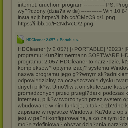
internet, uruchom program ------------ PS. P
wy??czony (dzia?a w tle) ------------ Win 10 64
instalacji: https://i.ibb.co/CMzC9jq/1.png
https://i.ibb.co/H2NdVcC/2.png
.rar
HDCleaner 2.057 + Portable
HDCleaner (v 2 057) [+PORTABLE] *2023* [
programu: KurtZimmermann SOFTWARE HD
programu: 2.057 HDCleaner to narz?dzie, kt
kompleksow? optymalizacj? systemu Window
nazwa programu jego g??wnym sk?adnikiem
odpowiedzialny za oczyszczanie dysku twar
dnych plik?w. Umo?liwia on skuteczne kaso
gromadzonych przez przegl?darki podczas k
Internetu, plik?w tworzonych przez system o
wbudowane w nim funkcje, a tak?e zb?dne
zapisane w rejestrze Windows. Ka?da z opis
jest w pe?ni konfigurowalna, a co za tym idz
mo?e zdefiniowa? obszar dzia?ania narz?dzi