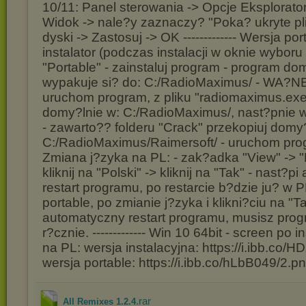
10/11: Panel sterowania -> Opcje Eksplorator
Widok -> nale?y zaznaczy? "Poka? ukryte pliki
dyski -> Zastosuj -> OK ------------- Wersja po
instalator (podczas instalacji w oknie wyboru
"Portable" - zainstaluj program - program do
wypakuje si? do: C:/RadioMaximus/ - WA?NE 
uruchom program, z pliku "radiomaximus.exe"
domy?lnie w: C:/RadioMaximus/, nast?pnie 
- zawarto?? folderu "Crack" przekopiuj domy?
C:/RadioMaximus/Raimersoft/ - uruchom progra
Zmiana j?zyka na PL: - zak?adka "View" -> 
kliknij na "Polski" -> kliknij na "Tak" - nast?
restart programu, po restarcie b?dzie ju? w 
portable, po zmianie j?zyka i klikni?ciu na "T
automatyczny restart programu, musisz pro
r?cznie. ------------- Win 10 64bit - screen po i
na PL: wersja instalacyjna: https://i.ibb.co/
wersja portable: https://i.ibb.co/hLbB049/2.p
.rar
All Remixes 1.2.4