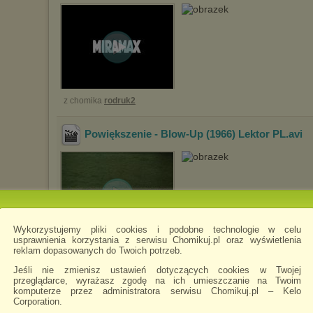
z chomika
rodruk2
Powiększenie - Blow-Up (1966) Lektor PL
.avi
Wykorzystujemy pliki cookies i podobne technologie w celu
usprawnienia korzystania z serwisu Chomikuj.pl oraz wyświetlenia
z chomika
rodruk2
reklam dopasowanych do Twoich potrzeb.
Jeśli nie zmienisz ustawień dotyczących cookies w Twojej
przeglądarce, wyrażasz zgodę na ich umieszczanie na Twoim
Kapusniaczek.1981.PL.BRRip.720p.XviD.AC3-
komputerze przez administratora serwisu Chomikuj.pl – Kelo
Corporation.