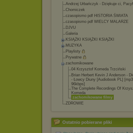
Andrzej Urbańczyk - Dziękuje ci, Pacy
Chomiczek
czasopismo pdf HISTORIA ŚWIATA
czasopismo pdf WIELCY MALARZE
DJVU
Galeria
KSIĄŻKI KSIĄŻKI KSIĄŻKI
MUZYKA
Playlisty
Prywatne
zachomikowane
04 Krzysztof Komeda Trzciński
Brian Herbert Kevin J Anderson - D
- Łowcy Diuny [Audiobook PL] [mp3
96kbps]
The Complete Recordings Of Krzys
Komeda
zachomikowane filmy
ZDROWIE
Ostatnio pobierane pliki