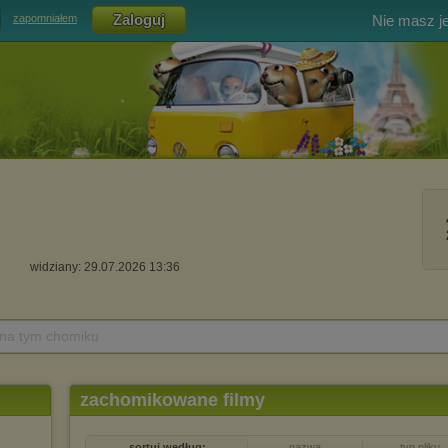
Nie masz j
zapomniałem
widziany: 29.07.2026 13:36
 na tym chomiku
zachomikowane filmy
sortuj według:
nazwa
typ pliku