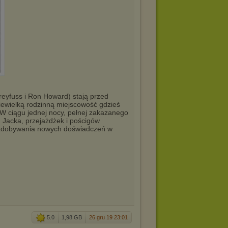
reyfuss i Ron Howard) stają przed
iewielką rodzinną miejscowość gdzieś
 W ciągu jednej nocy, pełnej zakazanego
 Jacka, przejażdżek i pościgów
 zdobywania nowych doświadczeń w
5.0
1,98 GB
26 gru 19 23:01