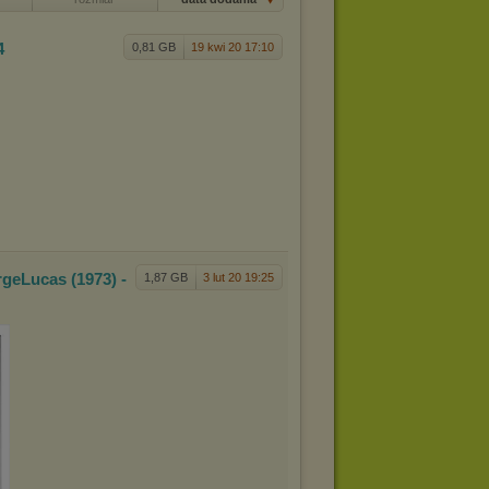
4
0,81 GB
19 kwi 20 17:10
rge
Lucas (1973) -
1,87 GB
3 lut 20 19:25