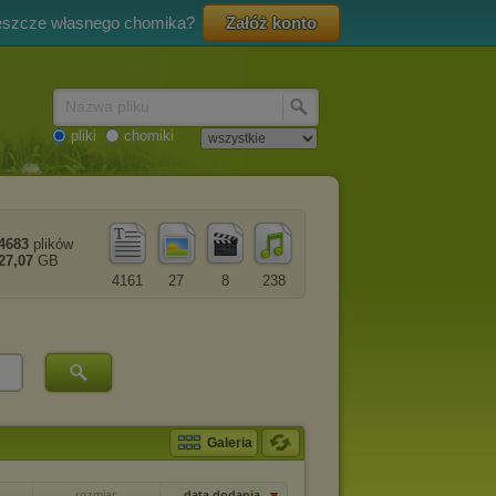
eszcze własnego chomika?
Załóż konto
Nazwa pliku
pliki
chomiki
4683
plików
27,07
GB
4161
27
8
238
Galeria
rozmiar
data dodania