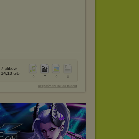
7
plików
14,13
GB
0
7
0
0
bezpośredni link do folderu