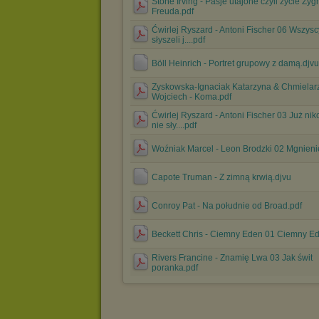
Stone Irving - Pasje utajone czyli zycie Zy
Freuda.pdf
Ćwirlej Ryszard - Antoni Fischer 06 Wszysc
słyszeli j....pdf
Böll Heinrich - Portret grupowy z damą.djvu
Zyskowska-Ignaciak Katarzyna & Chmielar
Wojciech - Koma.pdf
Ćwirlej Ryszard - Antoni Fischer 03 Już ni
nie sły....pdf
Woźniak Marcel - Leon Brodzki 02 Mgnieni
Capote Truman - Z zimną krwią.djvu
Conroy Pat - Na południe od Broad.pdf
Beckett Chris - Ciemny Eden 01 Ciemny Ed
Rivers Francine - Znamię Lwa 03 Jak świt
poranka.pdf