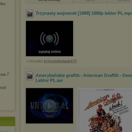
fiku
Trzynasty wojownik [1999] 1080p lektor PL
.mp
oglądaj online
z chomika
krzysztofnowak475
iuna 7
Amerykańskie graffiti - American Graffiti - Geo
Lektor PL
.avi
ztof