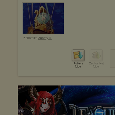
z chomika
Zonaty11
Pobierz
Zachomikuj
folder
folder