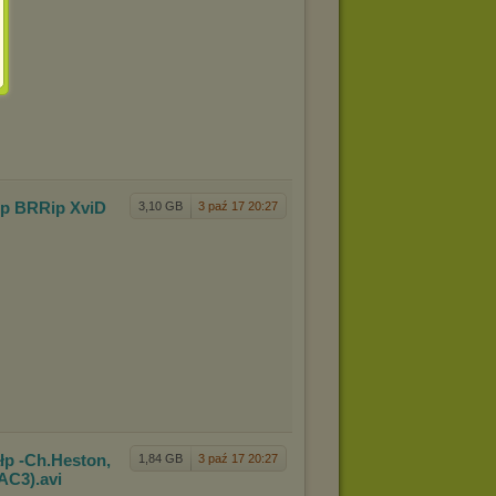
0p B
RRip XviD
3,10 GB
3 paź 17 20:27
łp -
Ch.Heston,
1,84 GB
3 paź 17 20:27
 AC3)
.avi