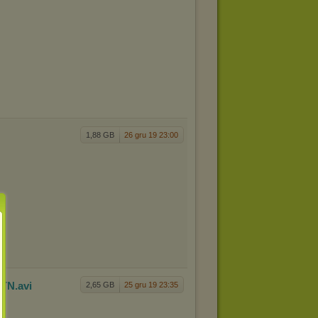
1,88 GB
26 gru 19 23:00
LTN
.avi
2,65 GB
25 gru 19 23:35