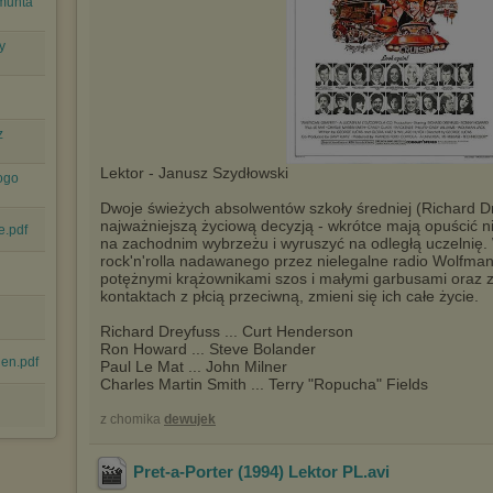
gmunta
y
z
Lektor - Janusz Szydłowski
kogo
Dwoje świeżych absolwentów szkoły średniej (Richard D
najważniejszą życiową decyzją - wkrótce mają opuścić n
e.pdf
na zachodnim wybrzeżu i wyruszyć na odległą uczelnię.
rock'n'rolla nadawanego przez nielegalne radio Wolfman
potężnymi krążownikami szos i małymi garbusami oraz
kontaktach z płcią przeciwną, zmieni się ich całe życie.
Richard Dreyfuss ... Curt Henderson
Ron Howard ... Steve Bolander
en.pdf
Paul Le Mat ... John Milner
Charles Martin Smith ... Terry "Ropucha" Fields
z chomika
dewujek
Pret-a-Porter (1994) Lektor PL
.avi