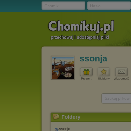
Chomik
Hasło
ssonja
Prezent
Ulubiony
Wiadomość
Szukaj plików
Foldery
ssonja