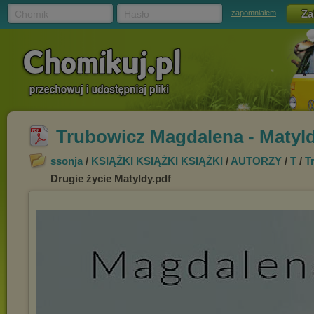
Chomik
Hasło
zapomniałem
Trubowicz Magdalena - Matyld
ssonja
/
KSIĄŻKI KSIĄŻKI KSIĄŻKI
/
AUTORZY
/
T
/
T
Drugie życie Matyldy.pdf