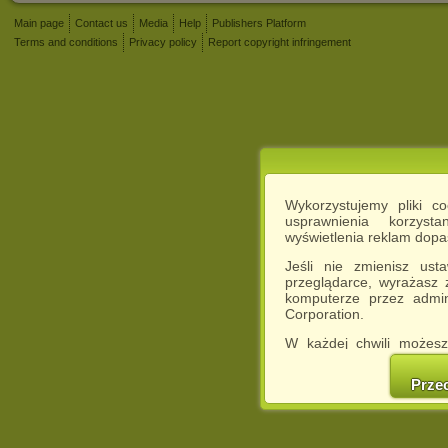
Main page
Contact us
Media
Help
Publishers Platform
Terms and conditions
Privacy policy
Report copyright infringement
Wykorzystujemy pliki c
usprawnienia korzyst
wyświetlenia reklam dop
Jeśli nie zmienisz ust
przeglądarce, wyrażasz
komputerze przez admin
Corporation.
W każdej chwili możesz
cookies w swojej przeglą
w naszej Pol
Prze
http://chomikuj.pl/Polity
Jednocześnie informuje
może spowodować ogr