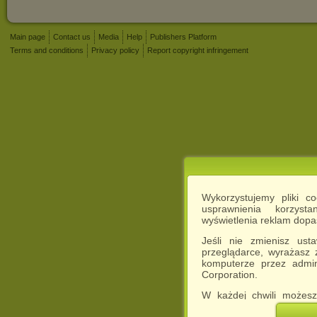
Main page
Contact us
Media
Help
Publishers Platform
Terms and conditions
Privacy policy
Report copyright infringement
Wykorzystujemy pliki c
usprawnienia korzyst
wyświetlenia reklam dop
Jeśli nie zmienisz ust
przeglądarce, wyrażasz
komputerze przez admin
Corporation.
W każdej chwili możesz
cookies w swojej przeglą