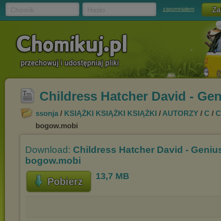
Chomik
Hasło
zapomniałem
Childress Hatcher David - Ge
ssonja
/
KSIĄŻKI KSIĄŻKI KSIĄŻKI
/
AUTORZY
/
C
/
C
bogow.mobi
Download:
Childress Hatcher David - Genius
bogow.mobi
13,7 MB
Pobierz