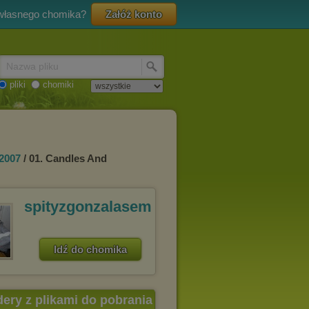
 własnego chomika?
Załóż konto
Nazwa pliku
pliki
chomiki
2007
/ 01. Candles And
spityzgonzalasem
Idź do chomika
dery z plikami do pobrania