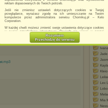
reklam dopasowanych do Twoich potrzeb.
Bree
Coco
Jeśli nie zmienisz ustawień dotyczących cookies w Twojej
przeglądarce, wyrażasz zgodę na ich umieszczanie na Twoim
Emm
komputerze przez administratora serwisu Chomikuj.pl – Kelo
Corporation.
Hard.
GOG
W każdej chwili możesz zmienić swoje ustawienia dotyczące cookies
Icew
w swojej przeglądarce internetowej. Dowiedz się więcej w naszej
Polityce Prywatności -
http://chomikuj.pl/PolitykaPrywatnosci.aspx
.
Rozumiem
Invis
p3
Przechodzę do serwisu
Jednocześnie informujemy że zmiana ustawień przeglądarki może
Isabe
spowodować ograniczenie korzystania ze strony Chomikuj.pl.
Ivan
W przypadku braku twojej zgody na akceptację cookies niestety
Jade
prosimy o opuszczenie serwisu chomikuj.pl.
Jasm
.mp3
st
Wykorzystanie plików cookies
przez
Zaufanych Partnerów
Kayla
(dostosowanie reklam do Twoich potrzeb, analiza skuteczności działań
marketingowych).
Kleio
Wyrażenie sprzeciwu spowoduje, że wyświetlana Ci reklama nie
Leil
będzie dopasowana do Twoich preferencji, a będzie to reklama
Lex 
wyświetlona przypadkowo.
Lobo
Istnieje możliwość zmiany ustawień przeglądarki internetowej w
sposób uniemożliwiający przechowywanie plików cookies na
Mela
urządzeniu końcowym. Można również usunąć pliki cookies,
Mia 
dokonując odpowiednich zmian w ustawieniach przeglądarki
internetowej.
Ness