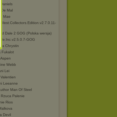
 Daniels
 De Mal
a Mae
West.Collectors.Edition.v2.7.0.11-
ind Dale 2 GOG (Polska wersja)
ible.Inc.v2.5.0.7-GOG
lla Chrystin
a Fukalot
 Aspen
ine Webb
ni Lei
 Valentien
ani Leeanne
Luthor Man Of Steel
 Rzuca Palenie
nie Rios
Malkova
a Devil