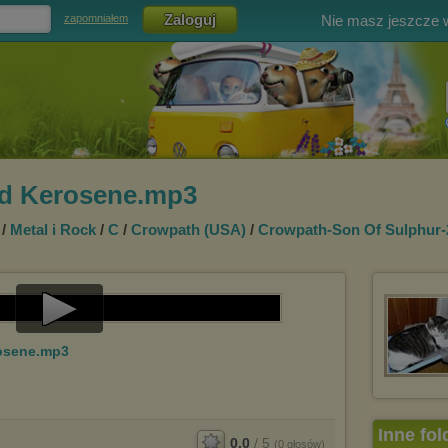
Nie masz jeszcze
zapomniałem
nd Kerosene.mp3
/
Metal i Rock
/
C
/
Crowpath (USA)
/
Crowpath-Son Of Sulphur-
Play
rosene.mp3
Video
Inne fol
0.0
/
5
(
0
głosów)