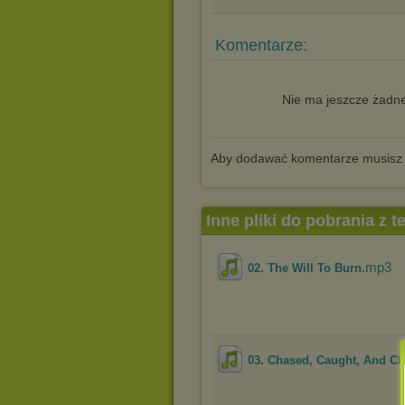
Komentarze:
Nie ma jeszcze żadne
Aby dodawać komentarze musisz
Inne pliki do pobrania z 
.mp3
02. The Will To Burn
03. Chased, Caught, And C