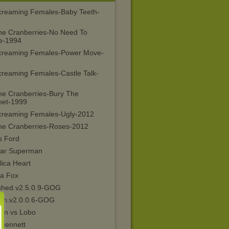
creaming Females-Baby Teeth-
he Cranberries-No Need To
e-1994
creaming Females-Power Move-
creaming Females-Castle Talk-
he Cranberries-Bury The
het-1999
creaming Females-Ugly-2012
he Cranberries-Roses-2012
s Ford
Star Superman
lica Heart
na Fox
shed.v2.5.0.9-GOG
ion.v2.0.0.6-GOG
an vs Lobo
 Bennett