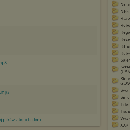
Pełną informację na ten temat znajdziesz pod adresem
Niea
http://chomikuj.pl/PolitykaPrywatnosci.aspx
.
Nikki
Rave
Rebe
Rega
Reze
Riha
Ruby
Sale
mp3
Scre
(USA
Stea
GOG
Swat
.mp3
Śmier
Tiff
Tran
Wyzw
j plików z tego folderu...
XXX