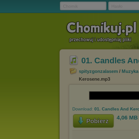
Chomik
Hasło
01. Candles A
spityzgonzalasem
/
Muzyka
Kerosene.mp3
Download:
01. Candles And Ke
4,06 MB
Pobierz