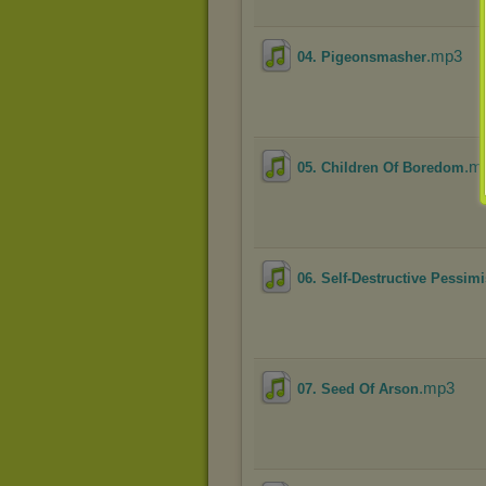
.mp3
04. Pigeonsmasher
.m
05. Children Of Boredom
06. Self-Destructive Pessimi
.mp3
07. Seed Of Arson