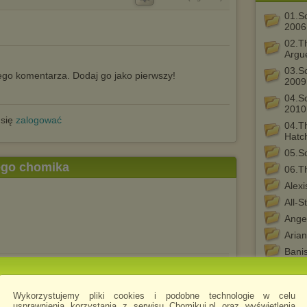
01.S
2006
02.T
Argu
03.S
go komentarza. Dodaj go jako pierwszy!
2009
04.S
2010
 się
zalogować
04.T
Hatc
05.S
tego chomika
06.T
Alexi
All-
Ange
Aria
Bani
Bast
.mp3
harged
Batm
Wykorzystujemy pliki cookies i podobne technologie w celu
Brea
usprawnienia korzystania z serwisu Chomikuj.pl oraz wyświetlenia