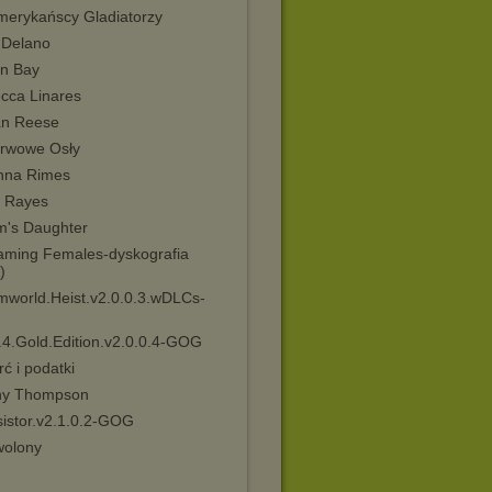
merykańscy Gladiatorzy
 Delano
n Bay
cca Linares
n Reese
rwowe Osły
nna Rimes
 Rayes
m's Daughter
aming Females-dyskografia
)
mworld.Heist.v2.0.0.3.wDLCs-
.4.Gold.Edition.v2.0.0.4-GOG
ć i podatki
any Thompson
sistor.v2.1.0.2-GOG
olony