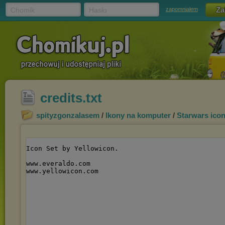
Chomik
Hasło
zapomniałem
credits.txt
spityzgonzalasem
/
Ikony na komputer
/
Starwars ico