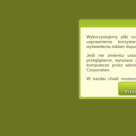
Wykorzystujemy pliki c
usprawnienia korzyst
wyświetlenia reklam dop
Jeśli nie zmienisz ust
przeglądarce, wyrażasz
komputerze przez admin
Corporation.
W każdej chwili możesz
cookies w swojej przeglą
w naszej Pol
Prze
http://chomikuj.pl/Polity
Jednocześnie informuje
może spowodować ogr
Chomikuj.pl.
W przypadku braku twojej
prosimy o opuszczenie se
Wykorzystanie plików c