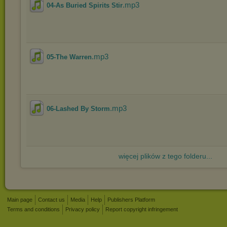
.mp3
04-As Buried Spirits Stir
.mp3
05-The Warren
.mp3
06-Lashed By Storm
więcej plików z tego folderu...
Main page
Contact us
Media
Help
Publishers Platform
Terms and conditions
Privacy policy
Report copyright infringement