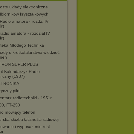
oste układy elektroniczne
dbiorników kryształkowych
Radio amatora - rozdz. IV
0r)
adio amatora - rozdział IV
4r)
ioteka Młodego Technika
żdy o krótkofalarstwie wiedzieć
nien
TRON SUPER PLUS
rit Kalendarzyk Radio
niczny (1937)
KTRONIKA
ryczny pilot
ntarz radiotechniki - 1951r
00, FT-250
no mówiący telefon
rska służba łączności radiowej
lowanie i wyposażenie rdst
or