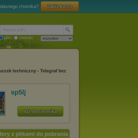
 własnego chomika?
Załóż konto
Nazwa pliku
pliki
chomiki
czek techniczny - Telegraf bez
sp5lj
Idź do chomika
dery z plikami do pobrania