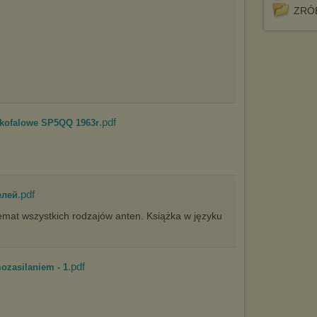
ZRÓ
.pdf
tkofalowe SP5QQ 1963r
.pdf
елей
mat wszystkich rodzajów anten. Książka w języku
.pdf
ozasilaniem - 1