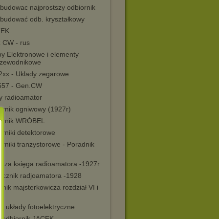
zbudowac najprostszy odbiornik
zbudować odb. kryształkowy
TEK
z CW - rus
y Elektronowe i elementy
rzewodnikowe
xx - Uklady zegarowe
57 - Gen.CW
y radioamator
ornik ogniwowy (1927r)
ornik WRÓBEL
orniki detektorowe
rniki tranzystorowe - Poradnik
wsza księga radioamatora -1927r
ęcznik radjoamatora -1928
nik majsterkowicza rozdział VI i
e układy fotoelektryczne
oodbiornik JACEK