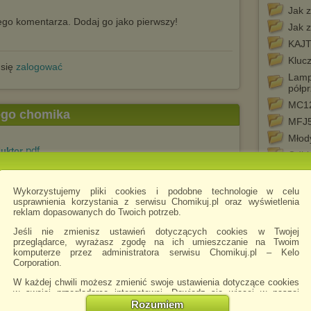
Jak 
go komentarza. Dodaj go jako pierwszy!
Jak 
KAJ
Kluc
 się
zalogować
Lamp
półp
MC12
tego chomika
MFJ5
Młod
.pdf
uktor
Odbi
Odbi
Odbi
Wykorzystujemy pliki cookies i podobne technologie w celu
usprawnienia korzystania z serwisu Chomikuj.pl oraz wyświetlenia
Odbio
reklam dopasowanych do Twoich potrzeb.
1973
Jeśli nie zmienisz ustawień dotyczących cookies w Twojej
Pier
przeglądarce, wyrażasz zgodę na ich umieszczanie na Twoim
Podr
komputerze przez administratora serwisu Chomikuj.pl – Kelo
Corporation.
Porad
X
W każdej chwili możesz zmienić swoje ustawienia dotyczące cookies
w swojej przeglądarce internetowej. Dowiedz się więcej w naszej
Prost
Polityce Prywatności -
http://chomikuj.pl/PolitykaPrywatnosci.aspx
.
Rozumiem
Radi