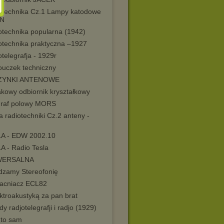
otechnika Cz.1 Lampy katodowe
ON
otechnika popularna (1942)
otechnika praktyczna –1927
telegrafja - 1929r
uczek techniczny
ZYNKI ANTENOWE
kowy odbiornik kryształkowy
graf polowy MORS
a radiotechniki Cz.2 anteny -
A - EDW 2002.10
A - Radio Tesla
WERSALNA
dzamy Stereofonię
cniacz ECL82
ktroakustyką za pan brat
y radjotelegrafji i radjo (1929)
 to sam