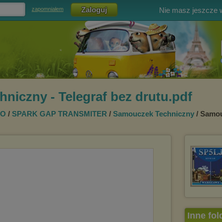
Nie masz jeszcze
zapomniałem
niczny - Telegraf bez drutu.pdf
WO
/
SPARK GAP TRANSMITER
/
Samouczek Techniczny
/ Samou
Inne fol