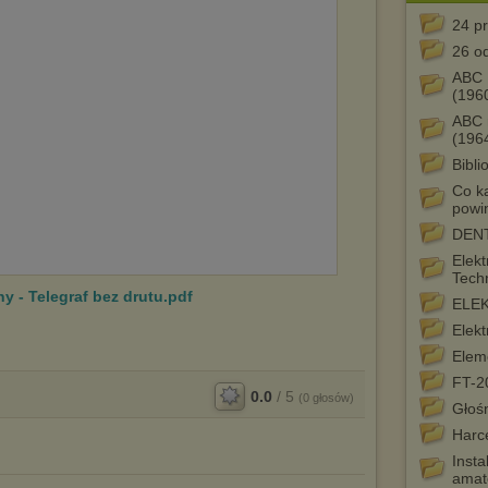
24 pr
26 o
ABC 
(196
ABC r
(196
Bibl
Co ka
powi
DEN
Elekt
Tech
 - Telegraf bez drutu.pdf
ELE
Elekt
Eleme
FT-2
0.0
/
5
(
0
głosów)
Głoś
Harce
Insta
amat