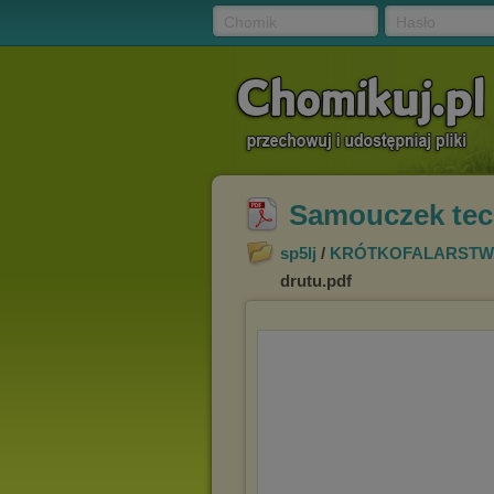
Chomik
Hasło
Samouczek tech
sp5lj
/
KRÓTKOFALARST
drutu.pdf