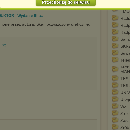
Przechodzę do serwisu
Jednocześnie informujemy że zmiana ustawień przeglądarki może
Radi
spowodować ograniczenie korzystania ze strony Chomikuj.pl.
- M
.pdf
DUKTOR - Wydanie III
W przypadku braku twojej zgody na akceptację cookies niestety
Radi
prosimy o opuszczenie serwisu chomikuj.pl.
nione przez autora. Skan oczyszczony graficznie.
Radj
Wykorzystanie plików cookies
przez
Zaufanych Partnerów
Radjo
(dostosowanie reklam do Twoich potrzeb, analiza skuteczności działań
marketingowych).
Samo
.jpg
SKR
Wyrażenie sprzeciwu spowoduje, że wyświetlana Ci reklama nie
będzie dopasowana do Twoich preferencji, a będzie to reklama
Suwa
wyświetlona przypadkowo.
Tele
Istnieje możliwość zmiany ustawień przeglądarki internetowej w
Teori
sposób uniemożliwiający przechowywanie plików cookies na
MON
urządzeniu końcowym. Można również usunąć pliki cookies,
dokonując odpowiednich zmian w ustawieniach przeglądarki
TESL
internetowej.
TESL
Pełną informację na ten temat znajdziesz pod adresem
UNI
http://chomikuj.pl/PolitykaPrywatnosci.aspx
.
Urzą
Wzma
Z ele
Zasad
Zrób