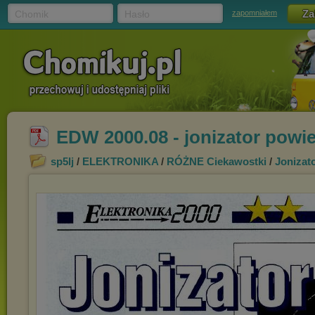
Chomik
Hasło
zapomniałem
EDW 2000.08 - jonizator powie
sp5lj
/
ELEKTRONIKA
/
RÓŻNE Ciekawostki
/
Jonizat