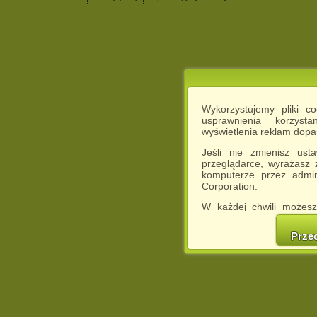
Wykorzystujemy pliki c
usprawnienia korzyst
wyświetlenia reklam dop
Jeśli nie zmienisz ust
przeglądarce, wyrażasz
komputerze przez admin
Corporation.
W każdej chwili możesz
cookies w swojej przeglą
w naszej Pol
Prze
http://chomikuj.pl/Polity
Jednocześnie informuje
może spowodować ogr
Chomikuj.pl.
W przypadku braku twojej
prosimy o opuszczenie se