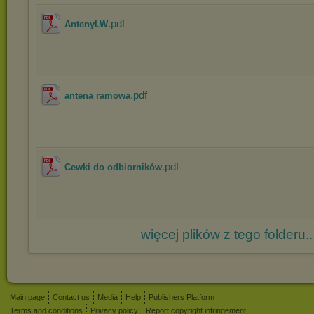
.pdf
AntenyLW
.pdf
antena ramowa
.pdf
Cewki do odbiorników
więcej plików z tego folderu..
Main page
Contact us
Media
Help
Publishers Platform
Terms and conditions
Privacy policy
Report copyright infringement