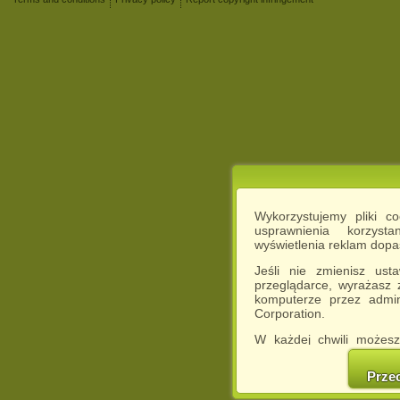
Wykorzystujemy pliki c
usprawnienia korzyst
wyświetlenia reklam dop
Jeśli nie zmienisz ust
przeglądarce, wyrażasz
komputerze przez admin
Corporation.
W każdej chwili możesz
cookies w swojej przeglą
w naszej Pol
Prze
http://chomikuj.pl/Polity