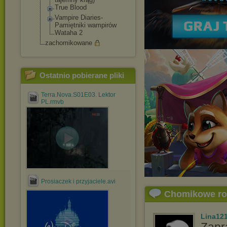
True Blood
Vampire Diaries-
Pamiętniki wampirów
Wataha 2
zachomikowane
Ostatnio pobierane pliki
Terra.Nova.S01E03. Lektor
PL.rmvb
Prosiaczek i przyjaciele.avi
Chomikowe r
Lina12