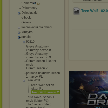
Camera
Dokumenty
Teen Wolf - 02.
Dzieciaczki
e-booki
Galeria
kolorowanki dla dzieci
Muzyka
seriale
90210
Greys Anatomy-
chirurdzy sezon 8
Greys Anatomy-
chirurdzy sezon 9
Grimm sezon 1 lektor
rmvb
Grimm sezon 2
persons unknown sezon
1 napisy PL
Teen Wolf
Teen Wolf sezon 1
lektor PL
Teen Wolf sezon 2
Terra Nova- sezon 1
rmvb (lektor PL)
The Secret Cirle (
tajemny krąg)