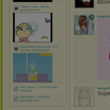
Bloo
Charlie i Lola - Idę na
przeszpiegi.avi
wagner
Świat Małej Księżniczki - Co
się stało Gilbertowi.avi
Kids Dance - 13.Pieski małe
lakojo4
dwa.mp3
Supe
Kids Dance - 10.Kółko
graniaste.mp3