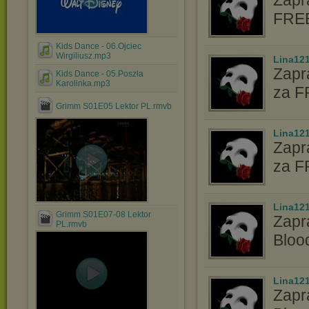
Zapr
FREE
Kids Dance - 06.Ojciec
Wirgiliusz.mp3
Lina12
Zapr
Kids Dance - 05.Poszła
Karolinka.mp3
za F
Grimm S01E05 Lektor PL.rmvb
Lina12
Zapr
za F
Lina12
Grimm S01E07-08 Lektor
Zapr
PL.rmvb
Bloo
Lina12
Zapr