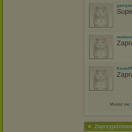
ganiya
Supe
ramiwo
Zapr
KevinP
Zapr
Musisz się
Zaprzyjaźnion