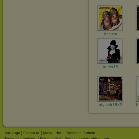
Accura
pecia15
ptysiek1982
F
Main page
Contact us
Media
Help
Publishers Platform
Terms and conditions
Privacy policy
Report copyright infringement