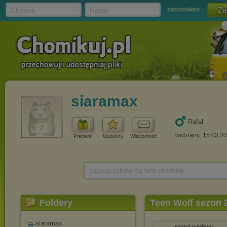
Chomik
Hasło
zapomniałem
siaramax
Rafał
widziany: 15.03.2
Prezent
Ulubiony
Wiadomość
Szukaj plików na tym chomiku
Foldery
Teen Wolf sezon 
siaramax
sortuj według: