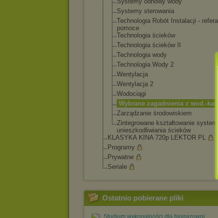
Systemy odnowy wody
Systemy sterowania
Technologia Robót Instalacji - refera
pomoce
Technologia ścieków
Technologia ścieków II
Technologia wody
Technologia Wody 2
Wentylacja
Wentylacja 2
Wodociągi
Wybrane zagadnienia z wod.-kan
Zarządzanie środowiskiem
Zintegrowane kształtowanie syste
unieszkodliwia
nia ścieków
KLASYKA KINA 720p LEKTOR PL
Programy
Prywatne
Seriale
Ostatnio pobierane pliki
Studium wykonalności dla biogazowni