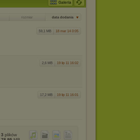
Galeria
rozmiar
data dodania
59,1 MB
18 mar 14 0:05
2,6 MB
19 lip 11 16:02
17,2 MB
19 lip 11 16:01
3
plików
78,95
MB