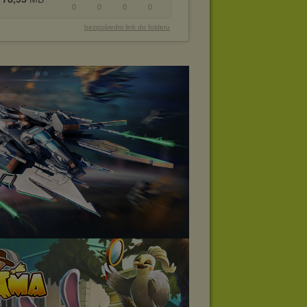
0
0
0
0
bezpośredni link do folderu