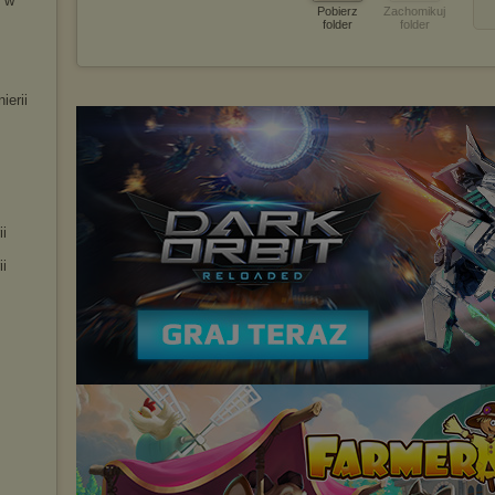
 w
Pobierz
Zachomikuj
folder
folder
erii
i
i