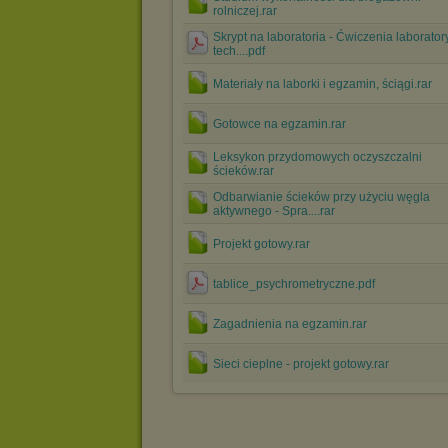
rolniczej.rar
Skrypt na laboratoria - Ćwiczenia laborator
tech....pdf
Materiały na laborki i egzamin, ściągi.rar
Gotowce na egzamin.rar
Leksykon przydomowych oczyszczalni
ścieków.rar
Odbarwianie ścieków przy użyciu węgla
aktywnego - Spra....rar
Projekt gotowy.rar
tablice_psychrometryczne.pdf
Zagadnienia na egzamin.rar
Sieci cieplne - projekt gotowy.rar