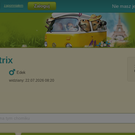
Nie masz j
zapomniałem
rix
Edek
widziany: 22.07.2026 08:20
 na tym chomiku