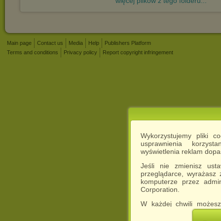
więcej plików z tego folderu...
Main page
Contact us
Media
Help
Publishers Platform
Terms and conditions
Privacy policy
Report copyright infringement
Wykorzystujemy pliki c
usprawnienia korzyst
wyświetlenia reklam dop
Jeśli nie zmienisz ust
przeglądarce, wyrażasz
komputerze przez admin
Corporation.
W każdej chwili możesz
cookies w swojej przeglą
w naszej Pol