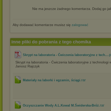
Nie ma jeszcze żadnego komentarza. Dodaj go jak
Aby dodawać komentarze musisz się
zalogować
Inne pliki do pobrania z tego chomika
.p
Skrypt na laboratoria - Ćwiczenia laboratoryjne z tech...
Skrypt na laboratoria - Ćwiczenia laboratoryjne z technologi
Janosz Rajczyk
.rar
Materiały na laborki i egzamin, ściągi
.rar
Oczyszczanie Wody A.L.Kowal M.Świderska-Bróż