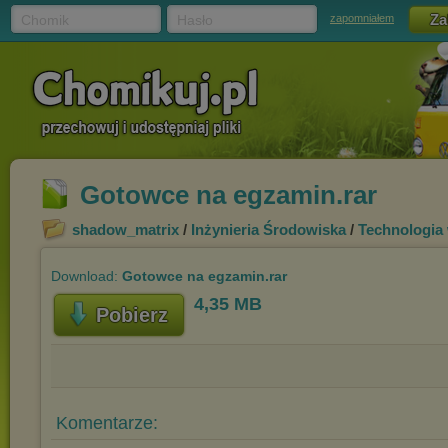
Chomik
Hasło
zapomniałem
Gotowce na egzamin.rar
shadow_matrix
/
Inżynieria Środowiska
/
Technologia
Download:
Gotowce na egzamin.rar
4,35 MB
Pobierz
Komentarze: