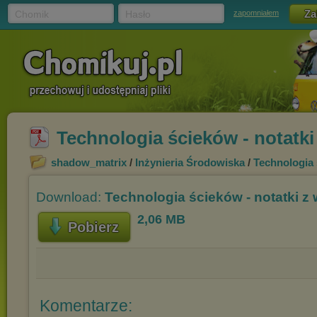
Chomik
Hasło
zapomniałem
Technologia ścieków - notatki
shadow_matrix
/
Inżynieria Środowiska
/
Technologia
Download:
Technologia ścieków - notatki z
2,06 MB
Pobierz
Komentarze: