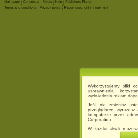
Main page
Contact us
Media
Help
Publishers Platform
Terms and conditions
Privacy policy
Report copyright infringement
Wykorzystujemy pliki c
usprawnienia korzyst
wyświetlenia reklam dop
Jeśli nie zmienisz ust
przeglądarce, wyrażasz
komputerze przez admin
Corporation.
W każdej chwili możesz
cookies w swojej przeglą