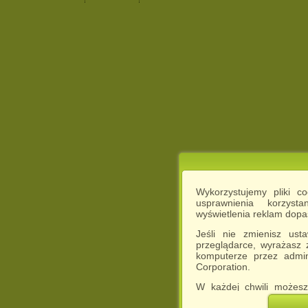
Wykorzystujemy pliki c
usprawnienia korzyst
wyświetlenia reklam dop
Jeśli nie zmienisz ust
przeglądarce, wyrażasz
komputerze przez admin
Corporation.
W każdej chwili możesz
cookies w swojej przeglą