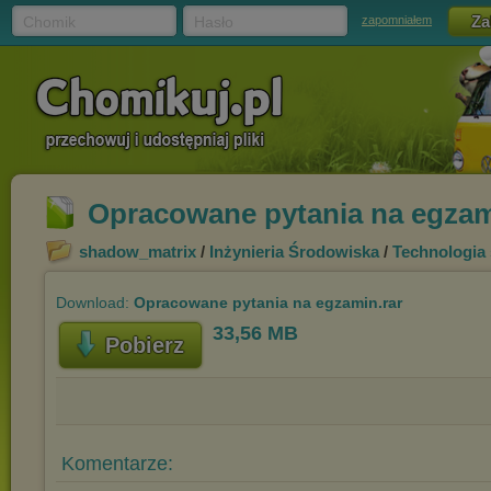
Chomik
Hasło
zapomniałem
Opracowane pytania na egzam
shadow_matrix
/
Inżynieria Środowiska
/
Technologia
Download:
Opracowane pytania na egzamin.rar
33,56 MB
Pobierz
Komentarze: