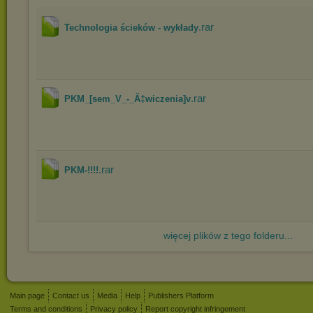
.rar
Technologia ścieków - wykłady
.rar
PKM_[sem_V_-_Ä‡wiczenia]v
.rar
PKM-!!!!
więcej plików z tego folderu...
Main page
Contact us
Media
Help
Publishers Platform
Terms and conditions
Privacy policy
Report copyright infringement