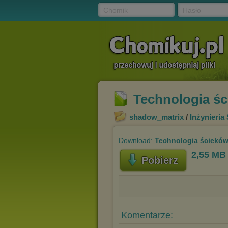
Chomik
Hasło
Technologia śc
shadow_matrix
/
Inżynieria
Download:
Technologia ścieków 
2,55 MB
Pobierz
Komentarze: