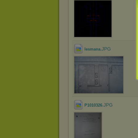
.JPG
lesmana
.JPG
P1010326