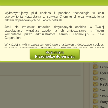
Moni
Nom
Wykorzystujemy pliki cookies i podobne technologie w celu
usprawnienia korzystania z serwisu Chomikuj.pl oraz wyświetlenia
Obro
reklam dopasowanych do Twoich potrzeb.
Ogrz
Jeśli nie zmienisz ustawień dotyczących cookies w Twojej
Osad
przeglądarce, wyrażasz zgodę na ich umieszczanie na Twoim
_ins
komputerze przez administratora serwisu Chomikuj.pl – Kelo
Corporation.
Plan
Pomp
W każdej chwili możesz zmienić swoje ustawienia dotyczące cookies
w swojej przeglądarce internetowej. Dowiedz się więcej w naszej
Proj
Polityce Prywatności -
http://chomikuj.pl/PolitykaPrywatnosci.aspx
.
Rozumiem
Proj
Przechodzę do serwisu
Jednocześnie informujemy że zmiana ustawień przeglądarki może
Proj
spowodować ograniczenie korzystania ze strony Chomikuj.pl.
Przy
W przypadku braku twojej zgody na akceptację cookies niestety
prosimy o opuszczenie serwisu chomikuj.pl.
Rysu
rysun
Wykorzystanie plików cookies
przez
Zaufanych Partnerów
(dostosowanie reklam do Twoich potrzeb, analiza skuteczności działań
RYS
marketingowych).
Sieci
Wyrażenie sprzeciwu spowoduje, że wyświetlana Ci reklama nie
Skan
będzie dopasowana do Twoich preferencji, a będzie to reklama
wyświetlona przypadkowo.
Staty
Istnieje możliwość zmiany ustawień przeglądarki internetowej w
Syste