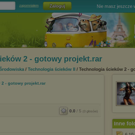
Nie masz jeszcze
zapomniałem
ieków 2 - gotowy projekt.rar
 Środowiska
/
Technologia ścieków II
/ Technologia ścieków 2 - g
2 - gotowy projekt.rar
0.0
/
5
(
0
głosów)
Inne fol
6.10