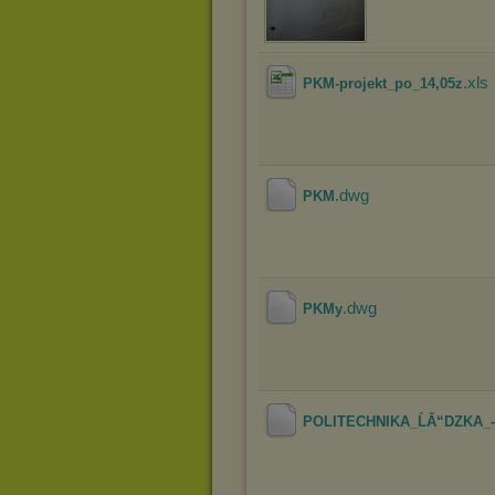
.xls
PKM-projekt_po_14,05z
.dwg
PKM
.dwg
PKMy
POLITECHNIKA_ĹĂ“DZKA_-_