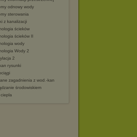
emy odnowy wody
emy sterowania
ki z kanalizacji
nologia ścieków
ologia ścieków II
nologia wody
nologia Wody 2
ylacja 2
kan rysunki
ciągi
ane zagadnienia z wod.-kan
ądzanie środowiskiem
 ciepla