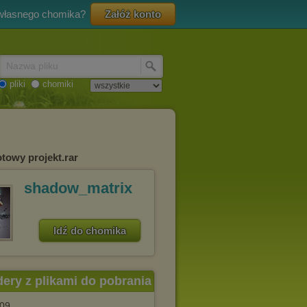
 własnego chomika?
Załóż konto
Nazwa pliku
pliki
chomiki
otowy projekt.rar
shadow_matrix
Idź do chomika
dery z plikami do pobrania
.09