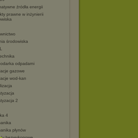
natywne źródła energii
ty prawne w inżynierii
owiska
wnictwo
ia środowiska
L
echnika
odarka odpadami
alacje gazowe
lacje wod-kan
izacja
tyzacja
tyzacja 2
ka 4
anika
anika płynów
dy bezwykopowe