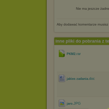
Nie ma jeszcze żadne
Aby dodawać komentarze musisz
Inne pliki do pobrania z 
.rar
PKM2
.doc
jakies zadania
.JPG
jaro