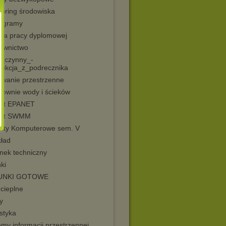
toring środowiska
ogramy
na pracy dyplomowej
ewnictwo
_czynny_-
trukcja_z_podrecznika
owanie przestrzenne
ownie wody i ścieków
ekt EPANET
ekt SWMM
ekty Komputerowe sem. V
kład
nek techniczny
ki
UNKI GOTOWE
 cieplne
y
styka
my informacji przestrzennej