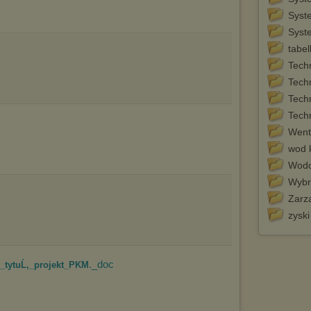
sposób uniemożliwiający przechowywanie plików cookies na
Syst
urządzeniu końcowym. Można również usunąć pliki cookies,
dokonując odpowiednich zmian w ustawieniach przeglądarki
Syst
internetowej.
tabel
Pełną informację na ten temat znajdziesz pod adresem
Tech
http://chomikuj.pl/PolitykaPrywatnosci.aspx
.
Techn
Tech
Tech
Went
wod 
Wodo
Wybr
Zarz
zyski
._doc
tytuĹ‚_projekt_PKM