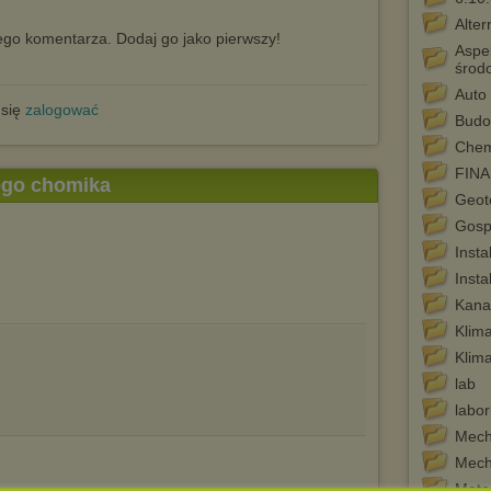
Alter
go komentarza. Dodaj go jako pierwszy!
Aspek
środ
Auto
 się
zalogować
Budo
Chem
FINA
tego chomika
Geot
Gosp
Inst
Insta
Kanal
Klima
Klima
lab
labor
Mech
Mech
Meto