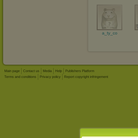
a_ty_co
Main page
Contact us
Media
Help
Publishers Platform
Terms and conditions
Privacy policy
Report copyright infringement