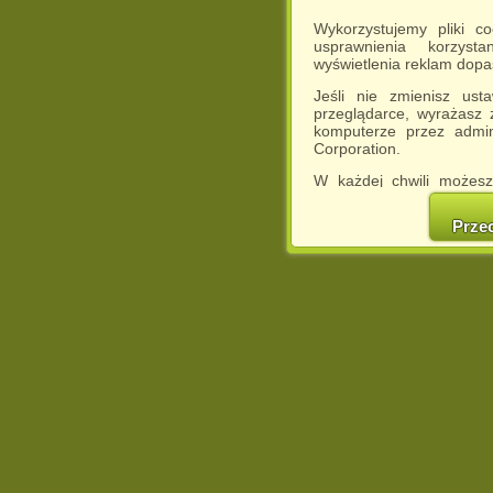
Wykorzystujemy pliki c
usprawnienia korzyst
wyświetlenia reklam dop
Jeśli nie zmienisz ust
przeglądarce, wyrażasz
komputerze przez admin
Corporation.
W każdej chwili możesz
cookies w swojej przeglą
w naszej Pol
Prze
http://chomikuj.pl/Polity
Jednocześnie informuje
może spowodować ogr
Chomikuj.pl.
W przypadku braku twojej
prosimy o opuszczenie se
Wykorzystanie plików c
(dostosowanie reklam do
działań marketingowych).
Wyrażenie sprzeciwu spo
będzie dopasowana do Tw
wyświetlona przypadkowo