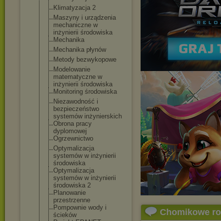
Klimatyzacja 2
Maszyny i urządzenia
mechaniczne w
inżynierii środowiska
Mechanika
Mechanika płynów
Metody bezwykopowe
Modelowanie
matematyczne w
inżynierii środowiska
Monitoring środowiska
Niezawodność i
bezpieczeństwo
systemów inżynierskich
Obrona pracy
dyplomowej
Ogrzewnictwo
Optymalizacja
systemów w inżynierii
środowiska
Optymalizacja
systemów w inżynierii
środowiska 2
Planowanie
przestrzenne
Pompownie wody i
Chomikowe r
ścieków