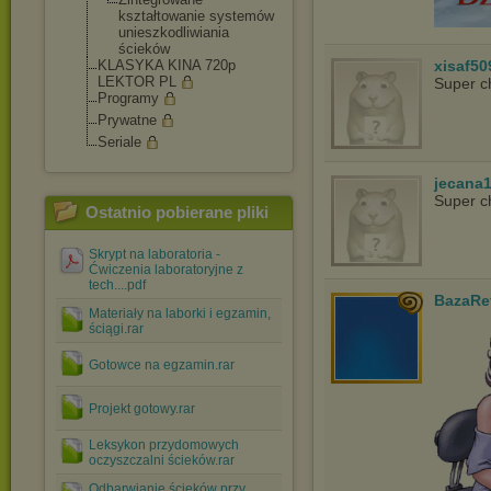
kształtowanie systemów
unieszkodliwia
nia
ścieków
KLASYKA KINA 720p
xisaf50
LEKTOR PL
Super c
Programy
Prywatne
Seriale
jecana
Super c
Ostatnio pobierane pliki
Skrypt na laboratoria -
Ćwiczenia laboratoryjne z
tech....pdf
BazaRe
Materiały na laborki i egzamin,
ściągi.rar
Gotowce na egzamin.rar
Projekt gotowy.rar
Leksykon przydomowych
oczyszczalni ścieków.rar
Odbarwianie ścieków przy