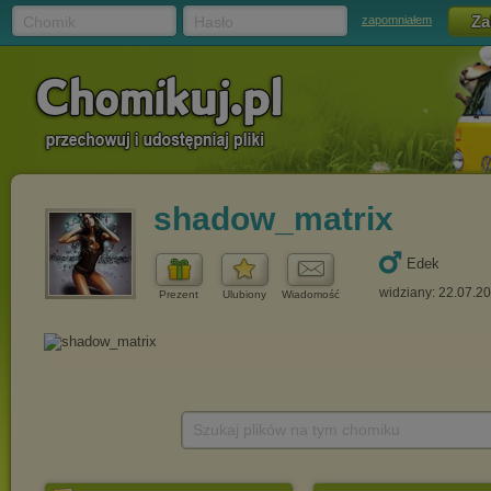
Chomik
Hasło
zapomniałem
shadow_matrix
Edek
widziany: 22.07.2
Prezent
Ulubiony
Wiadomość
Szukaj plików na tym chomiku