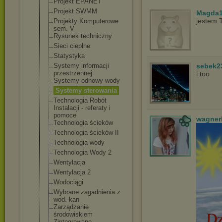
Projekt EPANET
Projekt SWMM
Magda1
jestem 
Projekty Komputerowe
sem. V
Rysunek techniczny
Sieci cieplne
Statystyka
Systemy informacji
sebek2
przestrzennej
i too
Systemy odnowy wody
Systemy sterowania
Technologia Robót
Instalacji - referaty i
pomoce
wagner
Technologia ścieków
Technologia ścieków II
Technologia wody
Technologia Wody 2
Wentylacja
Wentylacja 2
Wodociągi
Wybrane zagadnienia z
wod.-kan
Zarządzanie
środowiskiem
Zintegrowane