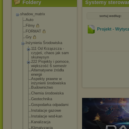
Foldery
Systemy sterowa
shadow_matrix
sortuj według:
Auto
Filmy
Projekt - Wytyc
FORMAT
Gry
Inżynieria Środowiska
111 Od Krząszcza -
czyjeś, chaos jak sam
skurwysyn
222 Projekty i pomoce,
większość 6 semestr
Alternatywne źródła
energii
Aspekty prawne w
inżynierii środowiska
Budownictwo
Chemia środowiska
Geotechnika
Gospodarka odpadami
Instalacje gazowe
Instalacje wod-kan
Kanalizacja
Klimatyzacja