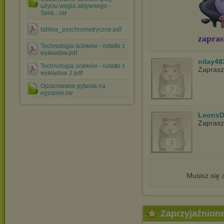
użyciu węgla aktywnego -
Spra....rar
tablice_psychrometryczne.pdf
zapras
Technologia ścieków - notatki z
wykładów.pdf
nilay48
Technologia ścieków - notatki z
Zapras
wykładow 2.pdf
Opracowane pytania na
egzamin.rar
LeonxD
Zapras
Musisz się
Zaprzyjaźnion