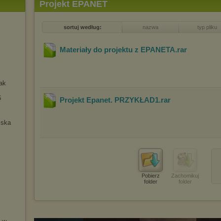
Projekt EPANET
sortuj według:
nazwa
typ pliku
Materiały do projektu z EPANETA
.rar
ak
6
Projekt Epanet. PRZYKŁAD1
.rar
iska
Pobierz
Zachomikuj
folder
folder