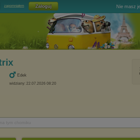
Nie masz j
zapomniałem
rix
Edek
widziany: 22.07.2026 08:20
 na tym chomiku