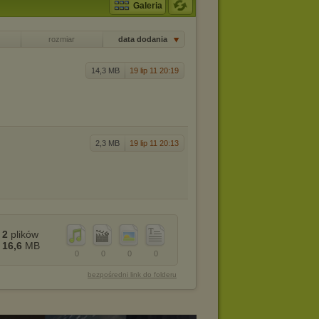
Galeria
rozmiar
data dodania
14,3 MB
19 lip 11 20:19
2,3 MB
19 lip 11 20:13
2
plików
16,6
MB
0
0
0
0
bezpośredni link do folderu