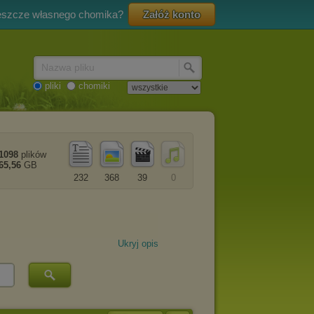
eszcze własnego chomika?
Załóż konto
Nazwa pliku
pliki
chomiki
1098
plików
65,56
GB
232
368
39
0
Ukryj opis