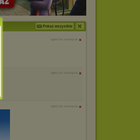
Pokaż wszystkie
zgłoś do usunięcia
zgłoś do usunięcia
zgłoś do usunięcia