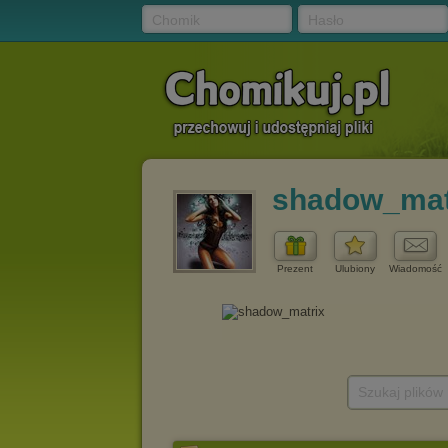
Chomik
Hasło
shadow_mat
Prezent
Ulubiony
Wiadomość
Szukaj plików