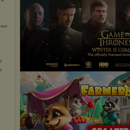
 w
erii
i
i