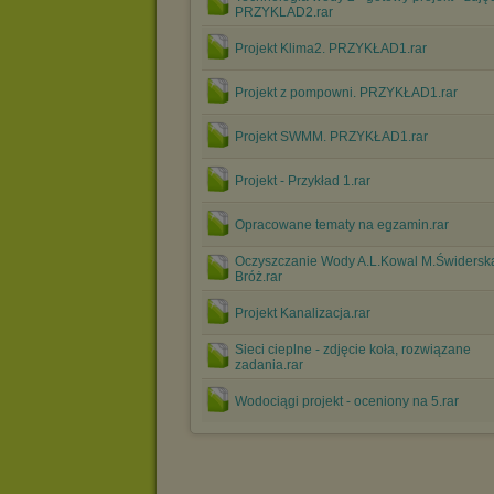
PRZYKLAD2.rar
Projekt Klima2. PRZYKŁAD1.rar
Projekt z pompowni. PRZYKŁAD1.rar
Projekt SWMM. PRZYKŁAD1.rar
Projekt - Przykład 1.rar
Opracowane tematy na egzamin.rar
Oczyszczanie Wody A.L.Kowal M.Świdersk
Bróż.rar
Projekt Kanalizacja.rar
Sieci cieplne - zdjęcie koła, rozwiązane
zadania.rar
Wodociągi projekt - oceniony na 5.rar