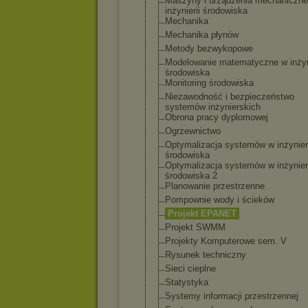
Maszyny i urządzenia mechaniczne
inżynierii środowiska
Mechanika
Mechanika płynów
Metody bezwykopowe
Modelowanie matematyczne w inżyni
środowiska
Monitoring środowiska
Niezawodność i bezpieczeństwo
systemów inżynierskich
Obrona pracy dyplomowej
Ogrzewnictwo
Optymalizacja systemów w inżynieri
środowiska
Optymalizacja systemów w inżynieri
środowiska 2
Planowanie przestrzenne
Pompownie wody i ścieków
Projekt EPANET
Projekt SWMM
Projekty Komputerowe sem. V
Rysunek techniczny
Sieci cieplne
Statystyka
Systemy informacji przestrzennej