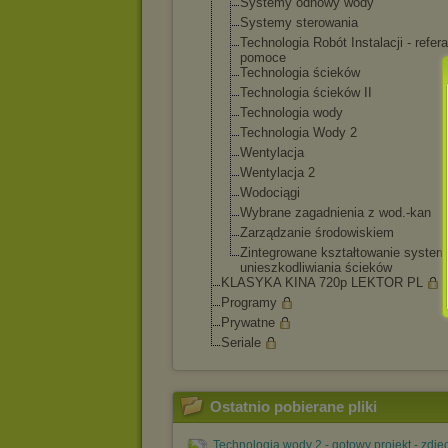
Systemy odnowy wody
Systemy sterowania
Technologia Robót Instalacji - refera
pomoce
Technologia ścieków
Technologia ścieków II
Technologia wody
Technologia Wody 2
Wentylacja
Wentylacja 2
Wodociągi
Wybrane zagadnienia z wod.-kan
Zarządzanie środowiskiem
Zintegrowane kształtowanie syste
unieszkodliwia
nia ścieków
KLASYKA KINA 720p LEKTOR PL
Programy
Prywatne
Seriale
Ostatnio pobierane pliki
Technologia wody 2 - gotowy projekt - zdjęc