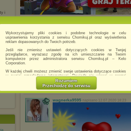
ty i
Chomikowe rozmowy
Wykorzystujemy pliki cookies i podobne technologie w celu
usprawnienia korzystania z serwisu Chomikuj.pl oraz wyświetlenia
Magda141413
napisano 20.01.2012 19:02
reklam dopasowanych do Twoich potrzeb.
jestem Twoja fanka
Jeśli nie zmienisz ustawień dotyczących cookies w Twojej
przeglądarce, wyrażasz zgodę na ich umieszczanie na Twoim
komputerze przez administratora serwisu Chomikuj.pl – Kelo
Corporation.
sebek23411
napisano 23.11.2012 19:31
W każdej chwili możesz zmienić swoje ustawienia dotyczące cookies
i too
mów
w swojej przeglądarce internetowej. Dowiedz się więcej w naszej
Polityce Prywatności -
http://chomikuj.pl/PolitykaPrywatnosci.aspx
.
Rozumiem
Przechodzę do serwisu
Jednocześnie informujemy że zmiana ustawień przeglądarki może
spowodować ograniczenie korzystania ze strony Chomikuj.pl.
wagnerka9595
napisano 12.07.2020 18:23
W przypadku braku twojej zgody na akceptację cookies niestety
prosimy o opuszczenie serwisu chomikuj.pl.
Wykorzystanie plików cookies
przez
Zaufanych Partnerów
(dostosowanie reklam do Twoich potrzeb, analiza skuteczności działań
marketingowych).
Wyrażenie sprzeciwu spowoduje, że wyświetlana Ci reklama nie
ia.