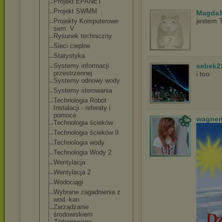
Projekt EPANET
Projekt SWMM
Magda1
jestem 
Projekty Komputerowe
sem. V
Rysunek techniczny
Sieci cieplne
Statystyka
Systemy informacji
sebek2
przestrzennej
i too
Systemy odnowy wody
Systemy sterowania
Technologia Robót
Instalacji - referaty i
pomoce
wagner
Technologia ścieków
Technologia ścieków II
Technologia wody
Technologia Wody 2
Wentylacja
Wentylacja 2
Wodociągi
Wybrane zagadnienia z
wod.-kan
Zarządzanie
środowiskiem
Zintegrowane