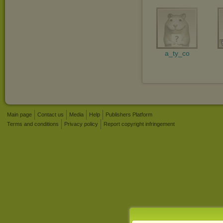
a_ty_co
Main page
Contact us
Media
Help
Publishers Platform
Terms and conditions
Privacy policy
Report copyright infringement