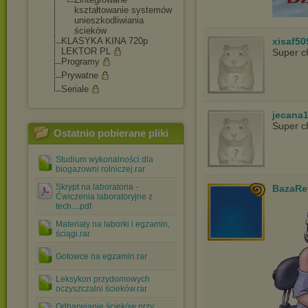
kształtowanie systemów
unieszkodliwia
nia
ścieków
KLASYKA KINA 720p
xisaf50
LEKTOR PL
Super c
Programy
Prywatne
Seriale
jecana
Super c
Ostatnio pobierane pliki
Studium wykonalności dla
biogazowni rolniczej.rar
Skrypt na laboratoria -
BazaRe
Ćwiczenia laboratoryjne z
tech....pdf
Materiały na laborki i egzamin,
ściągi.rar
Gotowce na egzamin.rar
Leksykon przydomowych
oczyszczalni ścieków.rar
Odbarwianie ścieków przy