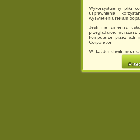
Wykorzystujemy pliki c
usprawnienia korzyst
wyświetlenia reklam dop
Jeśli nie zmienisz ust
przeglądarce, wyrażasz
komputerze przez admin
Corporation.
W każdej chwili możesz
cookies w swojej przeglą
w naszej Pol
Prze
http://chomikuj.pl/Polity
Jednocześnie informuje
może spowodować ogr
Chomikuj.pl.
W przypadku braku twojej
prosimy o opuszczenie se
Wykorzystanie plików c
(dostosowanie reklam do
działań marketingowych).
Wyrażenie sprzeciwu spo
będzie dopasowana do Tw
wyświetlona przypadkowo