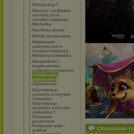
Klimatyzacja 2
Maszyny i urządzenia
mechaniczne w
inżynierii środowiska
Mechanika
Mechanika płynów
Metody bezwykopowe
Modelowanie
matematyczne w
inżynierii środowiska
Monitoring środowiska
Niezawodność i
bezpieczeństwo
systemów inżynierskich
Obrona pracy
dyplomowej
Ogrzewnictwo
Optymalizacja
systemów w inżynierii
środowiska
Optymalizacja
systemów w inżynierii
środowiska 2
Planowanie
przestrzenne
Pompownie wody i
Chomikowe r
ścieków