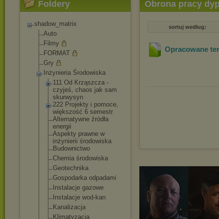
Foldery
Obrona pracy dy
shadow_matrix
sortuj według:
Auto
Filmy
Opracowane te
FORMAT
Gry
Inżynieria Środowiska
111 Od Krząszcza -
czyjeś, chaos jak sam
skurwysyn
222 Projekty i pomoce,
większość 6 semestr
Alternatywne źródła
energii
Aspekty prawne w
inżynierii środowiska
Budownictwo
Chemia środowiska
Geotechnika
Gospodarka odpadami
Instalacje gazowe
Instalacje wod-kan
Kanalizacja
Klimatyzacja