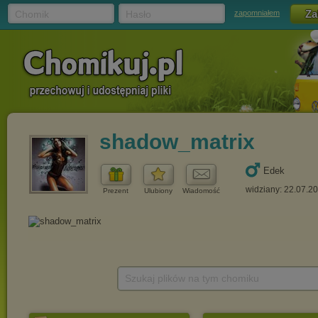
Chomik
Hasło
zapomniałem
shadow_matrix
Edek
widziany: 22.07.2
Prezent
Ulubiony
Wiadomość
Szukaj plików na tym chomiku