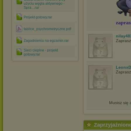
użyciu węgla aktywnego -
Spra....rar
Projekt gotowy.rar
zapras
tablice_psychrometryczne.pdf
nilay48
Zapras
Zagadnienia na egzamin.rar
Sieci cieplne - projekt
gotowy.rar
LeonxD
Zapras
Musisz się
Zaprzyjaźnion