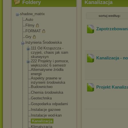
Foldery
Kanalizacja
shadow_matrix
sortuj według:
Auto
Filmy
Zapotrzebowanie
FORMAT
Gry
Inżynieria Środowiska
111 Od Krząszcza -
czyjeś, chaos jak sam
skurwysyn
Kanalizacja - n
222 Projekty i pomoce,
większość 6 semestr
Alternatywne źródła
energii
Aspekty prawne w
inżynierii środowiska
Budownictwo
Projekt Kanaliz
Chemia środowiska
Geotechnika
Gospodarka odpadami
Instalacje gazowe
Instalacje wod-kan
Kanalizacja
Klimatyzacja