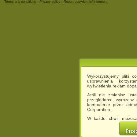
Terms and conditions
Privacy policy
Report copyright infringement
Wykorzystujemy pliki c
usprawnienia korzyst
wyświetlenia reklam dop
Jeśli nie zmienisz ust
przeglądarce, wyrażasz
komputerze przez admin
Corporation.
W każdej chwili możesz
cookies w swojej przeglą
w naszej Pol
Prze
http://chomikuj.pl/Polity