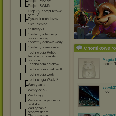
Projekt EPANET
Projekt SWMM
Projekty Komputerowe
sem. V
Rysunek techniczny
Sieci cieplne
Statystyka
Systemy informacji
przestrzennej
Systemy odnowy wody
Systemy sterowania
Chomikowe r
Technologia Robót
Instalacji - referaty i
Magda1
pomoce
jestem 
Technologia ścieków
Technologia ścieków II
Technologia wody
Technologia Wody 2
Wentylacja
sebek2
Wentylacja 2
i too
Wodociągi
Wybrane zagadnienia z
wod.-kan
Zarządzanie
środowiskiem
wagner
Zintegrowane