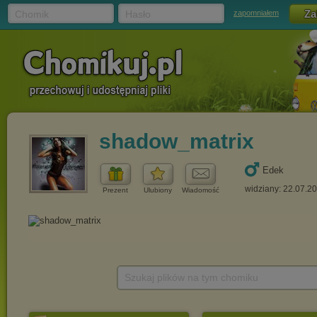
Chomik
Hasło
zapomniałem
shadow_matrix
Edek
widziany: 22.07.2
Prezent
Ulubiony
Wiadomość
Szukaj plików na tym chomiku