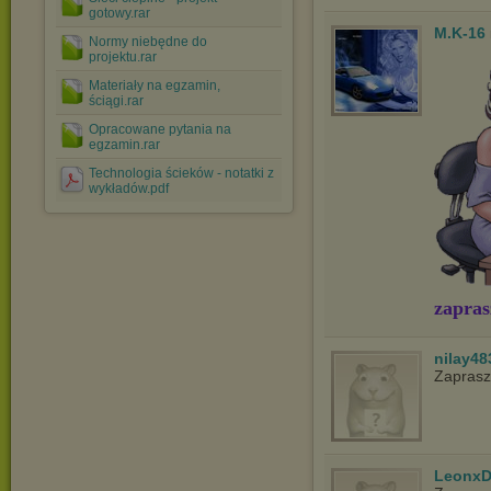
gotowy.rar
M.K-16
Normy niebędne do
projektu.rar
Materiały na egzamin,
ściągi.rar
Opracowane pytania na
egzamin.rar
Technologia ścieków - notatki z
wykładów.pdf
zapras
nilay48
Zapras
LeonxD