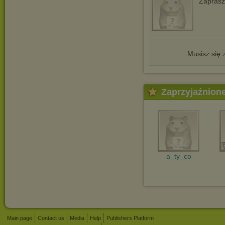
Zapras
Musisz się
Zaprzyjaźnion
a_ty_co
Main page
Contact us
Media
Help
Publishers Platform