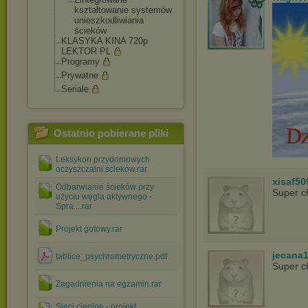
kształtowanie systemów
unieszkodliwia
nia
ścieków
KLASYKA KINA 720p
LEKTOR PL
Programy
Prywatne
Seriale
Ostatnio pobierane pliki
Leksykon przydomowych
oczyszczalni ścieków.rar
xisaf50
Odbarwianie ścieków przy
Super c
użyciu węgla aktywnego -
Spra....rar
Projekt gotowy.rar
jecana
tablice_psychrometryczne.pdf
Super c
Zagadnienia na egzamin.rar
Sieci cieplne - projekt