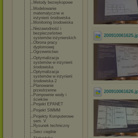
Metody bezwykopowe
Modelowanie
matematyczne w
inżynierii środowiska
Monitoring środowiska
Niezawodność i
bezpieczeństwo
200910061625
.j
systemów inżynierskich
Obrona pracy
dyplomowej
Ogrzewnictwo
Optymalizacja
systemów w inżynierii
środowiska
Optymalizacja
systemów w inżynierii
środowiska 2
Planowanie
przestrzenne
200910061626
.j
Pompownie wody i
ścieków
Projekt EPANET
Projekt SWMM
Projekty Komputerowe
sem. V
Rysunek techniczny
Sieci cieplne
Statystyka