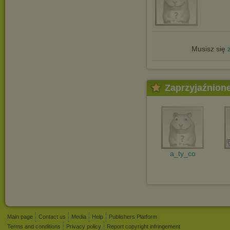
Musisz się
Zaprzyjaźnion
a_ty_co
Main page
Contact us
Media
Help
Publishers Platform
Terms and conditions
Privacy policy
Report copyright infringement