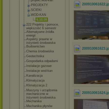
projekt.wod
-kan
200910061622
.j
PROJEKTY
SCIEKI
WOD-KAN
6.10.09
222 Projekty i pomoce,
większość 6 semestr
Alternatywne źródła
energii
Aspekty prawne w
inżynierii środowiska
Budownictwo
200910061623
.j
Chemia środowiska
Geotechnika
Gospodarka odpadami
Instalacje gazowe
Instalacje wod-kan
Kanalizacja
Klimatyzacja
Klimatyzacja 2
Maszyny i urządzenia
200910061624
.j
mechaniczne w
inżynierii środowiska
Mechanika
Mechanika płynów