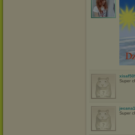
xisaf50
Super c
jecana
Super c