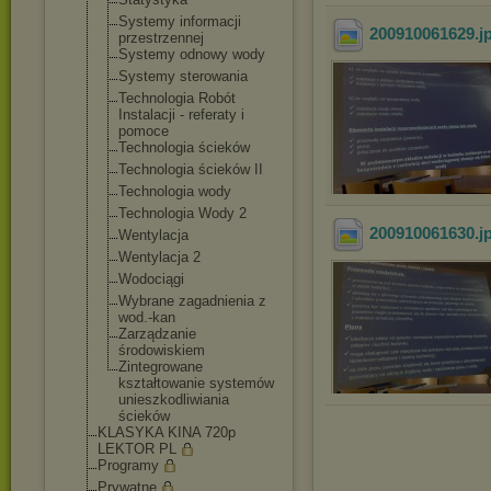
Systemy informacji
200910061629
.j
przestrzennej
Systemy odnowy wody
Systemy sterowania
Technologia Robót
Instalacji - referaty i
pomoce
Technologia ścieków
Technologia ścieków II
Technologia wody
Technologia Wody 2
200910061630
.j
Wentylacja
Wentylacja 2
Wodociągi
Wybrane zagadnienia z
wod.-kan
Zarządzanie
środowiskiem
Zintegrowane
kształtowanie systemów
unieszkodliwia
nia
ścieków
KLASYKA KINA 720p
LEKTOR PL
Programy
Prywatne