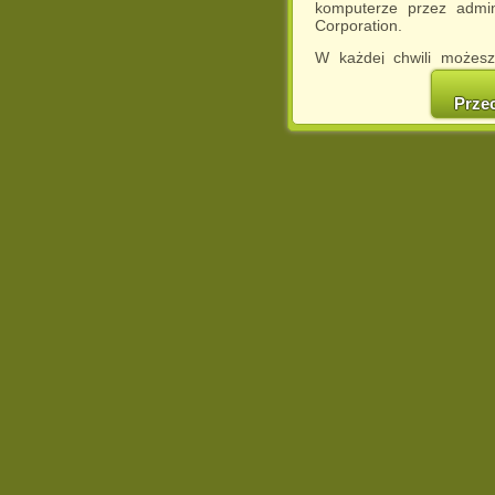
komputerze przez admin
Corporation.
W każdej chwili możesz
cookies w swojej przeglą
w naszej Pol
Prze
http://chomikuj.pl/Polity
Jednocześnie informuje
może spowodować ogr
Chomikuj.pl.
W przypadku braku twojej
prosimy o opuszczenie se
Wykorzystanie plików c
(dostosowanie reklam do
działań marketingowych).
Wyrażenie sprzeciwu spo
będzie dopasowana do Tw
wyświetlona przypadkowo
Istnieje możliwość zmian
sposób uniemożliwiając
urządzeniu końcowym. M
dokonując odpowiednich
internetowej.