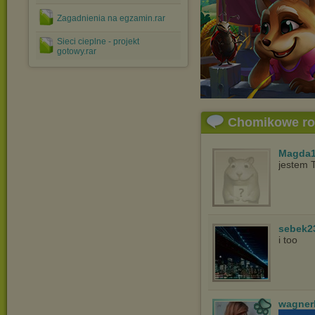
Zagadnienia na egzamin.rar
Sieci cieplne - projekt
gotowy.rar
Chomikowe r
Magda1
jestem 
sebek2
i too
wagner