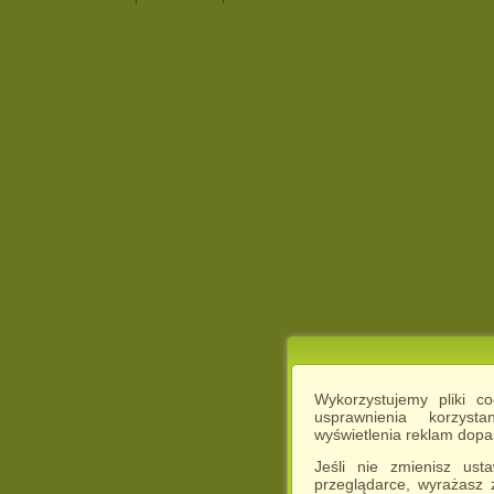
Wykorzystujemy pliki c
usprawnienia korzyst
wyświetlenia reklam dop
Jeśli nie zmienisz ust
przeglądarce, wyrażasz