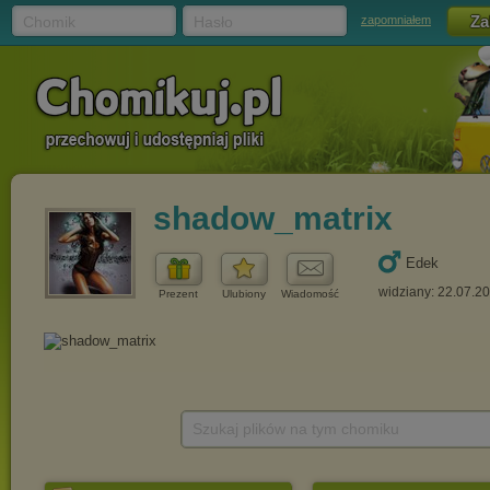
Chomik
Hasło
zapomniałem
shadow_matrix
Edek
widziany: 22.07.2
Prezent
Ulubiony
Wiadomość
Szukaj plików na tym chomiku