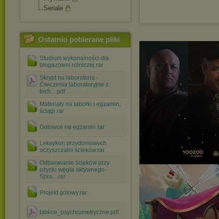
Seriale
Ostatnio pobierane pliki
Studium wykonalności dla
biogazowni rolniczej.rar
Skrypt na laboratoria -
Ćwiczenia laboratoryjne z
tech....pdf
Materiały na laborki i egzamin,
ściągi.rar
Gotowce na egzamin.rar
Leksykon przydomowych
oczyszczalni ścieków.rar
Odbarwianie ścieków przy
użyciu węgla aktywnego -
Spra....rar
Projekt gotowy.rar
tablice_psychrometryczne.pdf