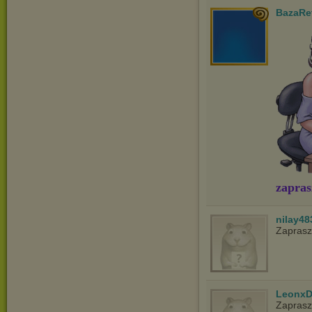
BazaRe
zapras
nilay48
Zapras
LeonxD
Zapras