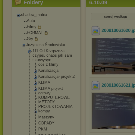
Foldery
6.10.09
shadow_matrix
sortuj według:
Auto
Filmy
200910061620
.j
FORMAT
Gry
Inżynieria Środowiska
111 Od Krząszcza -
czyjeś, chaos jak sam
skurwysyn
cos z klimy
Kanalizacja
Kanalizacja
- projekt2
KLIMA
200910061621
.j
KLIMA projekt
gotowy
KOMPUTEROWE
METODY
PROJEKTOWAN
IA
kompy
Maszyny
ODPADY
PKM