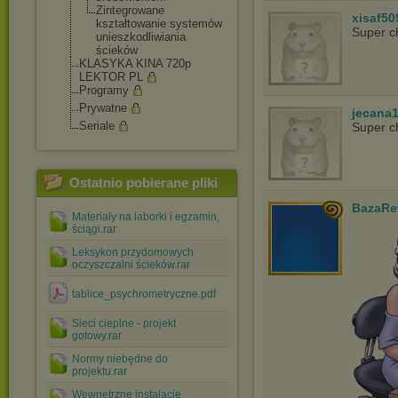
Zintegrowane
xisaf50
kształtowanie systemów
Super c
unieszkodliwia
nia
ścieków
KLASYKA KINA 720p
LEKTOR PL
Programy
Prywatne
jecana
Seriale
Super c
Ostatnio pobierane pliki
BazaRe
Materiały na laborki i egzamin,
ściągi.rar
Leksykon przydomowych
oczyszczalni ścieków.rar
tablice_psychrometryczne.pdf
Sieci cieplne - projekt
gotowy.rar
Normy niebędne do
projektu.rar
Wewnętrzne instalacje