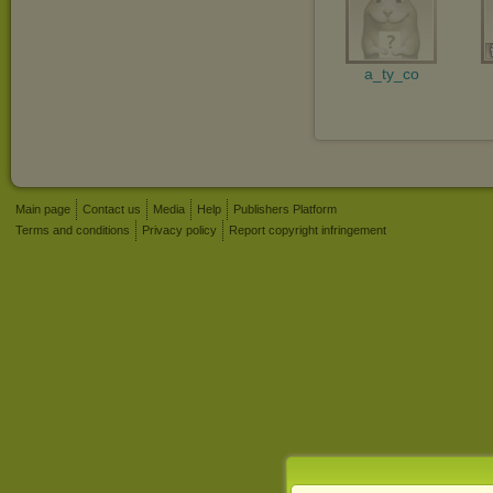
a_ty_co
Main page
Contact us
Media
Help
Publishers Platform
Terms and conditions
Privacy policy
Report copyright infringement