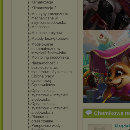
Klimatyzacja
Klimatyzacja 2
Maszyny i urządzenia
mechaniczne w
inżynierii środowiska
Mechanika
Mechanika płynów
Metody bezwykopowe
Modelowanie
matematyczne w
inżynierii środowiska
Monitoring środowiska
Niezawodność i
bezpieczeństwo
systemów inżynierskich
Obrona pracy
dyplomowej
Ogrzewnictwo
Optymalizacja
systemów w inżynierii
środowiska
Optymalizacja
systemów w inżynierii
środowiska 2
Chomikowe r
Planowanie
przestrzenne
Pompownie wody i
Magda1
ścieków