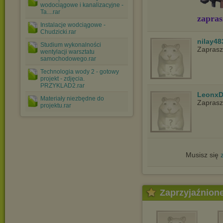
wodociągowe i kanalizacyjne -
Ta....rar
zapras
Instalacje wodciągowe -
Chudzicki.rar
nilay48
Studium wykonalności
Zapras
wentylacji warsztatu
samochodowego.rar
Technologia wody 2 - gotowy
projekt - zdjęcia.
PRZYKLAD2.rar
LeonxD
Materiały niezbędne do
Zapras
projektu.rar
Musisz się
Zaprzyjaźnion