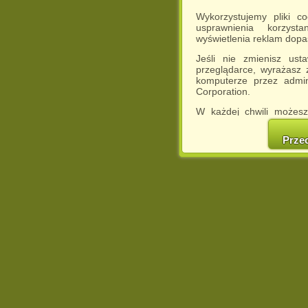
Wykorzystujemy pliki c
usprawnienia korzyst
wyświetlenia reklam dop
Jeśli nie zmienisz ust
przeglądarce, wyrażasz
komputerze przez admin
Corporation.
W każdej chwili możesz
cookies w swojej przeglą
w naszej Pol
Prze
http://chomikuj.pl/Polity
Jednocześnie informuje
może spowodować ogr
Chomikuj.pl.
W przypadku braku twojej
prosimy o opuszczenie se
Wykorzystanie plików c
(dostosowanie reklam do
działań marketingowych).
Wyrażenie sprzeciwu spo
będzie dopasowana do Tw
wyświetlona przypadkowo