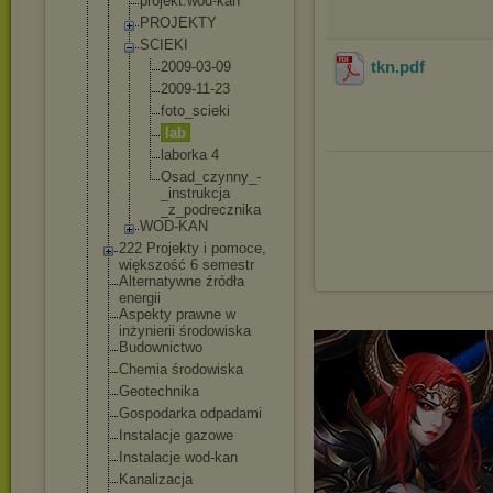
projekt.wod
-kan
PROJEKTY
SCIEKI
tkn
.pdf
2009-03-
09
2009-11-
23
foto_sci
eki
lab
laborka 4
Osad_czy
nny_-
_in
strukcja
_z_podre
cznika
WOD-KAN
222 Projekty i pomoce,
większość 6 semestr
Alternatywne źródła
energii
Aspekty prawne w
inżynierii środowiska
Budownictwo
Chemia środowiska
Geotechnika
Gospodarka odpadami
Instalacje gazowe
Instalacje wod-kan
Kanalizacja