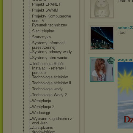
jestem 
Projekt EPANET
Projekt SWMM
Projekty Komputerowe
sem. V
Rysunek techniczny
sebek2
Sieci cieplne
i too
Statystyka
Systemy informacji
przestrzennej
Systemy odnowy wody
Systemy sterowania
wagner
Technologia Robót
Instalacji - referaty i
pomoce
Technologia ścieków
Technologia ścieków II
Technologia wody
Technologia Wody 2
Wentylacja
Wentylacja 2
Wodociągi
Wybrane zagadnienia z
wod.-kan
Zarządzanie
środowiskiem