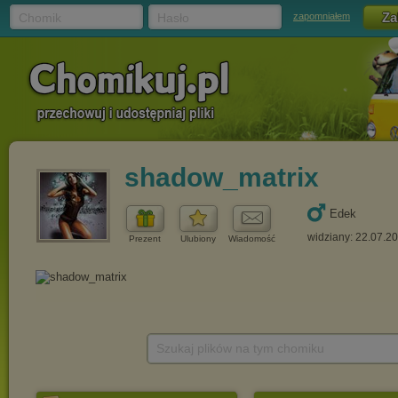
Chomik
Hasło
zapomniałem
shadow_matrix
Edek
widziany: 22.07.2
Prezent
Ulubiony
Wiadomość
Szukaj plików na tym chomiku