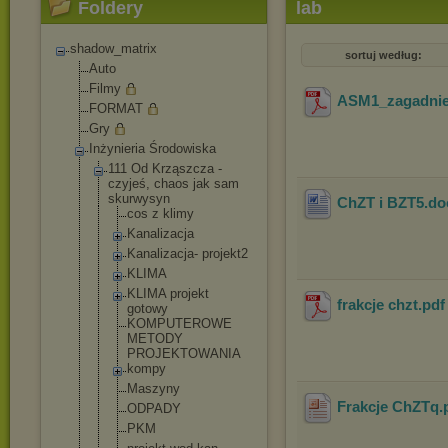
Foldery
lab
shadow_matrix
sortuj według:
Auto
Filmy
ASM1_zagadnie
FORMAT
Gry
Inżynieria Środowiska
111 Od Krząszcza -
czyjeś, chaos jak sam
skurwysyn
ChZT i BZT5
.d
cos z klimy
Kanalizacja
Kanalizacja
- projekt2
KLIMA
KLIMA projekt
frakcje chzt
.pd
gotowy
KOMPUTEROWE
METODY
PROJEKTOWAN
IA
kompy
Maszyny
Frakcje ChZTq
.
ODPADY
PKM