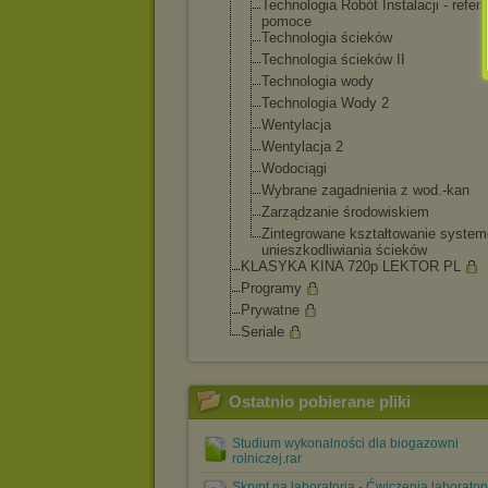
Technologia Robót Instalacji - refera
pomoce
Technologia ścieków
Technologia ścieków II
Technologia wody
Technologia Wody 2
Wentylacja
Wentylacja 2
Wodociągi
Wybrane zagadnienia z wod.-kan
Zarządzanie środowiskiem
Zintegrowane kształtowanie syste
unieszkodliwia
nia ścieków
KLASYKA KINA 720p LEKTOR PL
Programy
Prywatne
Seriale
Ostatnio pobierane pliki
Studium wykonalności dla biogazowni
rolniczej.rar
Skrypt na laboratoria - Ćwiczenia laborator