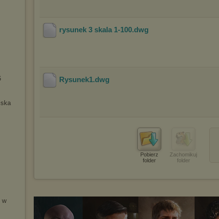
rysunek 3 skala 1-100
.dwg
6
Rysunek1
.dwg
iska
Pobierz
Zachomikuj
folder
folder
 w