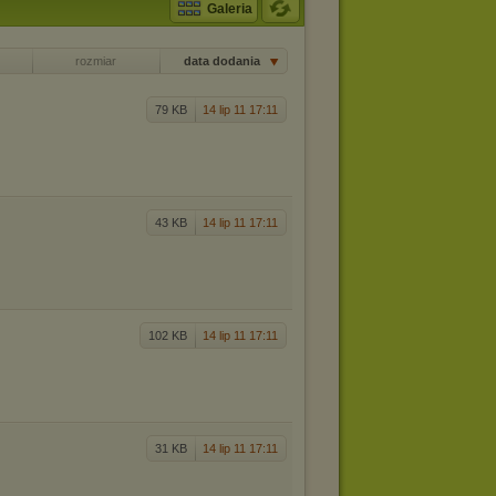
Galeria
rozmiar
data dodania
79 KB
14 lip 11 17:11
43 KB
14 lip 11 17:11
102 KB
14 lip 11 17:11
31 KB
14 lip 11 17:11