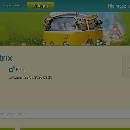
Nie masz j
zapomniałem
rix
Edek
widziany: 22.07.2026 08:20
 na tym chomiku