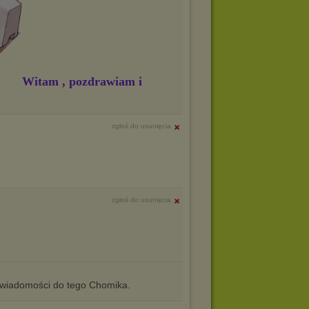
Witam , pozdrawiam i
zgłoś do usunięcia
zgłoś do usunięcia
iadomości do tego Chomika.