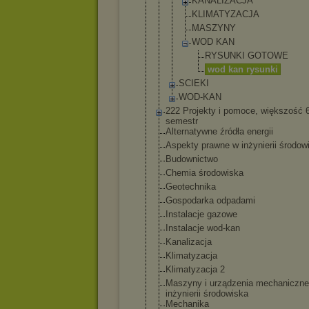
KANALIZA
CJA
KLIMATYZ
ACJA
MASZYNY
WOD KAN
RYSUN
KI GOTOW
E
wod kan rysun
ki
SCIEKI
WOD-KAN
222 Projekty i pomoce, większość 
semestr
Alternatywne źródła energii
Aspekty prawne w inżynierii środow
Budownictwo
Chemia środowiska
Geotechnika
Gospodarka odpadami
Instalacje gazowe
Instalacje wod-kan
Kanalizacja
Klimatyzacja
Klimatyzacja 2
Maszyny i urządzenia mechaniczne
inżynierii środowiska
Mechanika