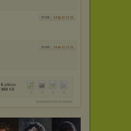
76 KB
14 lip 11 17:11
29 KB
14 lip 11 17:11
6
plików
360
KB
0
0
0
0
bezpośredni link do folderu