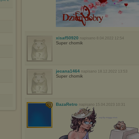
xisaf50920
napisano 8.04.2022 12:54
Super chomik
jecana1464
napisano 18.12.2022 13:53
Super chomik
BazaRetro
napisano 15.04.2023 10:31