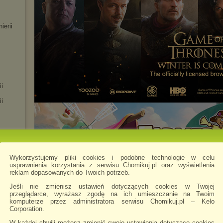
erii
i
i
Wykorzystujemy pliki cookies i podobne technologie w celu
usprawnienia korzystania z serwisu Chomikuj.pl oraz wyświetlenia
reklam dopasowanych do Twoich potrzeb.
Jeśli nie zmienisz ustawień dotyczących cookies w Twojej
przeglądarce, wyrażasz zgodę na ich umieszczanie na Twoim
komputerze przez administratora serwisu Chomikuj.pl – Kelo
Corporation.
W każdej chwili możesz zmienić swoje ustawienia dotyczące cookies