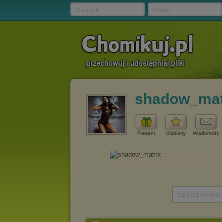
Chomik
Hasło
shadow_mat
Prezent
Ulubiony
Wiadomość
Szukaj plików