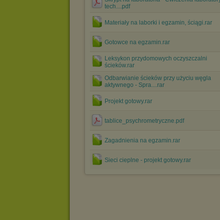
tech....pdf
Materiały na laborki i egzamin, ściągi.rar
Gotowce na egzamin.rar
Leksykon przydomowych oczyszczalni
ścieków.rar
Odbarwianie ścieków przy użyciu węgla
aktywnego - Spra....rar
Projekt gotowy.rar
tablice_psychrometryczne.pdf
Zagadnienia na egzamin.rar
Sieci cieplne - projekt gotowy.rar