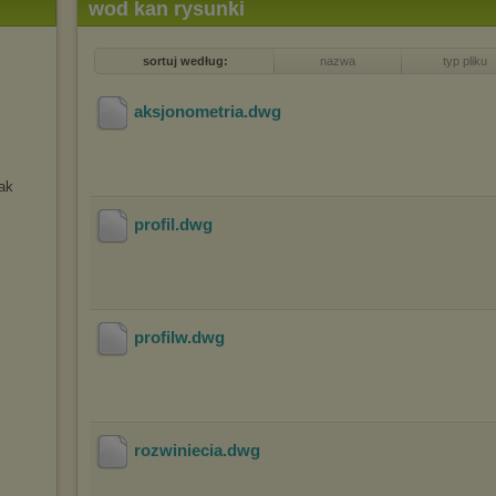
wod kan rysunki
sortuj według:
nazwa
typ pliku
aksjonometria
.dwg
ak
profil
.dwg
profilw
.dwg
rozwiniecia
.dwg