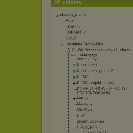
Foldery
shadow_matrix
Auto
Filmy
FORMAT
Gry
Inżynieria Środowiska
111 Od Krząszcza - czyjeś, chaos j
sam skurwysyn
cos z klimy
Kanalizacja
Kanalizacja
- projekt2
KLIMA
KLIMA projekt gotowy
KOMPUTEROWE METODY
PROJEKTOWAN
IA
kompy
Maszyny
ODPADY
PKM
projekt.wod
-kan
PROJEKTY