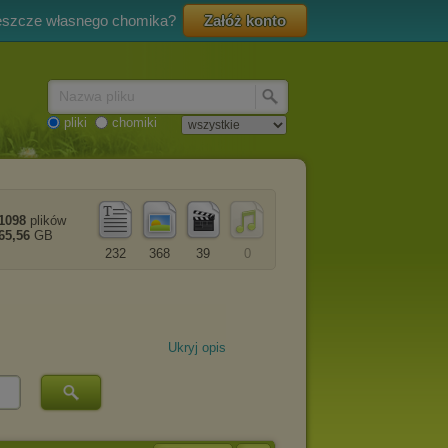
eszcze własnego chomika?
Załóż konto
Nazwa pliku
pliki
chomiki
1098
plików
65,56
GB
232
368
39
0
Ukryj opis