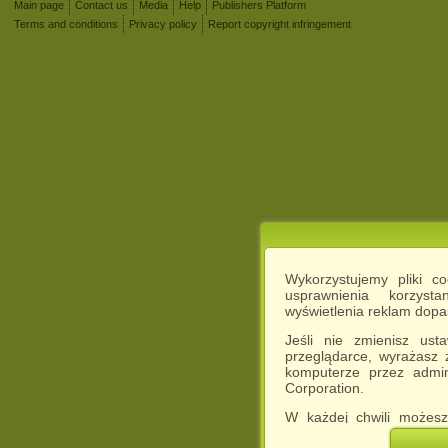
Main page
Contact us
Media
Help
Publishers Platform
Terms and conditions
Privacy policy
Report copyright infringement
Wykorzystujemy pliki c
usprawnienia korzyst
wyświetlenia reklam dop
Jeśli nie zmienisz ust
przeglądarce, wyrażasz
komputerze przez admin
Corporation.
W każdej chwili możesz
cookies w swojej przeglą