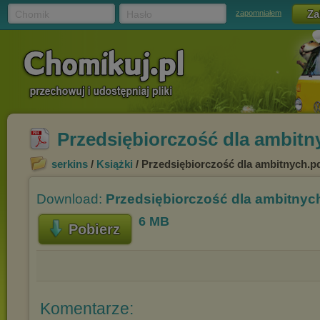
Chomik
Hasło
zapomniałem
Przedsiębiorczość dla ambitn
serkins
/
Książki
/ Przedsiębiorczość dla ambitnych.p
Download:
Przedsiębiorczość dla ambitnyc
6 MB
Pobierz
Komentarze: