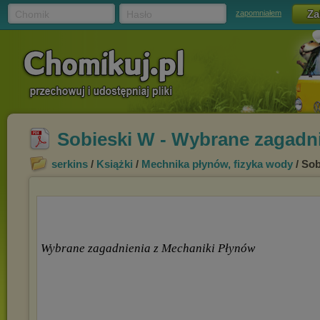
Chomik
Hasło
zapomniałem
Sobieski W - Wybrane zagadni
serkins
/
Książki
/
Mechnika płynów, fizyka wody
/ Sob