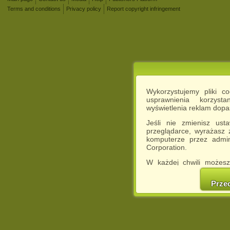
Terms and conditions
Privacy policy
Report copyright infringement
Wykorzystujemy pliki c
usprawnienia korzyst
wyświetlenia reklam dop
Jeśli nie zmienisz ust
przeglądarce, wyrażasz
komputerze przez admin
Corporation.
W każdej chwili możesz
cookies w swojej przeglą
w naszej Pol
Prze
http://chomikuj.pl/Polity
Jednocześnie informuje
może spowodować ogr
Chomikuj.pl.