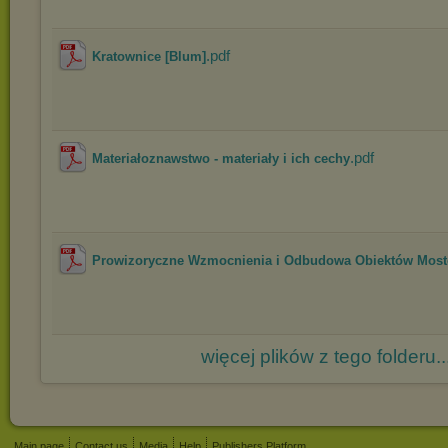
.pdf
Kratownice [Blum]
.pdf
Materiałoznawstwo - materiały i ich cechy
Prowizoryczne Wzmocnienia i Odbudowa Obiektów Most
więcej plików z tego folderu..
Main page
Contact us
Media
Help
Publishers Platform