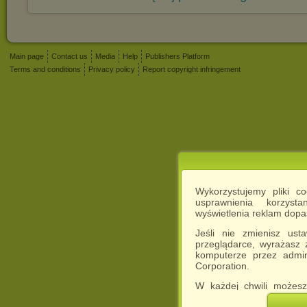
Main page
Contact us
Media
Help
Publishers Platform
Terms and conditions
Privacy policy
Report copyright infringement
Wykorzystujemy pliki c
usprawnienia korzyst
wyświetlenia reklam dop
Jeśli nie zmienisz ust
przeglądarce, wyrażasz
komputerze przez admin
Corporation.
W każdej chwili możesz
cookies w swojej przeglą