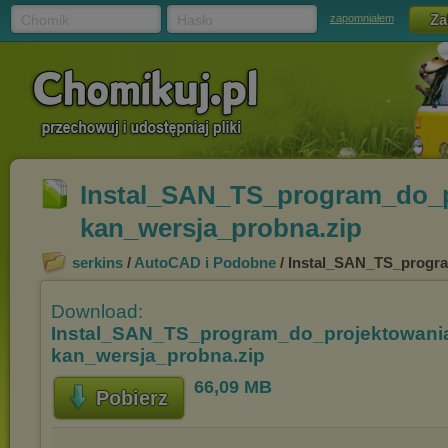
Chomik
Hasło
zapomniałem
Instal_SAN_TS_program_do_pr
kan_wersja_probna.zip
serkins
/
AutoCAD i Podobne
/ Instal_SAN_TS_progra
Download:
Instal_SAN_TS_program_do_projektowania
kan_wersja_probna.zip
66,09 MB
Pobierz