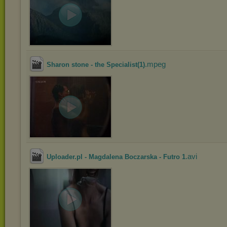
.mpeg
Sharon stone - the Specialist(1)
.avi
Uploader.pl - Magdalena Boczarska - Futro 1