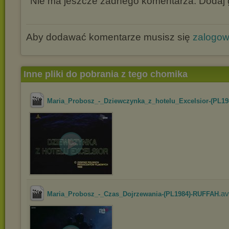
Nie ma jeszcze żadnego komentarza. Dodaj g
Aby dodawać komentarze musisz się
zalogo
Inne pliki do pobrania z tego chomika
Maria_Probosz_-_Dziewczynka_z_hotelu_Excelsior-(PL198
.av
Maria_Probosz_-_Czas_Dojrzewania-(PL1984)-RUFFAH