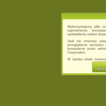
Wykorzystujemy pliki c
usprawnienia korzyst
wyświetlenia reklam dop
Jeśli nie zmienisz ust
przeglądarce, wyrażasz
komputerze przez admin
Corporation.
W każdej chwili możesz
cookies w swojej przeglą
w naszej Pol
Prze
http://chomikuj.pl/Polity
Jednocześnie informuje
może spowodować ogr
Chomikuj.pl.
W przypadku braku twojej
prosimy o opuszczenie se
Wykorzystanie plików c