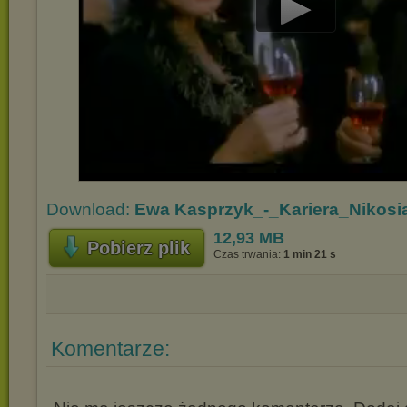
Play
Video
Download:
Ewa Kasprzyk_-_Kariera_Nikosi
12,93 MB
Pobierz plik
Czas trwania:
1 min 21 s
Komentarze: