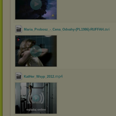
.avi
Maria_Probosz_-_Cena_Odvahy-(PL1986)-RUFFAH
.mp4
KatHer_Wsyp_2012
oglądaj online