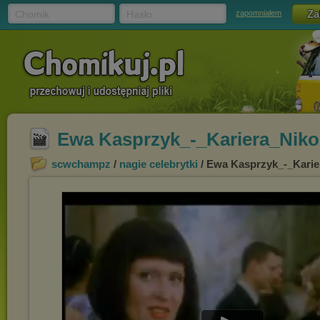
Chomik
Hasło
zapomniałem
Ewa Kasprzyk_-_Kariera_Niko
scwchampz
/
nagie celebrytki
/ Ewa Kasprzyk_-_Karie