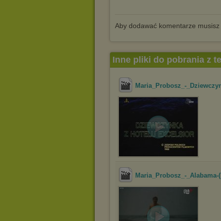
Aby dodawać komentarze musisz
Inne pliki do pobrania z 
Maria_Probosz_-_Dziewczynk
Maria_Probosz_-_Alabama-