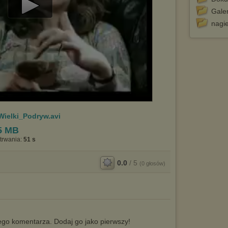
Galer
Play
nagie
Video
ielki_Podryw.avi
5 MB
trwania:
51 s
0.0
/
5
(
0
głosów)
go komentarza. Dodaj go jako pierwszy!