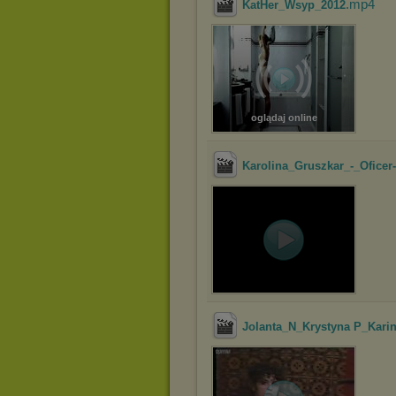
.mp4
KatHer_Wsyp_2012
oglądaj online
Karolina_Gruszkar_-_Ofice
Jolanta_N_Krystyna P_Kari