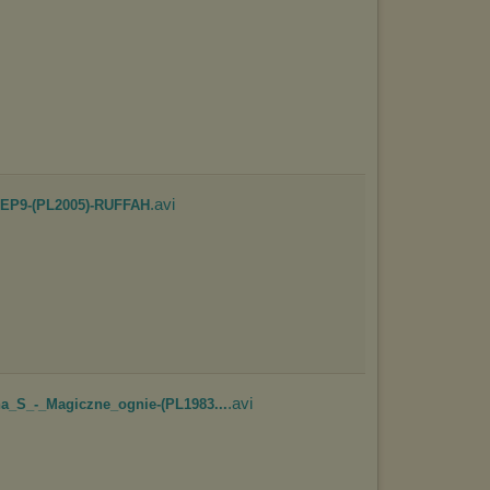
wyświetlona przypadkowo.
Istnieje możliwość zmiany ustawień przeglądarki internetowej w
sposób uniemożliwiający przechowywanie plików cookies na
urządzeniu końcowym. Można również usunąć pliki cookies,
dokonując odpowiednich zmian w ustawieniach przeglądarki
internetowej.
Pełną informację na ten temat znajdziesz pod adresem
http://chomikuj.pl/PolitykaPrywatnosci.aspx
.
.avi
r-EP9-(PL2005)-RUFFAH
.avi
na_S_-_Magiczne_ognie-(PL1983...