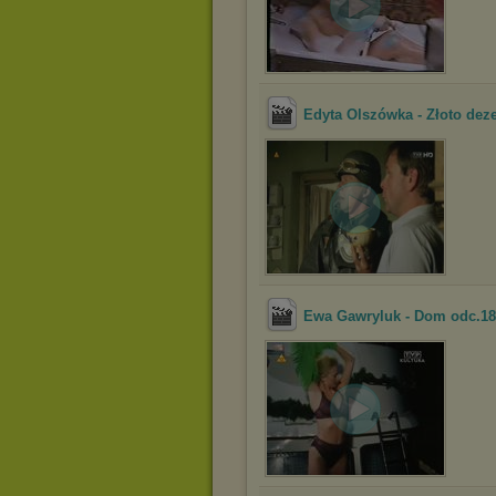
Edyta Olszówka - Złoto dez
Ewa Gawryluk - Dom odc.18