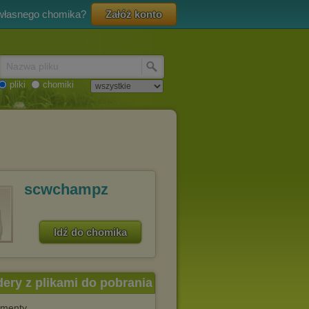
 własnego chomika?
Załóż konto
Nazwa pliku
pliki
chomiki
scwchampz
Idź do chomika
dery z plikami do pobrania
menty