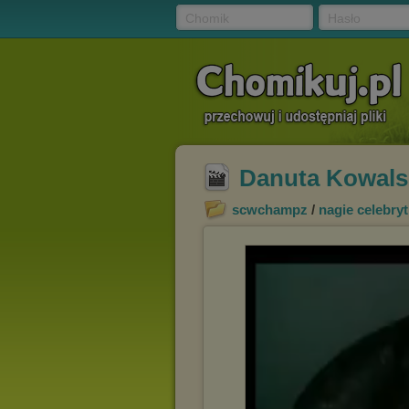
Chomik
Hasło
Danuta Kowals
scwchampz
/
nagie celebryt