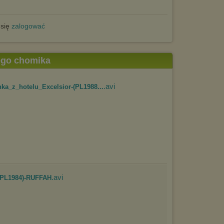
 się
zalogować
tego chomika
.avi
a_z_hotelu_Excelsior-(PL1988...
.avi
(PL1984)-RUFFAH