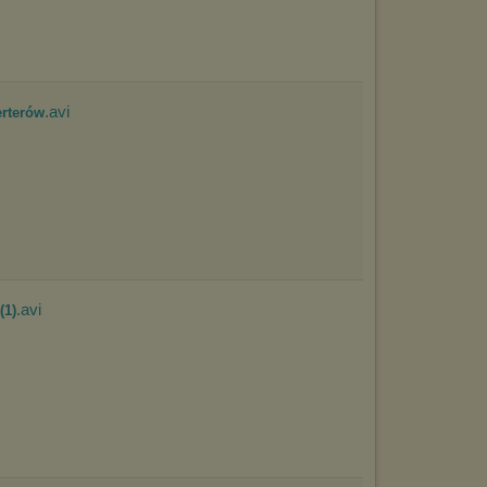
.avi
erterów
.avi
(1)