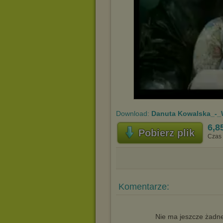
Download:
Danuta Kowalska_-_W
6,8
Pobierz plik
Czas 
Komentarze:
Nie ma jeszcze żadne