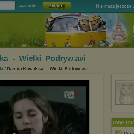
Nie masz jeszcze
zapomniałem
ka_-_Wielki_Podryw.avi
ki
/ Danuta Kowalska_-_Wielki_Podryw.avi
Inne fol
Doku