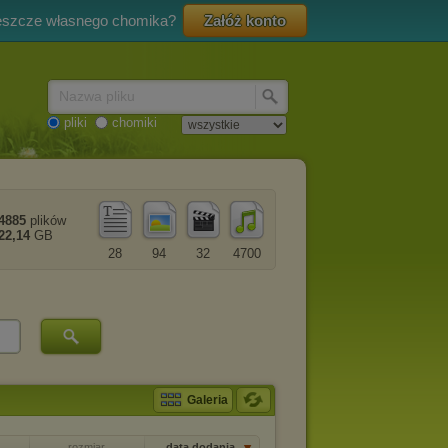
eszcze własnego chomika?
Załóż konto
Nazwa pliku
pliki
chomiki
4885
plików
22,14
GB
28
94
32
4700
Galeria
rozmiar
data dodania