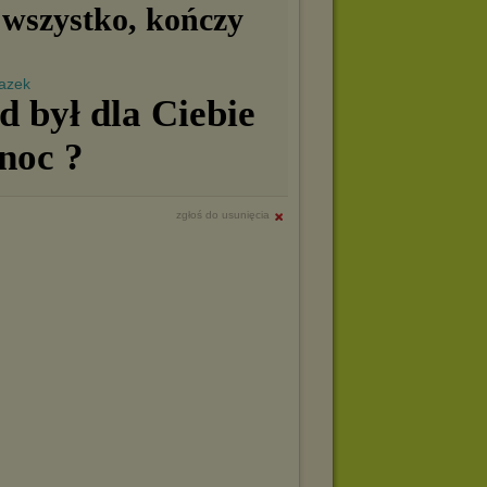
wszystko, kończy
 był dla Ciebie
noc ?
zgłoś do usunięcia