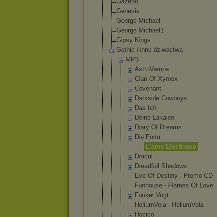
Gazebo
Genesis
George Michael
George Michael1
Gipsy Kings
Gothic i inne dziwactwa
MP3
AstroVam
ps
Clan Of Xymox
Covenant
Darkside Cowboys
Das Ich
Deine Lakaien
Diary Of Dreams
Die Form
L'ame Elect
rique
Dracul
Dreadful
l Shadows
Eve Of Destiny - Promo CD
Funhouse - Flames Of Love
Funker Vogt
HeliumVo
la - HeliumVo
la
Hocico