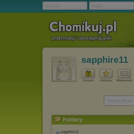
Chomik
Hasło
sapphire11
Prezent
Ulubiony
Wiadomość
Szukaj plików
Foldery
sapphire11