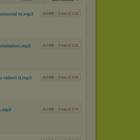
me
morial to
.mp3
4,0 MB
3 maj 12 2:22
vi
sitation
.mp3
5,2 MB
3 maj 12 2:21
o robert d
.mp3
4,9 MB
3 maj 12 2:20
e
.mp3
6,1 MB
3 maj 12 2:19