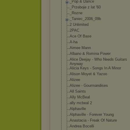
_Pop & Dance
_Przeboje z lat '60
_Rozne
_Taniec_2006_0
9b
2 Unlimited
2PAC
Ace Of Base
A-ha
Aimee Mann
Albano & Romina Power
Alice Deejay - Who Needs Guitars
Anyway
Alicia Keys - Songs In A Minor
Alison Moyet & Yazoo
Alizee
Alizee - Gourmandises
All Saints
Ally McBeal
ally mcbeal 2
Alphaville
Alphaville - Forever Young
Anastacia - Freak Of Nature
Andrea Bocelli