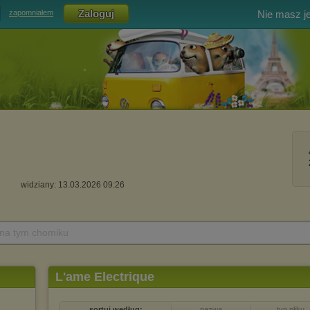
Nie masz j
zapomniałem
widziany: 13.03.2026 09:26
 na tym chomiku
L'ame Electrique
sortuj według:
nazwa
typ pliku