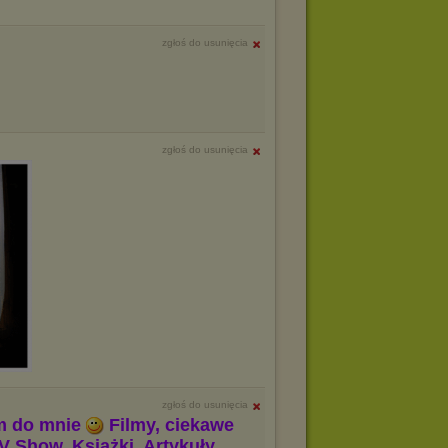
zgłoś do usunięcia
zgłoś do usunięcia
zgłoś do usunięcia
m do mnie
Filmy, ciekawe
V Show, Książki, Artykuły,