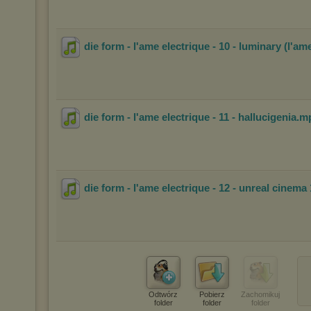
die form - l'ame electrique - 10 - luminary (l'am
die form - l'ame electrique - 11 - hallucigenia
.m
die form - l'ame electrique - 12 - unreal cinema 
Odtwórz
Pobierz
Zachomikuj
folder
folder
folder