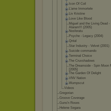
Icon Of Coil
L'ame Immortel
e
Liv Kristine
Love Like Blood
Miguel and the Living Dead -
Alaram!!
! (2005)
Nosferat
u
Psyche - Legacy (2004)
Qntal
Star Industry - Velvet (2001)
Suicide commando
Terminal Choice
The Cruxshad
ows
The Dreamsid
e - Spin Moon 
[2005]
The Garden Of Delight
VNV Nation
Wumpscut
Videos
Gregorian
Groove Coverage
Guns'n Roses
Helene Segara