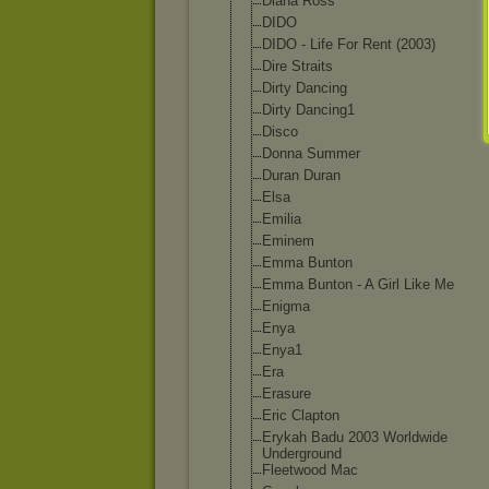
Diana Ross
DIDO
DIDO - Life For Rent (2003)
Dire Straits
Dirty Dancing
Dirty Dancing1
Disco
Donna Summer
Duran Duran
Elsa
Emilia
Eminem
Emma Bunton
Emma Bunton - A Girl Like Me
Enigma
Enya
Enya1
Era
Erasure
Eric Clapton
Erykah Badu 2003 Worldwide
Underground
Fleetwood Mac