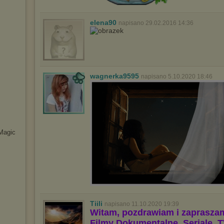
elena90
napisano 29.02.2016 14:36
wagnerka9595
napisano 5.10.2020 18:46
Magic
Tiili
napisano 11.10.2020 19:39
Witam, pozdrawiam i zaprasza
Filmy Dokumentalne, Seriale, T