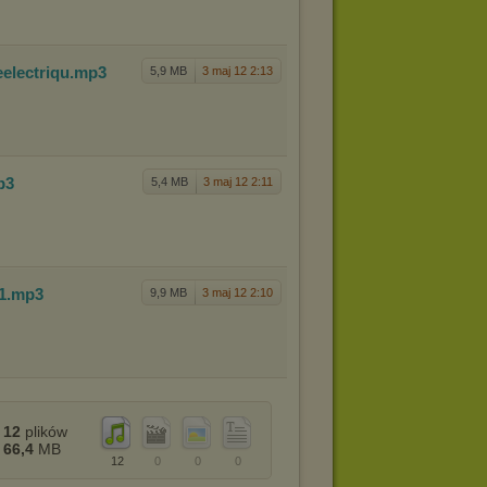
e
electriqu
.mp3
5,9 MB
3 maj 12 2:13
p3
5,4 MB
3 maj 12 2:11
1
.mp3
9,9 MB
3 maj 12 2:10
12
plików
66,4
MB
12
0
0
0