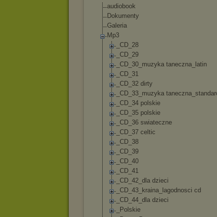
audiobook
Dokumenty
Galeria
Mp3
_CD_28
_CD_29
_CD_30_muzyka taneczna_latin
_CD_31
_CD_32 dirty
_CD_33_muzyka taneczna_stand
ar
_CD_34 polskie
_CD_35 polskie
_CD_36 swiateczne
_CD_37 celtic
_CD_38
_CD_39
_CD_40
_CD_41
_CD_42_dla dzieci
_CD_43_kraina_
lagodnosci cd
_CD_44_dla dzieci
_Polskie