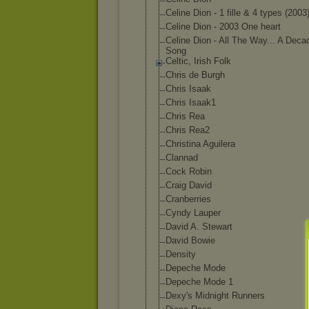
Celine Dion - 1 fille & 4 types (2003
Celine Dion - 2003 One heart
Celine Dion - All The Way... A Deca
Song
Celtic, Irish Folk
Chris de Burgh
Chris Isaak
Chris Isaak1
Chris Rea
Chris Rea2
Christina Aguilera
Clannad
Cock Robin
Craig David
Cranberries
Cyndy Lauper
David A. Stewart
David Bowie
Density
Depeche Mode
Depeche Mode 1
Dexy's Midnight Runners