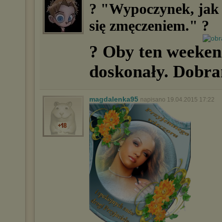
? "Wypoczynek, jak 
się zmęczeniem." ?
? Oby ten weekend
doskonały. Dobra
magdalenka95
napisano 19.04.2015 17:22