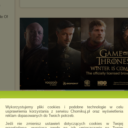
)
de Of
Wykorzystujemy pliki cookies i podobne technologie w celu
usprawnienia korzystania z serwisu Chomikuj.pl oraz wyświetlenia
reklam dopasowanych do Twoich potrzeb.
Jeśli nie zmienisz ustawień dotyczących cookies w Twojej
przeglądarce, wyrażasz zgodę na ich umieszczanie na Twoim