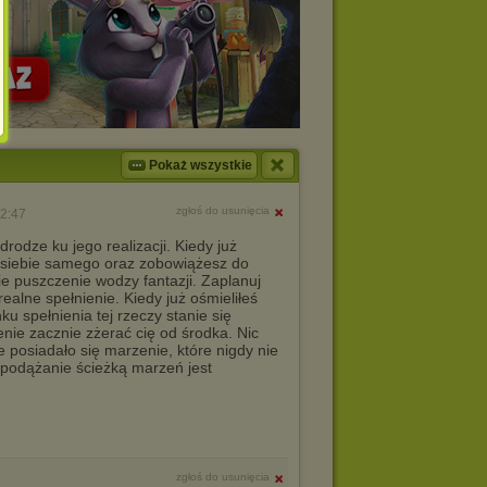
Pokaż wszystkie
zgłoś do usunięcia
22:47
rodze ku jego realizacji. Kiedy już
z siebie samego oraz zobowiążesz do
 puszczenie wodzy fantazji. Zaplanuj
alne spełnienie. Kiedy już ośmieliłeś
u spełnienia tej rzeczy stanie się
nie zacznie zżerać cię od środka. Nic
e posiadało się marzenie, które nigdy nie
 podążanie ścieżką marzeń jest
zgłoś do usunięcia