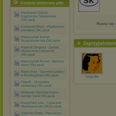
Ostatnio pobierane pliki
Danilewski Grigorij -
Księżniczka Tarakanowa
(SK).epub
Musisz się
Kownacka Maria - Plastusiowy
pamiętnik (SK).epub
Makuszyński Kornel -
Bezgrzeszne lata (SK).epub
Zaprzyjaźnion
Piasecki Sergiusz - Zapiski
oficera Armii Czerwonej
(SK).epub
Makuszyński Kornel - Złamany
miecz (SK).epub
Blyton Enid - Tajemnica pałacu
w Rockingdown (SK).epub
longville
Pitigrilli - 18 karatów
dziewictwa (SK).epub
Wotowski Stanisław Antoni -
George Sand (SK).epub
Duszyńska Julia - Cudaczek-
Wyśmiewaczek (SK)(1).epub
Gaboriau Émile - Pan Lecoq