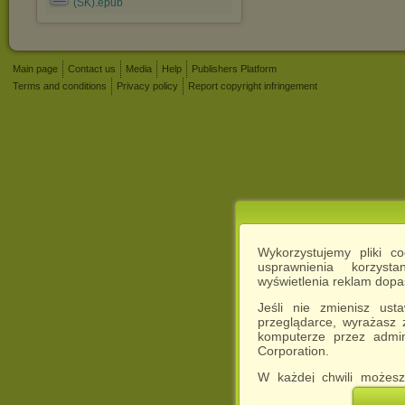
(SK).epub
Main page
Contact us
Media
Help
Publishers Platform
Terms and conditions
Privacy policy
Report copyright infringement
Wykorzystujemy pliki c
usprawnienia korzyst
wyświetlenia reklam dop
Jeśli nie zmienisz ust
przeglądarce, wyrażasz
komputerze przez admin
Corporation.
W każdej chwili możesz
cookies w swojej przeglą