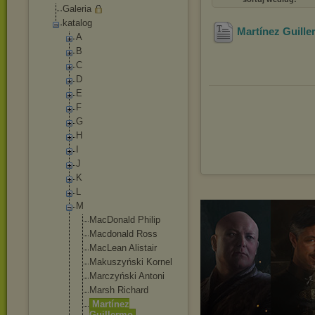
Galeria
katalog
Martínez Guille
A
B
C
D
E
F
G
H
I
J
K
L
M
MacDonald Philip
Macdonald Ross
MacLean Alistair
Makuszyński Kornel
Marczyński Antoni
Marsh Richard
Martínez
Guillermo