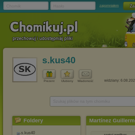
Chomik
Hasło
zapomniałem
s.kus40
widziany: 6.08.20
Prezent
Ulubiony
Wiadomość
Szukaj plików na tym chomiku
Foldery
Martínez Guiller
s.kus40
sortuj według: