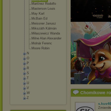
Martínez Rodolfo
Masterson Louis
May Karl
McBain Ed
Meissner Janusz
Mikszáth Kálmán
Miłaszewicz Wanda
Milne Alan Alexander
Molnár Ferenc
Moore Robin
N
O
P
R
S
T
U
V
Chomikowe r
W
Z
s.kus4
Zmienił