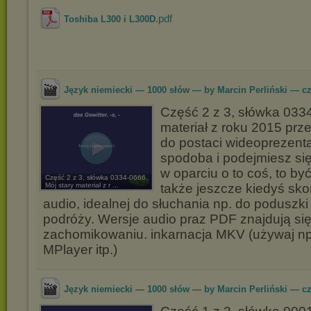
.pdf
Toshiba L300 i L300D
Język niemiecki — 1000 słów — by Marcin Perliński — cz
Część 2 z 3, słówka 0334
materiał z roku 2015 pr
do postaci wideoprezentac
spodoba i podejmiesz si
w oparciu o to coś, to b
Część 2 z 3, słówka 0334-0666.
Mój stary materiał z r ...
także jeszcze kiedyś skor
audio, idealnej do słuchania np. do poduszki
podróży. Wersje audio praz PDF znajdują si
zachomikowaniu. inkarnacja MKV (używaj 
MPlayer itp.)
Język niemiecki — 1000 słów — by Marcin Perliński — cz