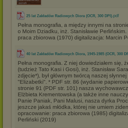
eensh ...
.pdf
25 lat Zakładów Radiowych Diora (OCR, 300 DPI)
Pełna monografia, a między innymi na stroni
o Moim Dziadku, inż. Stanisławie Perlińskim
praca zbiorowa (1970) digitalizacja: Marcin P
40 lat Zakładów Radiowych Diora, 1945-1985 (OCR, 300 DP
Pełna monografia. Z niej dowiedziałem się, ż
(tudzież Tato Kasi i Gosi), inż. Stanisław Sar
zdjęcie*), był głównym twórcą naszej słynnej
"Elizabetki". * PDF str. 86 (wydanie papierowe
stronie 91 (PDF str. 101) nasza wychowawcz
Elżbieta Krementowska (a także inne nauczycie
Panie Paniak, Pani Malusi, nasza dyrka Pro
jeszcze jakaś młódka, której nie umiem ziden
opracowanie: praca zbiorowa (1985) digitaliz
Perliński (2019)