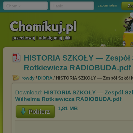
Chomik
Hasło
zapomniałem
HISTORIA SZKOŁY — Zespół Sz
Rotkiewicza RADIOBUDA.pdf
rowdy
/
DIORA
/ HISTORIA SZKOŁY — Zespół Szkół Nr
Download:
HISTORIA SZKOŁY — Zespół Szkół
Wilhelma Rotkiewicza RADIOBUDA.pdf
1,81 MB
Pobierz