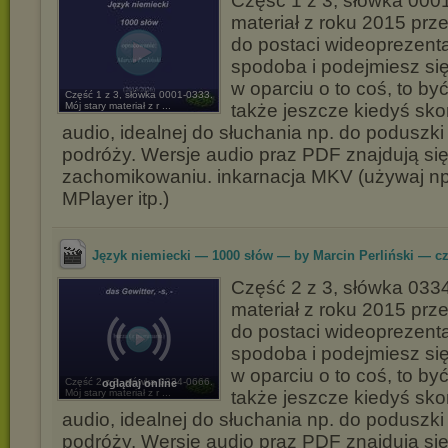
Część 1 z 3, słówka 0001
materiał z roku 2015 pr
do postaci wideoprezentac
spodoba i podejmiesz si
w oparciu o to coś, to b
Część 1 z 3, słówka 0001-0333.
Mój stary materiał z r ...
także jeszcze kiedyś skor
audio, idealnej do słuchania np. do poduszki
podróży. Wersje audio praz PDF znajdują si
zachomikowaniu. inkarnacja MKV (używaj 
MPlayer itp.)
Język niemiecki — 1000 słów — by Marcin Perliński — cz
Część 2 z 3, słówka 0334
materiał z roku 2015 pr
do postaci wideoprezentac
spodoba i podejmiesz si
w oparciu o to coś, to b
Część 2 z 3, słówka 0334-0666.
oglądaj online
Mój stary materiał z r ...
także jeszcze kiedyś skor
audio, idealnej do słuchania np. do poduszki
podróży. Wersje audio praz PDF znajdują si