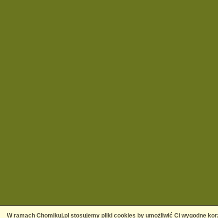
W ramach Chomikuj.pl stosujemy pliki cookies by umożliwić Ci wygodne korz