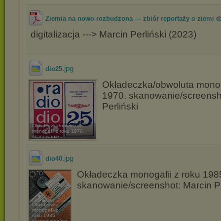
Ziemia na nowo rozbudzona — zbiór reportaży o ziemi dz
digitalizacja ---> Marcin Perliński (2023)
.jpg
dio25
Okładeczka/obwoluta monoga
1970. skanowanie/screensh
Perliński
Okładeczka/obwoluta
monogafii z roku 1970.
skanowanie ...
.jpg
dio40
Okładeczka monogafii z roku 198
skanowanie/screenshot: Marcin Pe
Okładeczka
monogafii z
roku 1985.
skanowanie/scr