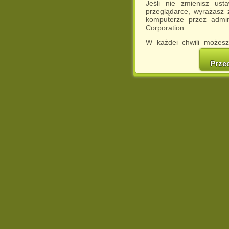
Jeśli nie zmienisz ust
przeglądarce, wyrażasz
komputerze przez admin
Corporation.
W każdej chwili możesz
cookies w swojej przeglą
w naszej Pol
Prze
http://chomikuj.pl/Polity
Jednocześnie informuje
może spowodować ogr
Chomikuj.pl.
W przypadku braku twojej
prosimy o opuszczenie se
Wykorzystanie plików c
(dostosowanie reklam do
działań marketingowych).
Wyrażenie sprzeciwu spo
będzie dopasowana do Tw
wyświetlona przypadkowo
Istnieje możliwość zmian
sposób uniemożliwiając
urządzeniu końcowym. M
dokonując odpowiednich