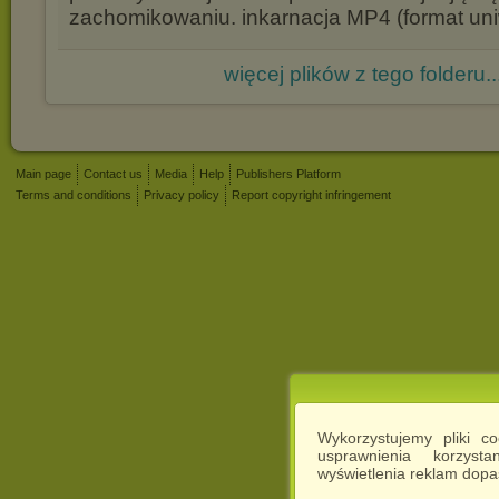
zachomikowaniu. inkarnacja MP4 (format uni
więcej plików z tego folderu..
Main page
Contact us
Media
Help
Publishers Platform
Terms and conditions
Privacy policy
Report copyright infringement
Wykorzystujemy pliki c
usprawnienia korzyst
wyświetlenia reklam dop