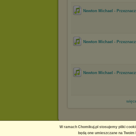
Newton Michael - Przeznac
Newton Michael - Przeznac
Newton Michael - Przeznac
więce
W ramach Chomikuj.pl stosujemy pliki cooki
Main page
Contact us
Media
Help
Publishers
będą one umieszczane na Twoim k
Terms and conditions
Privacy policy
Report copy