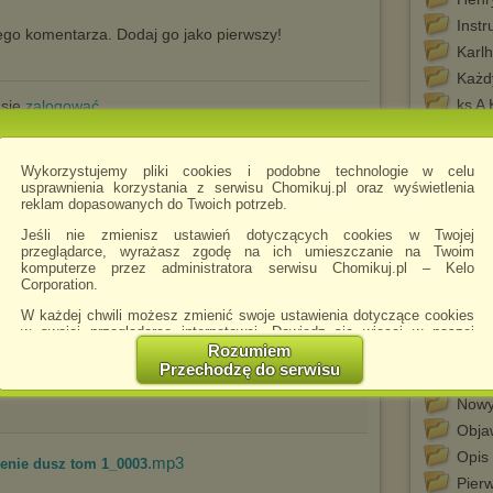
Instr
go komentarza. Dodaj go jako pierwszy!
Karl
Każd
ks A
 się
zalogować
LATA
List 
Wykorzystujemy pliki cookies i podobne technologie w celu
tego chomika
Manu
usprawnienia korzystania z serwisu Chomikuj.pl oraz wyświetlenia
reklam dopasowanych do Twoich potrzeb.
Mich
Jeśli nie zmienisz ustawień dotyczących cookies w Twojej
Mich
.mp3
zenie dusz tom 1_0001
przeglądarce, wyrażasz zgodę na ich umieszczanie na Twoim
MILA
komputerze przez administratora serwisu Chomikuj.pl – Kelo
Roga
Corporation.
Nass
W każdej chwili możesz zmienić swoje ustawienia dotyczące cookies
w swojej przeglądarce internetowej. Dowiedz się więcej w naszej
Nauk
Polityce Prywatności -
http://chomikuj.pl/PolitykaPrywatnosci.aspx
.
.mp3
Rozumiem
Egip
zenie dusz tom 1_0002
Przechodzę do serwisu
Nowa 
Jednocześnie informujemy że zmiana ustawień przeglądarki może
spowodować ograniczenie korzystania ze strony Chomikuj.pl.
Nowy
W przypadku braku twojej zgody na akceptację cookies niestety
Obja
prosimy o opuszczenie serwisu chomikuj.pl.
Opis 
.mp3
zenie dusz tom 1_0003
Wykorzystanie plików cookies
przez
Zaufanych Partnerów
Pierw
(dostosowanie reklam do Twoich potrzeb, analiza skuteczności działań