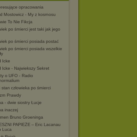
teresujące opracowania
ld Mostowicz - My z kosmosu
wie To Nie Fikcja
iek po śmierci jest taki jak jego
wiek po śmierci posiada postać
iek po śmierci posiada wszelkie
ły
 Icke
 Icke - Najwiekszy Sekret
ty o UFO - Radio
normalium
 stan człowieka po śmierci
izm Prawdy
a - dwie siostry Łucje
a inaczej
men Bruno Groeninga
SZNI PAPIEŻE – Eric Lacanau
o Luca
yk Pająk