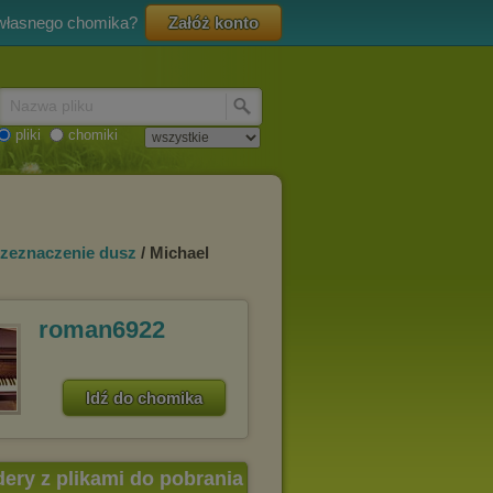
 własnego chomika?
Załóż konto
Nazwa pliku
pliki
chomiki
rzeznaczenie dusz
/ Michael
roman6922
Idź do chomika
dery z plikami do pobrania