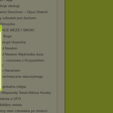
ukcje obslugi
heinz Deschner – Opus Diaboli
y człowiek jest duchem
 Klimuszko
JACE WEZE I SMOKI
do Boga
skrypt Voynicha
ael Newton
ael Newton Wędrówka dusz
B – rozmowa z Krzysztofem
lą
im Haramein
i hernetyczne starożytnego
tu
globalna religia
 Wspaniały Świat Aldous Huxley
wienia a UFO
biblijny swiata
szy stan człowieka po śmierci