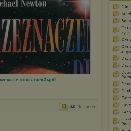
2 In
Arno
Bogo
Człow
życie
Czło
Człow
zmys
David
David
Deba
Para
eznaczenie dusz (tom 2).pdf
Drugi
Dual
Fatim
Fatim
5.0
/
5
(
2
głosy)
Feno
GRZE
Paol
Henr