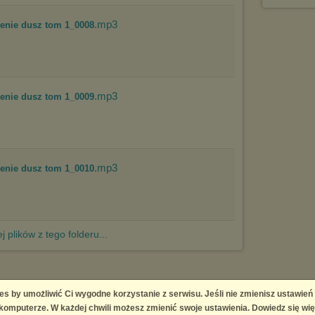
.mp3
zenie dusz tom 1_0008
.mp3
zenie dusz tom 1_0009
.mp3
zenie dusz tom 1_0010
j plików z tego folderu...
es by umożliwić Ci wygodne korzystanie z serwisu. Jeśli nie zmienisz ustawień
 Platform
omputerze. W każdej chwili możesz zmienić swoje ustawienia. Dowiedz się wię
right infringement