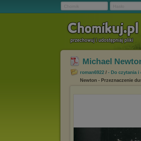
Chomik
Hasło
Michael Newton
roman6922
/
- Do czytania i
Newton - Przeznaczenie dus