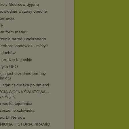
okoły Mędrców Syjonu
powiednie a czasy obecne
karnacja
ie
em form materii
rzenie narodu wybranego
enborg jasnowidz - mistyk
t duchów
 oredzie fatimskie
tyka UFO
ogia jest przedmiotem bez
dmiotu
i stan człowieka po śmierci
ECIA WOJNA ŚWIATOWA –
yk Pająk
 wielka tajemnica
zeszenie człowieka
ad Dr Neruda
NIONA HISTORIA PIRAMID