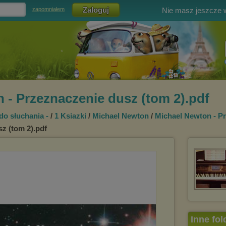
Nie masz jeszcze
zapomniałem
 - Przeznaczenie dusz (tom 2).pdf
 do słuchania -
/
1 Ksiazki
/
Michael Newton
/
Michael Newton - P
z (tom 2).pdf
Inne fol