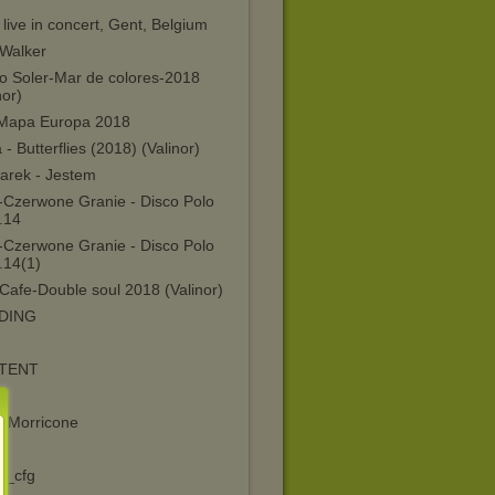
live in concert, Gent, Belgium
 Walker
ro Soler-Mar de colores-2018
nor)
Mapa Europa 2018
 - Butterflies (2018) (Valinor)
arek - Jestem
o-Czerwone Granie - Disco Polo
.14
o-Czerwone Granie - Disco Polo
.14(1)
Cafe-Double soul 2018 (Valinor)
DING
TENT
o Morricone
a
l_cfg