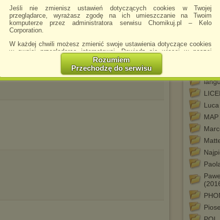
hist
Jeśli nie zmienisz ustawień dotyczących cookies w Twojej
Italia
przeglądarce, wyrażasz zgodę na ich umieszczanie na Twoim
komputerze przez administratora serwisu Chomikuj.pl – Kelo
Jazz 
Corporation.
Krzys
W każdej chwili możesz zmienić swoje ustawienia dotyczące cookies
(Vali
w swojej przeglądarce internetowej. Dowiedz się więcej w naszej
Krzys
Polityce Prywatności -
http://chomikuj.pl/PolitykaPrywatnosci.aspx
.
Rozumiem
Przechodzę do serwisu
LAN
Jednocześnie informujemy że zmiana ustawień przeglądarki może
spowodować ograniczenie korzystania ze strony Chomikuj.pl.
lang
LIC
W przypadku braku twojej zgody na akceptację cookies niestety
prosimy o opuszczenie serwisu chomikuj.pl.
Luca
Wykorzystanie plików cookies
przez
Zaufanych Partnerów
MAP
(dostosowanie reklam do Twoich potrzeb, analiza skuteczności działań
Marc
marketingowych).
Matt
Wyrażenie sprzeciwu spowoduje, że wyświetlana Ci reklama nie
będzie dopasowana do Twoich preferencji, a będzie to reklama
Najpi
wyświetlona przypadkowo.
Paol
Istnieje możliwość zmiany ustawień przeglądarki internetowej w
Pawe
sposób uniemożliwiający przechowywanie plików cookies na
(201
urządzeniu końcowym. Można również usunąć pliki cookies,
dokonując odpowiednich zmian w ustawieniach przeglądarki
PHO
internetowej.
Pios
Pełną informację na ten temat znajdziesz pod adresem
POI