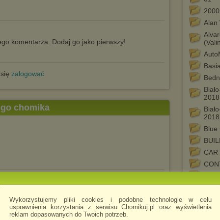
2000 
Alan
Alva
go komentarza. Dodaj go jako pierwszy!
(Vali
Auto
Basia
 się
zalogować
Bedn
Biał
2018
tego chomika
Biał
2018
Blue 
BUIL
CAR
CON
DEM
Enni
Giuli
Wykorzystujemy pliki cookies i podobne technologie w celu
usprawnienia korzystania z serwisu Chomikuj.pl oraz wyświetlenia
globa
reklam dopasowanych do Twoich potrzeb.