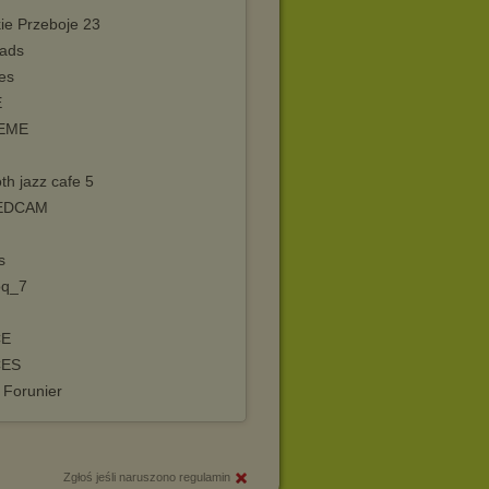
ie Przeboje 23
oads
les
E
EME
th jazz cafe 5
EDCAM
s
oq_7
CE
CES
 Forunier
Zgłoś jeśli naruszono regulamin