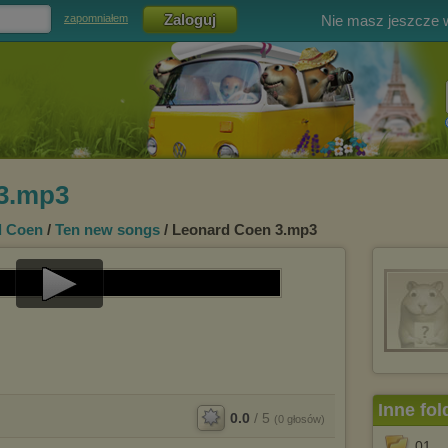
Nie masz jeszcze
zapomniałem
3.mp3
d Coen
/
Ten new songs
/ Leonard Coen 3.mp3
Play
Video
Inne fol
0.0
/
5
(
0
głosów)
01