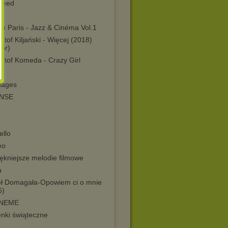
speed
n
in Paris - Jazz & Cinéma Vol.1
ztof Kiljański - Więcej (2018)
nor)
ztof Komeda - Crazy Girl
G
uages
ENSE
ello
eo
ękniejsze melodie filmowe
a
ł Domagała-Opowiem ci o mnie
6)
NEME
enki świąteczne