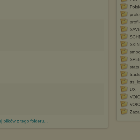
http://chomikuj.pl/PolitykaPrywatnosci.aspx
.
Polsk
prel
profi
SAV
SCH
SKIN
smoo
SPE
stats
track
tts_l
UX
VOI
VOI
Zaza
j plików z tego folderu...