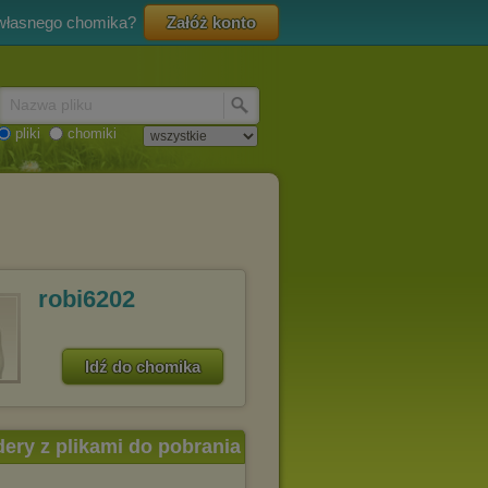
 własnego chomika?
Załóż konto
Nazwa pliku
pliki
chomiki
robi6202
Idź do chomika
dery z plikami do pobrania