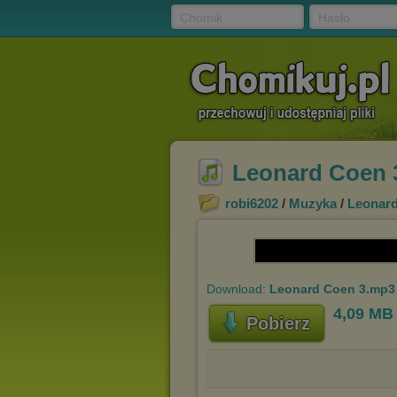
Chomik
Hasło
Leonard Coen 
robi6202
/
Muzyka
/
Leonar
Download:
Leonard Coen 3.mp3
4,09 MB
Pobierz