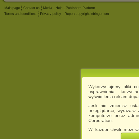
Main page
Contact us
Media
Help
Publishers Platform
Terms and conditions
Privacy policy
Report copyright infringement
Wykorzystujemy pliki c
usprawnienia korzyst
wyświetlenia reklam dop
Jeśli nie zmienisz ust
przeglądarce, wyrażasz
komputerze przez admin
Corporation.
W każdej chwili możesz
cookies w swojej przeglą