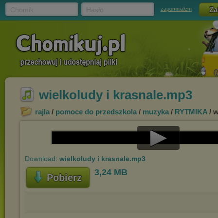
Chomik
Hasło
zapomniałem
wielkoludy i krasnale.mp3
rajla
/
pomoce do przedszkola
/
muzyka
/
RYTMIKA
/ w
Play
Download:
wielkoludy i krasnale.mp3
Video
3,24 MB
Pobierz