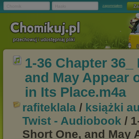
Chomik
Hasło
zapomniałem
1-36 Chapter 36_ 
and May Appear o
in Its Place.m4a
rafiteklala
/
książki a
Twist - Audiobook
/ 1
Short One, and May 