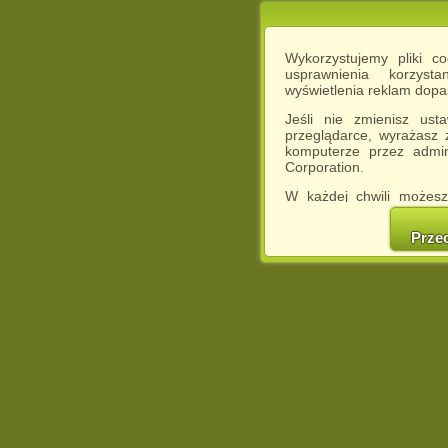
Wykorzystujemy pliki c
usprawnienia korzyst
wyświetlenia reklam dop
Jeśli nie zmienisz ust
przeglądarce, wyrażasz
komputerze przez admin
Corporation.
W każdej chwili możesz
cookies w swojej przeglą
w naszej Pol
Prze
http://chomikuj.pl/Polity
Jednocześnie informuje
może spowodować ogr
Chomikuj.pl.
W przypadku braku twojej
prosimy o opuszczenie se
Wykorzystanie plików c
(dostosowanie reklam do
działań marketingowych).
Wyrażenie sprzeciwu spo