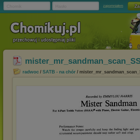
Chomik
Hasło
zapomniałem
mister_mr_sandman_scan_S
radwoc
/
SATB - na chór
/ mister_mr_sandman_scan