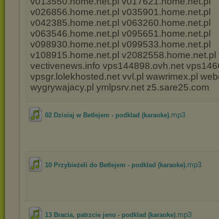
v013550.home.net.pl v017621.home.net.pl
v026856.home.net.pl v035901.home.net.pl
v042385.home.net.pl v063260.home.net.pl
v063546.home.net.pl v095651.home.net.pl
v098930.home.net.pl v099533.home.net.pl
v108915.home.net.pl v2082558.home.net.pl v
vectivenews.info vps144898.ovh.net vps146
vpsgr.lolekhosted.net vvl.pl wawrimex.pl web
wygrywajacy.pl ymlpsrv.net z5.sare25.com
.mp3
02 Dzisiaj w Betlejem - podklad (karaoke)
.mp3
10 Przybieżeli do Betlejem - podklad (karaoke)
.mp3
13 Bracia, patrzcie jeno - podklad (karaoke)