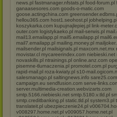
news.pl fastmanager.nfstats.pl food-forum.pl 
ganaasesores.com goods-o-matic.com
goose.actingchina.com greensender.edbms.p
hellou365.com host1.seohost.pl jobhelping.p
koszykarka.com kupujnajlepiej.pl link-meter.c
outer.com logistykaeko.pl mail-serwis.pl mail.
mail13.emailapp.pl mail5.emailapp.pl mail6.e
mail7.emailapp.pl mailing.money.pl mailjoker.p
mailsender.pl mailsignals.pl maxcom.net.mx 
movistar.cl mycareerindex.com niebieski.net n
novaskills.pl ntrainings.pl online.anz.com op
pisemne-tlumaczenia.pl promotel.com.pl pur
rapid-mail.pl roza-kwiaty.pl s10-mail.ogicom.
salesmanago.pl saltingnews.info sare25.com
campaign.eu sendfusion.com serve-links.co
server.multimedia-creation.webvizarts.com
smtp.5166.niebieski.net smtp.5180.v.tld.pl sm
smtp.creditbanking.pl static.tld.pl system3.pl 
translateit.pl ubezpieczenie24.pl v006704.ho
v008297.home.net.pl v009057.home.net.pl