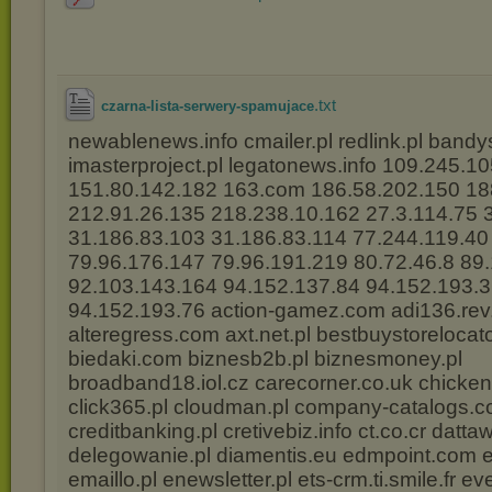
.txt
czarna-lista-serwery-spamujace
newablenews.info cmailer.pl redlink.pl bandy
imasterproject.pl legatonews.info 109.245.1
151.80.142.182 163.com 186.58.202.150 18
212.91.26.135 218.238.10.162 27.3.114.75 
31.186.83.103 31.186.83.114 77.244.119.40
79.96.176.147 79.96.191.219 80.72.46.8 89
92.103.143.164 94.152.137.84 94.152.193.3
94.152.193.76 action-gamez.com adi136.rev.
alteregress.com axt.net.pl bestbuystorelocat
biedaki.com biznesb2b.pl biznesmoney.pl
broadband18.iol.cz carecorner.co.uk chicken
click365.pl cloudman.pl company-catalogs.
creditbanking.pl cretivebiz.info ct.co.cr datt
delegowanie.pl diamentis.eu edmpoint.com e
emaillo.pl enewsletter.pl ets-crm.ti.smile.fr ev