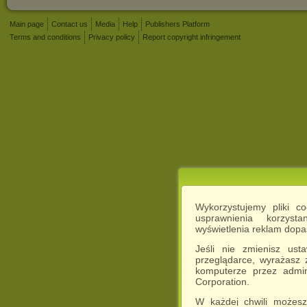
Main page
Contact us
Media
Help
Publishers Platform
Terms and conditions
Privacy policy
Report copyright infringement
Wykorzystujemy pliki c
usprawnienia korzyst
wyświetlenia reklam dop
Jeśli nie zmienisz ust
przeglądarce, wyrażasz
komputerze przez admin
Corporation.
W każdej chwili możesz