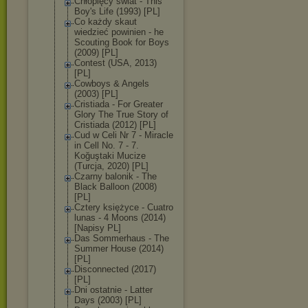
Chłopięcy świat - This
Boy's Life (1993) [PL]
Co każdy skaut
wiedzieć powinien - he
Scouting Book for Boys
(2009) [PL]
Contest (USA, 2013)
[PL]
Cowboys & Angels
(2003) [PL]
Cristiada - For Greater
Glory The True Story of
Cristiada (2012) [PL]
Cud w Celi Nr 7 - Miracle
in Cell No. 7 - 7.
Koğuştaki Mucize
(Turcja, 2020) [PL]
Czarny balonik - The
Black Balloon (2008)
[PL]
Cztery księżyce - Cuatro
lunas - 4 Moons (2014)
[Napisy PL]
Das Sommerhaus - The
Summer House (2014)
[PL]
Disconnected (2017)
[PL]
Dni ostatnie - Latter
Days (2003) [PL]