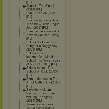
[PL]
Sygnał - The Signal
(2014) [PL]
Syn - The Son (2021)
[PL]
Szalona wyprawa Billa i
Teda Bill & Teds Bogus
Jou (1991) [PL]
Szesnaście świeczek -
Sixteen Candles (1984)
[PL]
Szkoła dla łobuzów -
Song for a Raggy Boy
(2003) [PL]
Szkoła moich
koszmarów - Middle
School The Worst Years
of My Life (2016) [PL]
Szkoła rocka - The
School of Rock (2003)
[PL]
Sztuka dorastania The
Art of Getting By (2011)
[PL]
Szybkim krokiem -
Rychlochůze - Speed
walking - Kapgang
(2014) [PL]
Tajemnica jeziora -
Тайна озера (Rosja,