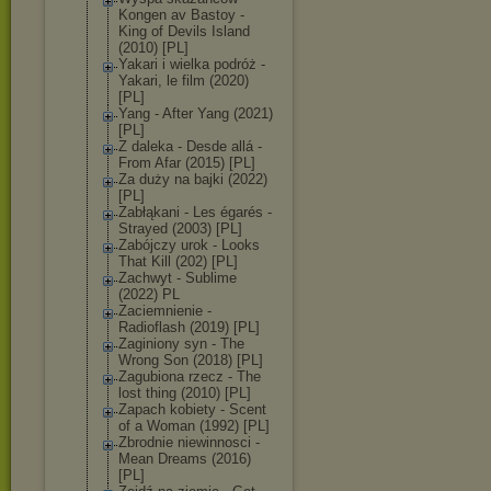
Kongen av Bastoy -
King of Devils Island
(2010) [PL]
Yakari i wielka podróż -
Yakari, le film (2020)
[PL]
Yang - After Yang (2021)
[PL]
Z daleka - Desde allá -
From Afar (2015) [PL]
Za duży na bajki (2022)
[PL]
Zabłąkani - Les égarés -
Strayed (2003) [PL]
Zabójczy urok - Looks
That Kill (202) [PL]
Zachwyt - Sublime
(2022) PL
Zaciemnienie -
Radioflash (2019) [PL]
Zaginiony syn - The
Wrong Son (2018) [PL]
Zagubiona rzecz - The
lost thing (2010) [PL]
Zapach kobiety - Scent
of a Woman (1992) [PL]
Zbrodnie niewinnosci -
Mean Dreams (2016)
[PL]