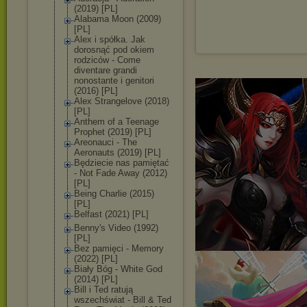
(2019) [PL]
Alabama Moon (2009)
[PL]
Alex i spółka. Jak
dorosnąć pod okiem
rodziców - Come
diventare grandi
nonostante i genitori
(2016) [PL]
Alex Strangelove (2018)
[PL]
Anthem of a Teenage
Prophet (2019) [PL]
Areonauci - The
Aeronauts (2019) [PL]
Będziecie nas pamiętać
- Not Fade Away (2012)
[PL]
Being Charlie (2015)
[PL]
Belfast (2021) [PL]
Benny's Video (1992)
[PL]
Bez pamięci - Memory
(2022) [PL]
Biały Bóg - White God
(2014) [PL]
Bill i Ted ratują
wszechświat - Bill & Ted