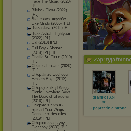
Face The Music (2020)
[PL]
Blisko - Close (2022)
[PL]
Braterstwo umysłów -
Like Minds (2006) [PL]
Burza dusz (2019) [PL]
Buzz Astral - Lightyear
(2022) [PL]
Cal (2013) [PL]
Call Boy - Shonen
(2018) [PL]. BL
Charlie St. Cloud (2010)
Zaprzyjaźnion
[PL]
Chemical Hearts (2020)
[PL]
Chłopaki ze wschodu -
Eastern Boys (2013)
[PL]
Chłopcy znikąd Księga
Cienia - Nowhere Boys
The Book of Shadows
granikos334
(2016) [PL]
ac
Chłopiec z chmur -
« poprzednia strona
Spread Your Wings -
Donne-moi des ailes
(2019) [PL]
Chłopiec zza szyby -
Glassboy (2020) [PL]