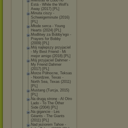
Mientras el Lobo no
Está - While the Wolf's
Away (2017) [PL]
Minuta ciszy -
Schweigeminute (2016)
[PL]
Młode serca - Young
Hearts (2024) [PL]
Modlitwy za Bobby'ego -
Prayers for Bobby
(2009) [PL]
Mój najlepszy przyjaciel
- My Best Friend - Mi
mejor amigo (2018) [PL]
Mój przyjaciel Dahmer -
My Friend Dahmer
(2017) [PL]
Morze Północne, Teksas
- Noordzee, Texas -
North Sea, Texas (2011)
[PL]
Mustang (Turcja, 2015)
[PL]
Na drugą stronę - Al Otro
Lado - To The Other
Side (2004) [PL]
Na gigancie - Les
Géants - The Giants
(2011) [PL]
Nad jeziorem Tahoe -