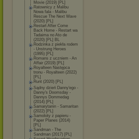
Movie (2019) [PL]
Ratownicy z Malibu
Nowa fala - Malibu
Rescue The Next Wave
(2020) [PL]
Restart After Come
Back Home - Restart wa
Tadaima no Ato de
(2020) [PL] BL
Rodzinka z piekła rodem
- Unstrung Heroes
(1995) [PL]
Romans z uczniem - An
Affair (2019) [PL]
Royalteen Następca
tronu - Royalteen (2022)
[PL]
Runt (2020) [PL]
Sądny dzień Danny'ego -
Danny's Doomsday -
Dannys Dommedag
(2014) [PL]
Samarytanin - Samaritan
(2022) [PL]
Samoloty z papieru -
Paper Planes (2014)
[PL]
Sandman - The
Sandman (2017) [PL]
Secret Headquarters