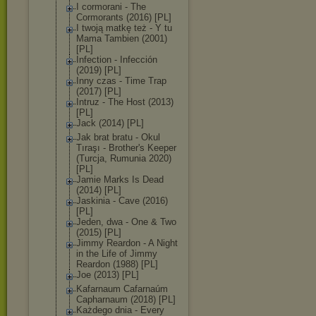
I cormorani - The
Cormorants (2016) [PL]
I twoją matkę też - Y tu
Mama Tambien (2001)
[PL]
Infection - Infección
(2019) [PL]
Inny czas - Time Trap
(2017) [PL]
Intruz - The Host (2013)
[PL]
Jack (2014) [PL]
Jak brat bratu - Okul
Tıraşı - Brother's Keeper
(Turcja, Rumunia 2020)
[PL]
Jamie Marks Is Dead
(2014) [PL]
Jaskinia - Cave (2016)
[PL]
Jeden, dwa - One & Two
(2015) [PL]
Jimmy Reardon - A Night
in the Life of Jimmy
Reardon (1988) [PL]
Joe (2013) [PL]
Kafarnaum Cafarnaúm
Capharnaum (2018) [PL]
Każdego dnia - Every