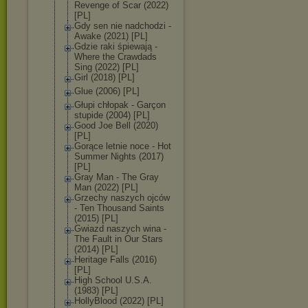
Revenge of Scar (2022)
[PL]
Gdy sen nie nadchodzi -
Awake (2021) [PL]
Gdzie raki śpiewają -
Where the Crawdads
Sing (2022) [PL]
Girl (2018) [PL]
Glue (2006) [PL]
Głupi chłopak - Garçon
stupide (2004) [PL]
Good Joe Bell (2020)
[PL]
Gorące letnie noce - Hot
Summer Nights (2017)
[PL]
Gray Man - The Gray
Man (2022) [PL]
Grzechy naszych ojców
- Ten Thousand Saints
(2015) [PL]
Gwiazd naszych wina -
The Fault in Our Stars
(2014) [PL]
Heritage Falls (2016)
[PL]
High School U.S.A.
(1983) [PL]
HollyBlood (2022) [PL]