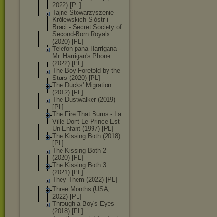
2022) [PL]
Tajne Stowarzyszenie
Królewskich Sióstr i
Braci - Secret Society of
Second-Born Royals
(2020) [PL]
Telefon pana Harrigana -
Mr. Harrigan's Phone
(2022) [PL]
The Boy Foretold by the
Stars (2020) [PL]
The Ducks' Migration
(2012) [PL]
The Dustwalker (2019)
[PL]
The Fire That Burns - La
Ville Dont Le Prince Est
Un Enfant (1997) [PL]
The Kissing Both (2018)
[PL]
The Kissing Both 2
(2020) [PL]
The Kissing Both 3
(2021) [PL]
They Them (2022) [PL]
Three Months (USA,
2022) [PL]
Through a Boy's Eyes
(2018) [PL]