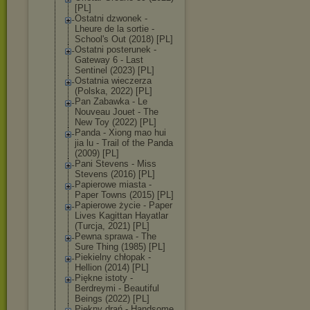
[PL]
Ostatni dzwonek -
Lheure de la sortie -
School's Out (2018) [PL]
Ostatni posterunek -
Gateway 6 - Last
Sentinel (2023) [PL]
Ostatnia wieczerza
(Polska, 2022) [PL]
Pan Zabawka - Le
Nouveau Jouet - The
New Toy (2022) [PL]
Panda - Xiong mao hui
jia lu - Trail of the Panda
(2009) [PL]
Pani Stevens - Miss
Stevens (2016) [PL]
Papierowe miasta -
Paper Towns (2015) [PL]
Papierowe życie - Paper
Lives Kagittan Hayatlar
(Turcja, 2021) [PL]
Pewna sprawa - The
Sure Thing (1985) [PL]
Piekielny chłopak -
Hellion (2014) [PL]
Piękne istoty -
Berdreymi - Beautiful
Beings (2022) [PL]
Piękny drań - Handsome