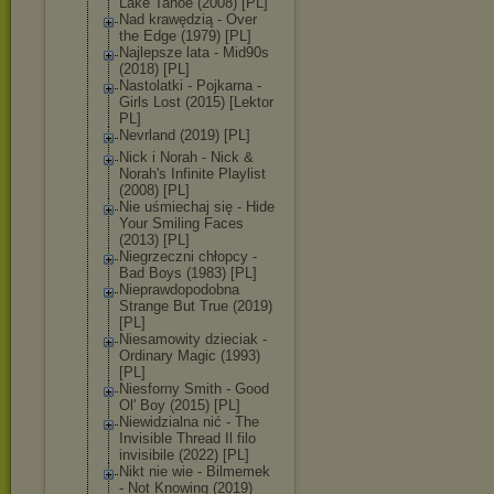
Lake Tahoe (2008) [PL]
Nad krawędzią - Over
the Edge (1979) [PL]
Najlepsze lata - Mid90s
(2018) [PL]
Nastolatki - Pojkarna -
Girls Lost (2015) [Lektor
PL]
Nevrland (2019) [PL]
Nick i Norah - Nick &
Norah's Infinite Playlist
(2008) [PL]
Nie uśmiechaj się - Hide
Your Smiling Faces
(2013) [PL]
Niegrzeczni chłopcy -
Bad Boys (1983) [PL]
Nieprawdopodob
na
Strange But True (2019)
[PL]
Niesamowity dzieciak -
Ordinary Magic (1993)
[PL]
Niesforny Smith - Good
Ol' Boy (2015) [PL]
Niewidzialna nić - The
Invisible Thread Il filo
invisibile (2022) [PL]
Nikt nie wie - Bilmemek
- Not Knowing (2019)