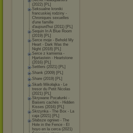
(2022) [PL]
Seksualne kroniki
francuskiej rodziny -
Chroniques sexuelles
d'une famille
d'aujourd'hui (2011) [PL]
Sequin In A Blue Room
(2019) [PL]
Serce moje - Behold My
Heart - Dark Was the
Night (2018) [PL]
Serce z kamienia -
Hjartastein - Heartstone
(2016) [PL]
Settlers (2021) [PL]
Shank (2009) [PL]
Share (2019) [PL]
Skarb Mikołajka - Le
tresor du Petit Nicolas
(2021) [PL]
Skrywane Pocałunki -
Baisers cachés - Hidden
Kisses (2016) [PL]
Skrzynka - The Box - La
caja (2021) [PL]
Słabsze ogniwo - The
Hole in the Fence - El
hoyo en la cerca (2021)