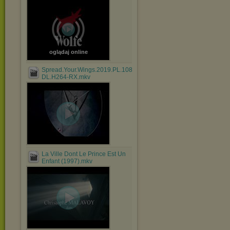
oglądaj online
Spread.Your.Wings.2019.PL.1080p.WEB-
DL.H264-RX.mkv
La Ville Dont Le Prince Est Un
Enfant (1997).mkv