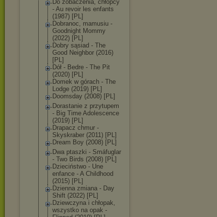
Do zobaczenia, chłopcy
- Au revoir les enfants
(1987) [PL]
Dobranoc, mamusiu -
Goodnight Mommy
(2022) [PL]
Dobry sąsiad - The
Good Neighbor (2016)
[PL]
Dół - Bedre - The Pit
(2020) [PL]
Domek w górach - The
Lodge (2019) [PL]
Doomsday (2008) [PL]
Dorastanie z przytupem
- Big Time Adolescence
(2019) [PL]
Drapacz chmur -
Skyskraber (2011) [PL]
Dream Boy (2008) [PL]
Dwa ptaszki - Smáfuglar
- Two Birds (2008) [PL]
Dzieciństwo - Une
enfance - A Childhood
(2015) [PL]
Dzienna zmiana - Day
Shift (2022) [PL]
Dziewczyna i chłopak,
wszystko na opak -