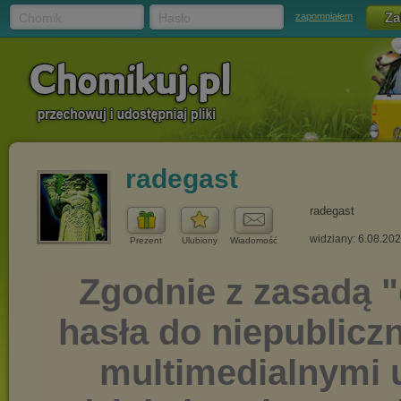
Chomik
Hasło
zapomniałem
radegast
radegast
widziany: 6.08.20
Prezent
Ulubiony
Wiadomość