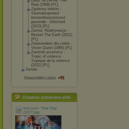
Zejdź na ziemię - Get
Real (1998) [PL]
Zgubiony telefon -
Seumateuponeul
tteoreotteurye
osseul
ppuninde - Unlocked
(2023) [PL]
Ziemia. Reaktywacja -
Restart The Earth (2021)
[PL]
Zwariowałem dla ciebie -
Vision Quest (1985) [PL]
Zwrotnik przemocy -
Tropic of violence -
Tropique de la violence
(2022) [PL]
Seriale
Pokazuj foldery i treści
Ostatnio pobierane pliki
Inny czas - Time Trap
(2017).jpg