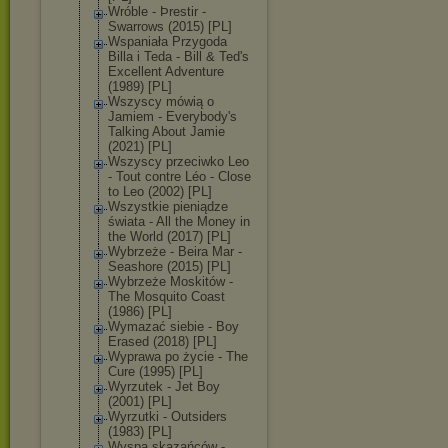
Wróble - Þrestir -
Swarrows (2015) [PL]
Wspaniała Przygoda
Billa i Teda - Bill & Ted's
Excellent Adventure
(1989) [PL]
Wszyscy mówią o
Jamiem - Everybody's
Talking About Jamie
(2021) [PL]
Wszyscy przeciwko Leo
- Tout contre Léo - Close
to Leo (2002) [PL]
Wszystkie pieniądze
świata - All the Money in
the World (2017) [PL]
Wybrzeże - Beira Mar -
Seashore (2015) [PL]
Wybrzeże Moskitów -
The Mosquito Coast
(1986) [PL]
Wymazać siebie - Boy
Erased (2018) [PL]
Wyprawa po życie - The
Cure (1995) [PL]
Wyrzutek - Jet Boy
(2001) [PL]
Wyrzutki - Outsiders
(1983) [PL]
Wyspa skazańców -