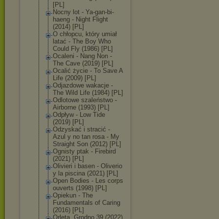
[PL]
Nocny lot - Ya-gan-bi-
haen
g - Night Flight
(2014) [PL]
O chłopcu, który umiał
latać - The Boy Who
Could Fly (1986) [PL]
Ocaleni - Nang Non -
The Cave (2019) [PL]
Ocalić życie - To Save A
Life (2009) [PL]
Odjazdowe wakacje -
The Wild Life (1984) [PL]
Odlotowe szaleństwo -
Airborne (1993) [PL]
Odpływ - Low Tide
(2019) [PL]
Odzyskać i stracić -
Azul y no tan rosa - My
Straight Son (2012) [PL]
Ognisty ptak - Firebird
(2021) [PL]
Olivieri i basen - Oliverio
y la piscina (2021) [PL]
Open Bodies - Les corps
ouverts (1998) [PL]
Opiekun - The
Fundamentals of Caring
(2016) [PL]
Orleta. Grodno 39 (2022)