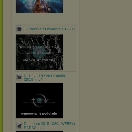
1.Ucieczka.z.Oświęcimia.1998.TVRip.XviD.avi
Une nuit a travers champs
(2019).mp4
generowanie podglądu
Departure.2015.1080p.WEBRip.x264-
RARBG.mp4