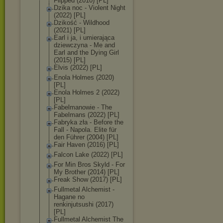
Flipped (2010) [PL]
Dzika noc - Violent Night
(2022) [PL]
Dzikość - Wildhood
(2021) [PL]
Earl i ja, i umierająca
dziewczyna - Me and
Earl and the Dying Girl
(2015) [PL]
Elvis (2022) [PL]
Enola Holmes (2020)
[PL]
Enola Holmes 2 (2022)
[PL]
Fabelmanowie - The
Fabelmans (2022) [PL]
Fabryka zła - Before the
Fall - Napola. Elite für
den Führer (2004) [PL]
Fair Haven (2016) [PL]
Falcon Lake (2022) [PL]
For Min Bros Skyld - For
My Brother (2014) [PL]
Freak Show (2017) [PL]
Fullmetal Alchemist -
Hagane no
renkinjutsushi (2017)
[PL]
Fullmetal Alchemist The