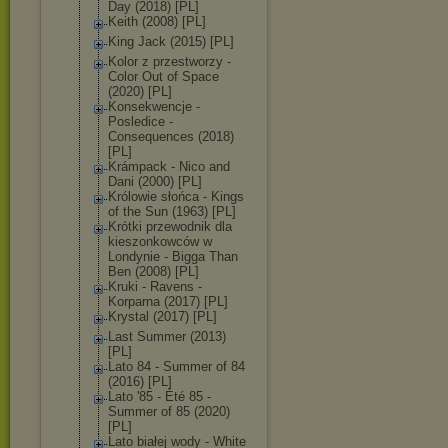
Day (2018) [PL]
Keith (2008) [PL]
King Jack (2015) [PL]
Kolor z przestworzy -
Color Out of Space
(2020) [PL]
Konsekwencje -
Posledice -
Consequences (2018)
[PL]
Krámpack - Nico and
Dani (2000) [PL]
Królowie słońca - Kings
of the Sun (1963) [PL]
Krótki przewodnik dla
kieszonkowców w
Londynie - Bigga Than
Ben (2008) [PL]
Kruki - Ravens -
Korparna (2017) [PL]
Krystal (2017) [PL]
Last Summer (2013)
[PL]
Lato 84 - Summer of 84
(2016) [PL]
Lato '85 - Été 85 -
Summer of 85 (2020)
[PL]
Lato białej wody - White