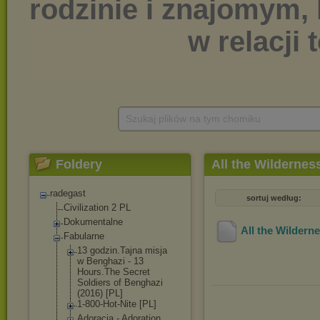
Szukaj plików na tym chomiku
Foldery
All the Wildernes
radegast
sortuj według:
Civilization 2 PL
Dokumentalne
All the Wildern
Fabularne
13 godzin.Tajna misja
w Benghazi - 13
Hours.The Secret
Soldiers of Benghazi
(2016) [PL]
1-800-Hot-Nite [PL]
Adoracja - Adoration