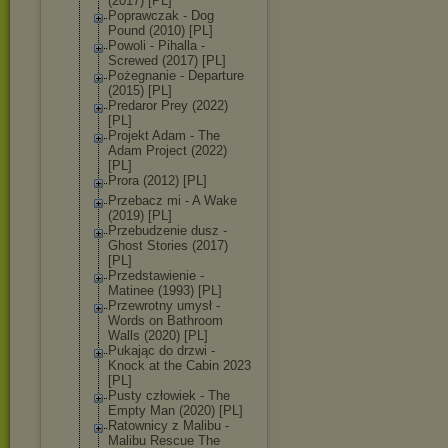
(2017) [PL]
Poprawczak - Dog
Pound (2010) [PL]
Powoli - Pihalla -
Screwed (2017) [PL]
Pożegnanie - Departure
(2015) [PL]
Predaror Prey (2022)
[PL]
Projekt Adam - The
Adam Project (2022)
[PL]
Prora (2012) [PL]
Przebacz mi - A Wake
(2019) [PL]
Przebudzenie dusz -
Ghost Stories (2017)
[PL]
Przedstawienie -
Matinee (1993) [PL]
Przewrotny umysł -
Words on Bathroom
Walls (2020) [PL]
Pukając do drzwi -
Knock at the Cabin 2023
[PL]
Pusty człowiek - The
Empty Man (2020) [PL]
Ratownicy z Malibu -
Malibu Rescue The