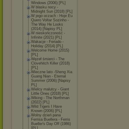
Windows (2006) [PL]
W blasku nocy -
Midnight Sun (2018) [PL]
W jego oczach - Hoje Eu
Quero Voltar Sozinho -
The Way He Looks
(2014) [Napisy PL]
W nieskończoność -
Infinite (2021) [PL]
Wakacje - Feriado -
Holiday (2014) [PL]
Welcome Home (2015)
[PL]
Węzeł śmierci - The
Clovehitch Killer (2018)
[PL]
Wieczne lato -Sheng Xia
Guang Nian - Eternal
Summer (2006) [Napisy
PL]
Wielcy malutcy - Giant
Little Ones (2018) [PL]
Wiking - The Northman
(2022) [PL]
Wild Tigers I Have
Known (2006) [PL]
Wolny dzień pana
Ferrisa Buellera - Ferris
Bueller's Day Off (1986)
[PL]