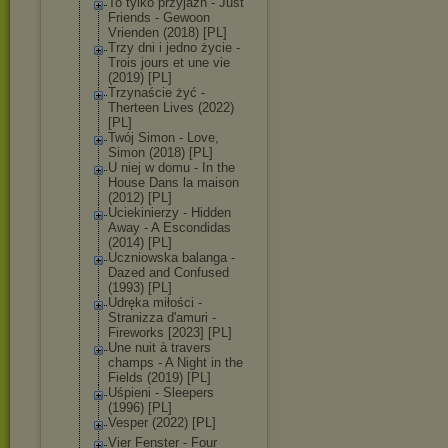
To tylko przyjaźń - Just
Friends - Gewoon
Vrienden (2018) [PL]
Trzy dni i jedno życie -
Trois jours et une vie
(2019) [PL]
Trzynaście żyć -
Therteen Lives (2022)
[PL]
Twój Simon - Love,
Simon (2018) [PL]
U niej w domu - In the
House Dans la maison
(2012) [PL]
Uciekinierzy - Hidden
Away - A Escondidas
(2014) [PL]
Uczniowska balanga -
Dazed and Confused
(1993) [PL]
Udręka miłości -
Stranizza d'amuri -
Fireworks [2023] [PL]
Une nuit à travers
champs - ‎A Night in the
Fields (2019) [PL]
Uśpieni - Sleepers
(1996) [PL]
Vesper (2022) [PL]
Vier Fenster - Four