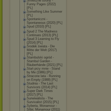
Śmieszne strony -
Funny Pages (2022)
[PL]
Something Like Summer
[PL]
Spontaniczni -
Spontaneous (2020) [PL]
Spud (2010) [PL]
Spud 2 The Madness
Continues (2013) [PL]
Spud 3 Learning to Fly
(2014) [PL]
Środek świata - Die
Mitte der Welt (2017)
[PL]
Stambulski ogród -
Stambul Garden -
Räuberhände (2021) [PL]
Stań przy mnie - Stand
by Me (1986) [PL]
Stracone lata - Running
on Empty (1988) [PL]
Studnia - The Last
Survivors (2014) [PL]
Super Dark Times
(2017) [PL]
Surwiwalista - The
Survivalist (2015) [PL]
Syberia, Monamour -
SIbir, Monamour (2011)