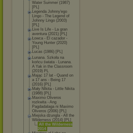
Water Summer (1987)
[PL]
Legenda Johnny'ego
Lingo - The Legend of
Johnny Lingo (2003)
[PL]
Live Is Life - La gran
aventura (2021) [PL]
Łowca - El cazador -
Young Hunter (2020)
[PL]
Lucas (1986) [PL]
Lunana. Szkoła na
końcu świata - Lunana.
A Yak in the Classroom
(2019) PL
Mając 17 lat - Quand on
a 17 ans - Being 17
(2016) [PL]
Mały NIkita - Little Nikita
(1988) [PL]
Maximo Oliveros
rozkwita - Ang
Pagdadalaga ni Maximo
Oliveros (2006) [PL]
Miejska dżungla - All the
Wilderness (2014) [PL]
All the Wilderness
2014