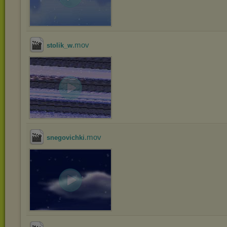
.mov
stolik_w
.mov
snegovichki