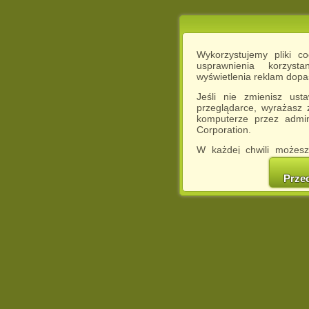
Wykorzystujemy pliki c
usprawnienia korzyst
wyświetlenia reklam dop
Jeśli nie zmienisz ust
przeglądarce, wyrażasz
komputerze przez admin
Corporation.
W każdej chwili możesz
cookies w swojej przeglą
w naszej Pol
Prze
http://chomikuj.pl/Polity
Jednocześnie informuje
może spowodować ogr
Chomikuj.pl.
W przypadku braku twojej
prosimy o opuszczenie se
Wykorzystanie plików c
(dostosowanie reklam do
działań marketingowych).