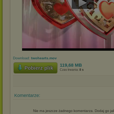
Play
Video
Download:
twohearts.mov
119,68 MB
Pobierz plik
Czas trwania:
8 s
Komentarze:
Nie ma jeszcze żadnego komentarza. Dodaj go jak