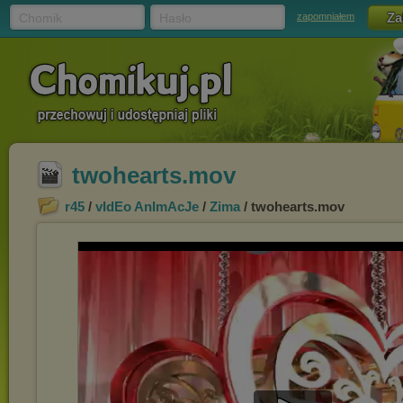
Chomik
Hasło
zapomniałem
twohearts.mov
r45
/
vIdEo AnImAcJe
/
Zima
/ twohearts.mov