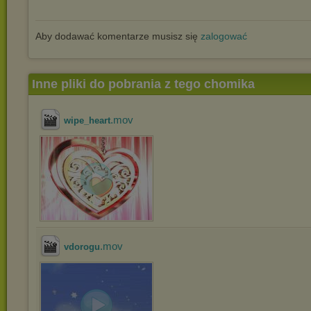
Aby dodawać komentarze musisz się
zalogować
Inne pliki do pobrania z tego chomika
.mov
wipe_heart
.mov
vdorogu