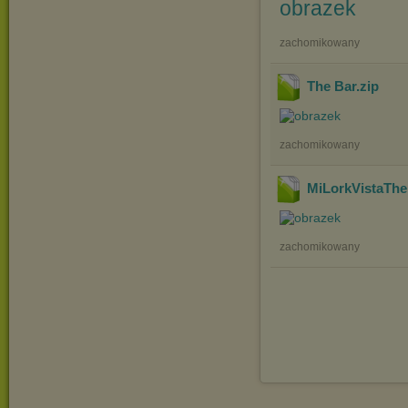
zachomikowany
The Bar
.zip
zachomikowany
MiLorkVistaThe
zachomikowany