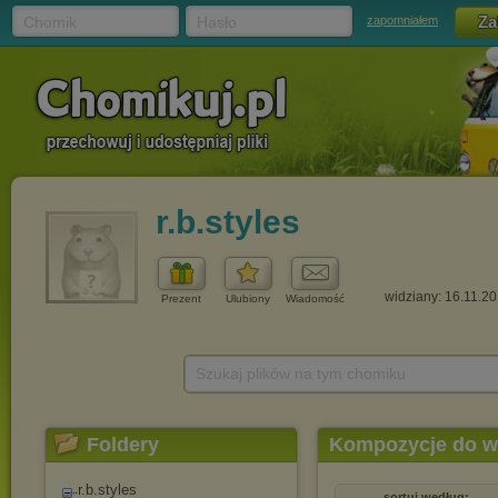
Chomik
Hasło
zapomniałem
r.b.styles
widziany: 16.11.2
Prezent
Ulubiony
Wiadomość
Szukaj plików na tym chomiku
Foldery
Kompozycje do 
r.b.styles
sortuj według: