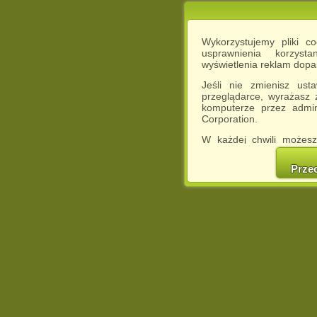
Wykorzystujemy pliki c
usprawnienia korzyst
wyświetlenia reklam dop
Jeśli nie zmienisz ust
przeglądarce, wyrażasz
komputerze przez admin
Corporation.
W każdej chwili możesz
cookies w swojej przeglą
w naszej Pol
Prze
http://chomikuj.pl/Polity
Jednocześnie informuje
może spowodować ogr
Chomikuj.pl.
W przypadku braku twojej
prosimy o opuszczenie se
Wykorzystanie plików c
(dostosowanie reklam do
działań marketingowych).
Wyrażenie sprzeciwu spo