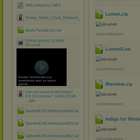
StillLovingYou1.MP3
Lumen
.zip
Timely_Alarm_Clock_Premium_v1.2.7.apk
Beats Paczka ALL.rar
zachomikowany
Goscie,goscie I (Lektor
PL).rmvb
LumenS
.rar
zachomikowany
Pewien średniowieczny
arystokrata wraz ze swoim
Maxclear
.zip
giermk ...
com.xui.launcher.iphoneos7
0.9.22d iphone7 1406122049
....apk
zachomikowany
Gameloft HD Android.part04.rar
Indigo for Wind
Gameloft HD Android.part03.rar
Gameloft HD Android.part02.rar
zachomikowany