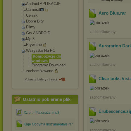
Android APLIKACJE
Camera
Aero Blue
.rar
Cennik
Dobre Bity
Filmy
zachomikowany
Gry ANDROID
Mp-3
Prywatne
Aurorarion Dar
Wszystko Na PC
Kompozycje do
windows
zachomikowany
Programy Download
zachomikowane
Clearlooks Vist
Pokazuj foldery i treści
zachomikowany
Ostatnio pobierane pliki
Erubescence
.z
Xzibit - Paparazzi.mp3
Kaje Oboyma Instrumentals.rar
zachomikowany