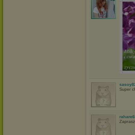
sasoy8
Super c
rahare
Zapras