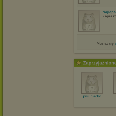
Najlep
Zapras
Musisz się
Zaprzyjaźnion
pisiuciacho