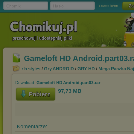
Chomik
Hasło
zapomniałem
Gameloft HD Android.part03.r
r.b.styles
/
Gry ANDROID
/
GRY HD
/
Mega Paczka Naj
Download:
Gameloft HD Android.part03.rar
97,73 MB
Pobierz
Komentarze: