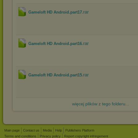
.rar
Gameloft HD Android.part17
.rar
Gameloft HD Android.part16
.rar
Gameloft HD Android.part15
więcej plików z tego folderu...
Main page
Contact us
Media
Help
Publishers Platform
Terms and conditions
Privacy policy
Report copyright infringement