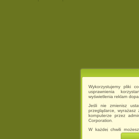
Wykorzystujemy pliki c
usprawnienia korzyst
wyświetlenia reklam dop
Jeśli nie zmienisz ust
przeglądarce, wyrażasz
komputerze przez admin
Corporation.
W każdej chwili możesz
cookies w swojej przeglą