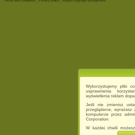
Terms and conditions
Privacy policy
Report copyright infringement
Wykorzystujemy pliki c
usprawnienia korzyst
wyświetlenia reklam dop
Jeśli nie zmienisz ust
przeglądarce, wyrażasz
komputerze przez admin
Corporation.
W każdej chwili możesz
cookies w swojej przeglą