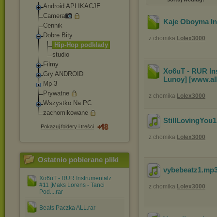
Android APLIKACJE
Camera
Kaje Oboyma In
Cennik
Dobre Bity
z chomika
Lolex3000
Hip-Hop podkłady
studio
Filmy
Xo6uT - RUR Ins
Gry ANDROID
Lunoy] [www.al
Mp-3
Prywatne
z chomika
Lolex3000
Wszystko Na PC
zachomikowane
StillLovingYou1
Pokazuj foldery i treści
z chomika
Lolex3000
Ostatnio pobierane pliki
vybebeatz1
.mp
Xo6uT - RUR Instrumentalz
#11 [Maks Lorens - Tanci
z chomika
Lolex3000
Pod....rar
Beats Paczka ALL.rar