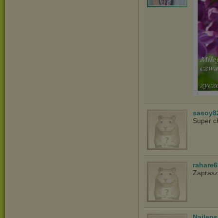
sasoy8
Super c
rahare
Zapras
Najlep