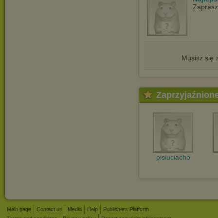
Zapras
Musisz się
Zaprzyjaźnion
pisiuciacho
Main page
Contact us
Media
Help
Publishers Platform