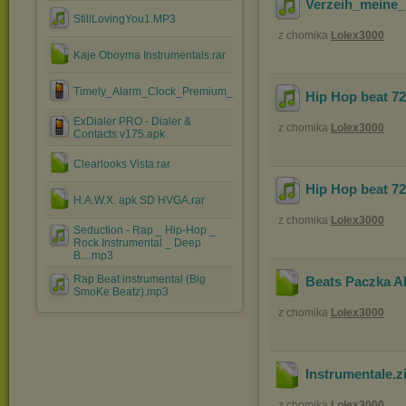
Verzeih_meine_
StillLovingYou1.MP3
z chomika
Lolex3000
Kaje Oboyma Instrumentals.rar
Timely_Alarm_Clock_Premium_v1.2.7.apk
Hip Hop beat 72
ExDialer PRO - Dialer &
z chomika
Lolex3000
Contacts v175.apk
Clearlooks Vista.rar
Hip Hop beat 72
H.A.W.X. apk SD HVGA.rar
z chomika
Lolex3000
Seduction - Rap _ Hip-Hop _
Rock Instrumental _ Deep
B....mp3
Rap Beat instrumental (Big
Beats Paczka A
SmoKe Beatz).mp3
z chomika
Lolex3000
Instrumentale
.z
z chomika
Lolex3000