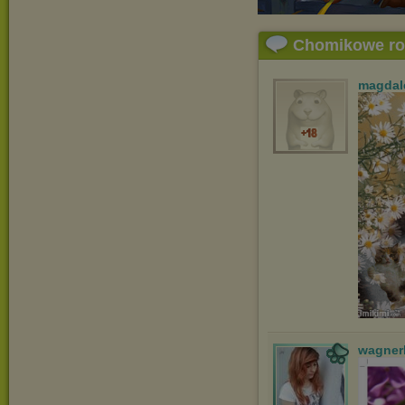
Chomikowe r
magdal
wagner