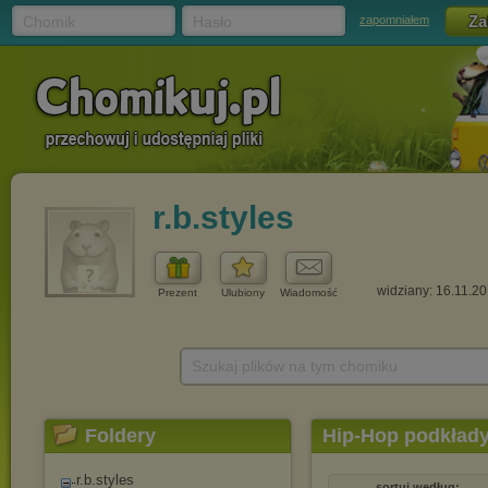
Chomik
Hasło
zapomniałem
r.b.styles
widziany: 16.11.2
Prezent
Ulubiony
Wiadomość
Szukaj plików na tym chomiku
Foldery
Hip-Hop podkład
r.b.styles
sortuj według: