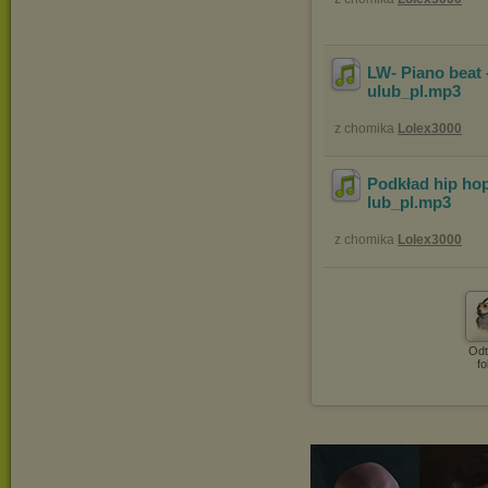
LW- Piano beat 
ulub_pl
.mp3
z chomika
Lolex3000
Podkład hip ho
lub_pl
.mp3
z chomika
Lolex3000
Odt
fo