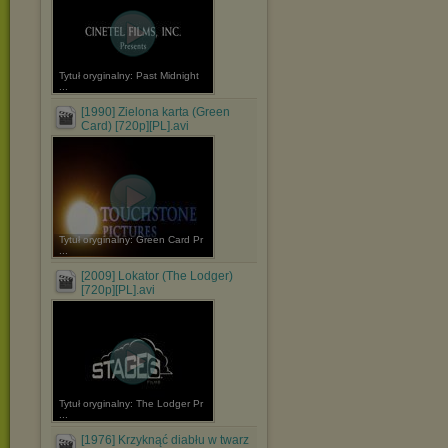
Tytuł oryginalny: Past Midnight
...
[1990] Zielona karta (Green
Card) [720p][PL].avi
Tytuł oryginalny: Green Card Pr
...
[2009] Lokator (The Lodger)
[720p][PL].avi
Tytuł oryginalny: The Lodger Pr
...
[1976] Krzyknąć diabłu w twarz