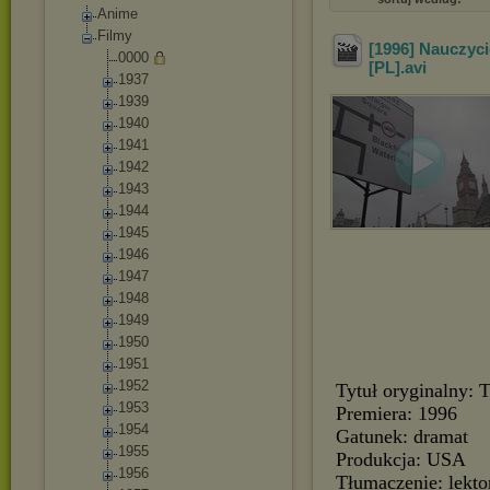
Anime
Filmy
[1996] Nauczycie
0000
[PL]
.avi
1937
1939
1940
1941
1942
1943
1944
1945
1946
1947
1948
1949
1950
1951
1952
Tytuł oryginalny: T
1953
Premiera: 1996
1954
Gatunek: dramat
1955
Produkcja: USA
1956
Tłumaczenie: lekt