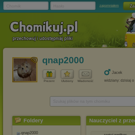
Chomik
Hasło
zapomniałem
qnap2000
Jacek
widziany: dzisiaj o
Prezent
Ulubiony
Wiadomość
Szukaj plików na tym chomiku
Foldery
Nauczyciel z prze
qnap2000
sortuj według: