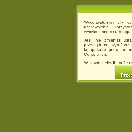
Wykorzystujemy pliki c
usprawnienia korzyst
wyświetlenia reklam dop
Jeśli nie zmienisz ust
przeglądarce, wyrażasz
komputerze przez admin
Corporation.
W każdej chwili możesz
cookies w swojej przeglą
w naszej Pol
Prze
http://chomikuj.pl/Polity
Jednocześnie informuje
może spowodować ogr
Chomikuj.pl.
W przypadku braku twojej
prosimy o opuszczenie se
Wykorzystanie plików c
(dostosowanie reklam do
działań marketingowych).