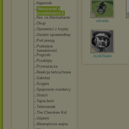
Najemnik
Nauczyciel z
przedmieści
a 2
Noc na Manhattanie
xAriellx
Okup
Opowieści z krypty
Ostatni sprawiedliw
y
Pod presją
Podwójna
świadomość
Pogrzeb
JozikStalin
Przeklęty
Przerażacze
Reakcja łańcuchowa
Sabotaż
Ścigani
Spojrzenie mordercy
Strach
Tajna broń
Telemaniak
The Cherokee Kid
Uśpieni
Wewnętrzna wojna