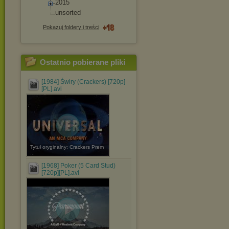
2015
unsorted
Pokazuj foldery i treści
Ostatnio pobierane pliki
[1984] Świry (Crackers) [720p]
[PL].avi
Tytuł oryginalny: Crackers Prem
...
[1968] Poker (5 Card Stud)
[720p][PL].avi