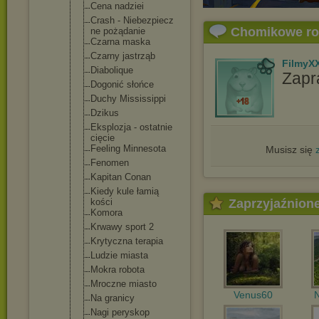
Cena nadziei
Crash - Niebezpiecz
Chomikowe r
ne pożądanie
Czarna maska
Czarny jastrząb
FilmyX
Diabolique
Zapr
Dogonić słońce
Duchy Mississippi
Dzikus
Eksplozja - ostatnie
cięcie
Feeling Minnesota
Musisz się
Fenomen
Kapitan Conan
Kiedy kule łamią
kości
Zaprzyjaźnion
Komora
Krwawy sport 2
Krytyczna terapia
Ludzie miasta
Mokra robota
Mroczne miasto
Venus60
N
Na granicy
Nagi peryskop