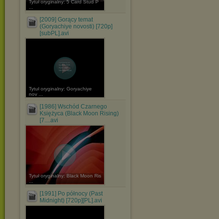
Tytuł oryginalny: 5 Card Stud P
...
[2009] Gorący temat
(Goryachiye novosti) [720p]
[subPL].avi
Tytuł oryginalny: Goryachiye
nov ...
[1986] Wschód Czarnego
Księżyca (Black Moon Rising)
[7....avi
Tytuł oryginalny: Black Moon Ris
...
[1991] Po północy (Past
Midnight) [720p][PL].avi