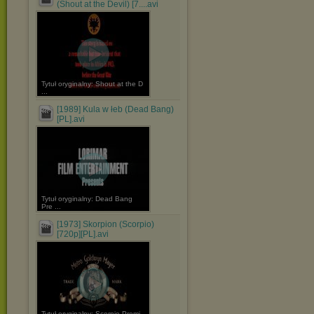
(Shout at the Devil) [7....avi
Tytuł oryginalny: Shout at the D
...
[1989] Kula w łeb (Dead Bang)
[PL].avi
Tytuł oryginalny: Dead Bang
Pre ...
[1973] Skorpion (Scorpio)
[720p][PL].avi
Tytuł oryginalny: Scorpio Premi