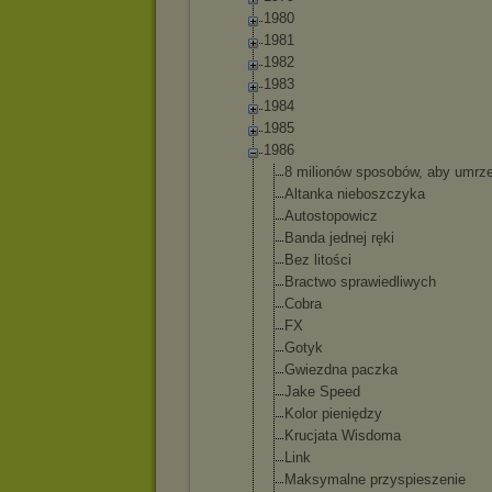
1980
1981
1982
1983
1984
1985
1986
8 milionów sposobów, aby umrz
Altanka nieboszczyk
a
Autostopowi
cz
Banda jednej ręki
Bez litości
Bractwo sprawiedliw
ych
Cobra
FX
Gotyk
Gwiezdna paczka
Jake Speed
Kolor pieniędzy
Krucjata Wisdoma
Link
Maksymalne przyspiesze
nie