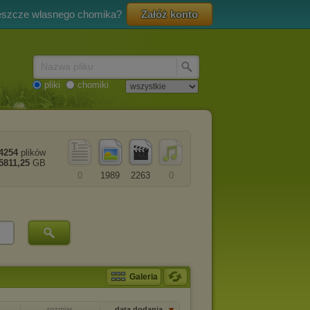
eszcze własnego chomika?
Załóż konto
Nazwa pliku
pliki
chomiki
4254
plików
5811,25
GB
0
1989
2263
0
Galeria
rozmiar
data dodania