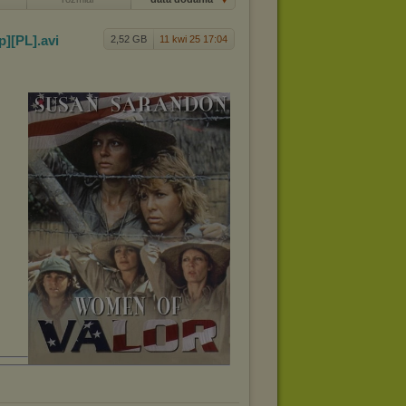
p][PL
]
.avi
2,52 GB
11 kwi 25 17:04