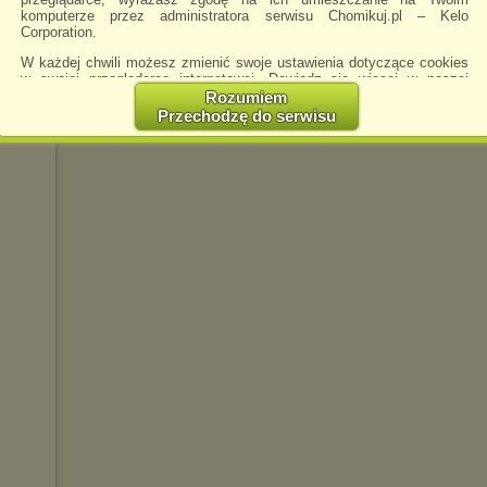
komputerze przez administratora serwisu Chomikuj.pl – Kelo
Corporation.
W każdej chwili możesz zmienić swoje ustawienia dotyczące cookies
w swojej przeglądarce internetowej. Dowiedz się więcej w naszej
Polityce Prywatności -
http://chomikuj.pl/PolitykaPrywatnosci.aspx
.
Rozumiem
Przechodzę do serwisu
Jednocześnie informujemy że zmiana ustawień przeglądarki może
spowodować ograniczenie korzystania ze strony Chomikuj.pl.
W przypadku braku twojej zgody na akceptację cookies niestety
prosimy o opuszczenie serwisu chomikuj.pl.
Wykorzystanie plików cookies
przez
Zaufanych Partnerów
(dostosowanie reklam do Twoich potrzeb, analiza skuteczności działań
marketingowych).
Wyrażenie sprzeciwu spowoduje, że wyświetlana Ci reklama nie
będzie dopasowana do Twoich preferencji, a będzie to reklama
wyświetlona przypadkowo.
Istnieje możliwość zmiany ustawień przeglądarki internetowej w
sposób uniemożliwiający przechowywanie plików cookies na
urządzeniu końcowym. Można również usunąć pliki cookies,
dokonując odpowiednich zmian w ustawieniach przeglądarki
internetowej.
Pełną informację na ten temat znajdziesz pod adresem
http://chomikuj.pl/PolitykaPrywatnosci.aspx
.