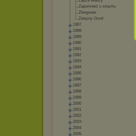
Żądza władzy
Zapomnieć o strachu
Zbiegowie
Żelazny Orzeł
1987
1988
1989
1990
1991
1992
1993
1994
1995
1996
1997
1998
1999
2000
2001
2002
2003
2004
2005