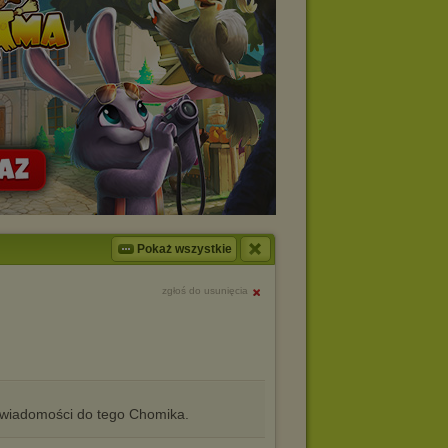
Pokaż wszystkie
zgłoś do usunięcia
iadomości do tego Chomika.