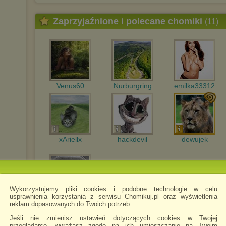
Zaprzyjaźnione i polecane chomiki
(11)
Venus60
Nurburgring
emilka33312
xAriellx
hackdevil
dewujek
Wykorzystujemy pliki cookies i podobne technologie w celu
usprawnienia korzystania z serwisu Chomikuj.pl oraz wyświetlenia
JozikStalin
reklam dopasowanych do Twoich potrzeb.
Jeśli nie zmienisz ustawień dotyczących cookies w Twojej
przeglądarce, wyrażasz zgodę na ich umieszczanie na Twoim