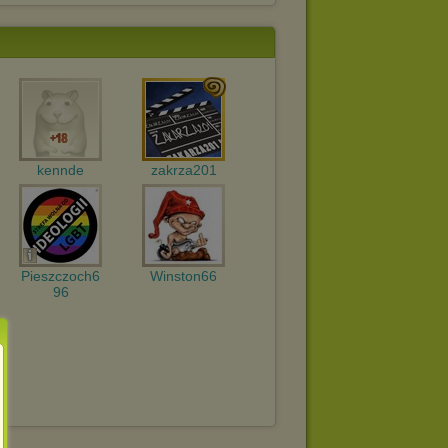
kennde
zakrza201
Pieszczoch6
Winston66
96