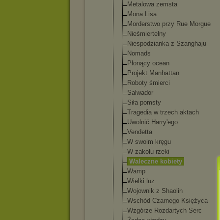
Metalowa zemsta
Mona Lisa
Morderstwo przy Rue Morgue
Nieśmiertel
ny
Niespodzian
ka z Szanghaju
Nomads
Płonący ocean
Projekt Manhattan
Roboty śmierci
Salwador
Siła pomsty
Tragedia w trzech aktach
Uwolnić Harry'ego
Vendetta
W swoim kręgu
W zakolu rzeki
Waleczne kobiety
Wamp
Wielki luz
Wojownik z Shaolin
Wschód Czarnego Księżyca
Wzgórze Rozdartych Serc