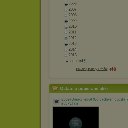
2006
2007
2008
2009
2010
2011
2012
2013
2014
2015
unsorted
Pokazuj foldery i treści
Ostatnio pobierane pliki
[2009] Gorący temat (Goryachiye novosti) [
[subPL].avi