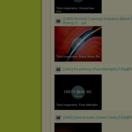
Tytuł oryginalny: Goryachiye
nov ...
[1986] Wschód Czarnego Księżyca (Black
Rising) [7....avi
Tytuł oryginalny: Black Moon Ris
...
[1991] Po północy (Past Midnight) [720p][PL
Tytuł oryginalny: Past Midnight
...
[1990] Zielona karta (Green Card) [720p][PL