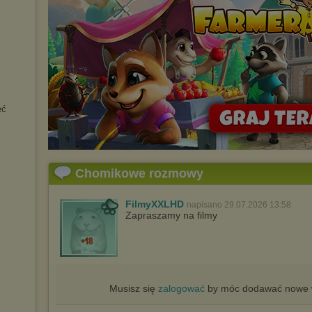
eć
Chomikowe rozmowy
FilmyXXLHD
napisano 29.07.2026 13:58
Zapraszamy na filmy
Musisz się
zalogować
by móc dodawać nowe w