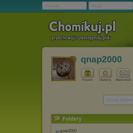
Chomik
Hasło
qnap2000
Prezent
Ulubiony
Wiadomość
Szukaj plików
Foldery
qnap2000