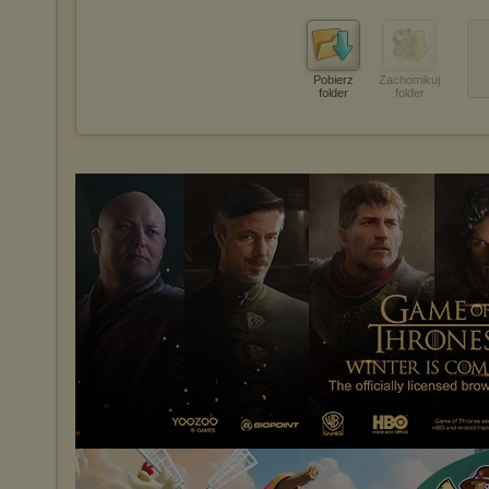
Pobierz
Zachomikuj
folder
folder