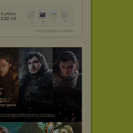
1
plików
2,52
GB
0
1
0
0
bezpośredni link do folderu