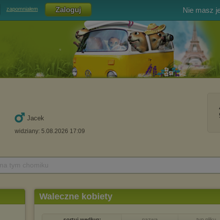
Nie masz j
zapomniałem
Jacek
widziany: 5.08.2026 17:09
 na tym chomiku
Waleczne kobiety
sortuj według:
nazwa
typ pliku