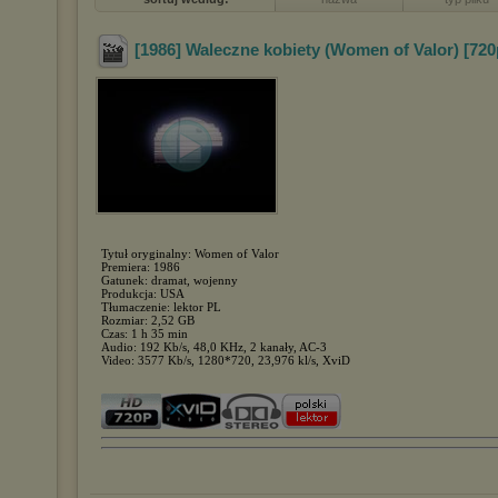
[1986] Waleczne kobiety (Women of Valor) [720
Tytuł oryginalny: Women of Valor
Premiera: 1986
Gatunek: dramat, wojenny
Produkcja: USA
Tłumaczenie: lektor PL
Rozmiar: 2,52 GB
Czas: 1 h 35 min
Audio: 192 Kb/s, 48,0 KHz, 2 kanały, AC-3
Video: 3577 Kb/s, 1280*720, 23,976 kl/s, XviD